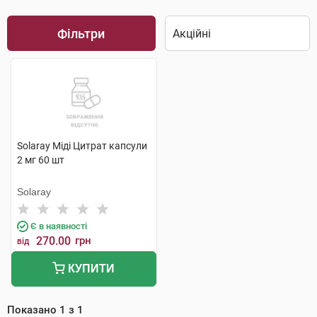
Фільтри
Solaray Міді Цитрат капсули
2 мг 60 шт
Solaray
Є в наявності
270.00
грн
від
КУПИТИ
Показано
1
з
1