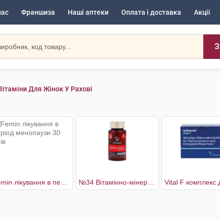
нас
Франшиза
Наші аптеки
Оплата і доставка
Акції
З
Вітаміни Для Жінок У Рахові
Femin лікування в період менопаузи 30 днів
№34 Вітамінно-мінеральний комплекс Woman’s Health