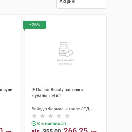
−25%
капсули
IF Полівіт Beauty пастилки
жувальні 54 шт
Байоділ Фармасьютікалс ЛТД,
Індія
Є в наявності
0
266.25
від
355.00