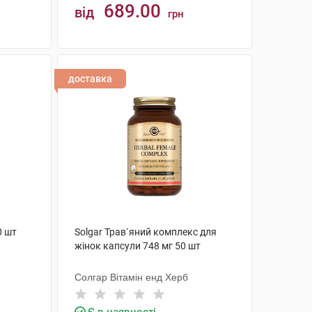
689.00
від
грн
КУПИТИ
доставка
0 шт
Solgar Трав`яний комплекс для
жінок капсули 748 мг 50 шт
Солгар Вітамін енд Херб