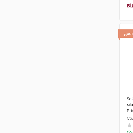
ві
дос
So
мі
Pri
Со