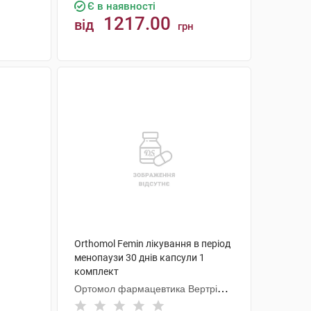
Є в наявності
1217.00
від
грн
КУПИТИ
Orthomol Femin лікування в період
менопаузи 30 днів капсули 1
комплект
Ортомол фармацевтика Вертрібс
ГмбХ