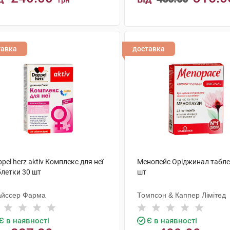
грн
КУПИТИ
КУПИТИ
тавка
доставка
pel herz aktiv Комплекс для неї
Менопейс Оріджинал табле
блетки 30 шт
шт
айссер Фарма
Томпсон & Каппер Лімітед
Є в наявності
Є в наявності