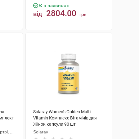
Є в наявності
2804.00
від
грн
КУПИТИ
для
Solaray Women's Golden Multi-
омплект
Vitamin Комплекс Вітамінів для
Жінок капсули 90 шт
ртрібс
Solaray