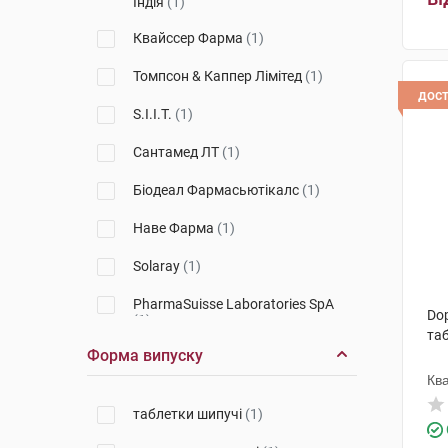
Індія
(1)
Квайссер Фарма
(1)
Томпсон & Каппер Лімітед
(1)
дос
S.I.I.T.
(1)
Сантамед ЛТ
(1)
Біодеал Фармасьютікалс
(1)
Наве Фарма
(1)
Solaray
(1)
PharmaSuisse Laboratories SpA
Dop
(1)
та
Форма випуску
Солгар Вітамін енд Херб
(3)
Кв
Вітабіотікс
(2)
таблетки шипучі
(1)
Дельта Медікел Промоушнз
(2)