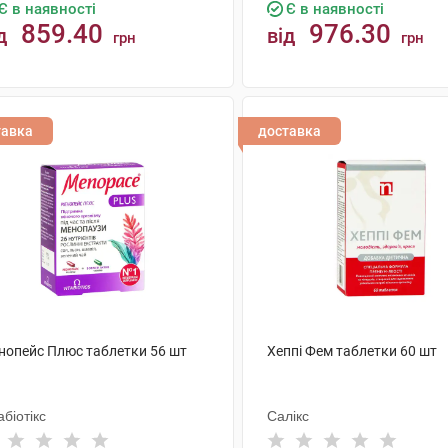
Є в наявності
Є в наявності
859.40
976.30
д
від
грн
грн
КУПИТИ
КУПИТИ
тавка
доставка
нопейс Плюс таблетки 56 шт
Хеппі Фем таблетки 60 шт
абіотікс
Салікс