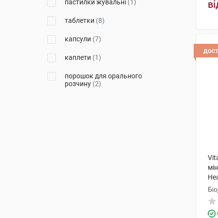
пастилки жувальні
(1)
ві
Салікс
(1)
таблетки
(8)
Ортомол фармацевтика
Вертрібс ГмбХ
(2)
капсули
(7)
дос
Лекхім-Харків
(1)
каплети
(1)
порошок для орального
розчину
(2)
Vit
мі
Hea
Бі