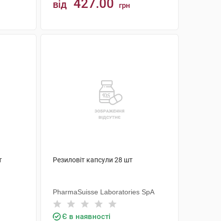
427.00
від
грн
КУПИТИ
т
Резиловіт капсули 28 шт
PharmaSuisse Laboratories SpA
Є в наявності