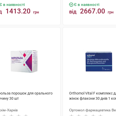
Є в наявності
Є в наявності
1413.20
2667.00
д
від
грн
грн
КУПИТИ
КУПИТИ
рольза порошок для орального
Orthomol Vital F комплекс 
зчину 30 шт
жінок флакони 30 днів 1 к
хім-Харків
Ортомол фармацевтика Ве
ГмбХ