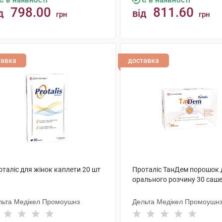
Є в наявності
Є в наявності
798.00
811.60
д
від
грн
грн
КУПИТИ
КУПИТИ
тавка
доставка
таліс для жінок каплети 20 шт
Проталіс ТанДем порошок 
орального розчину 30 саш
льта Медікел Промоушнз
Дельта Медікел Промоушн