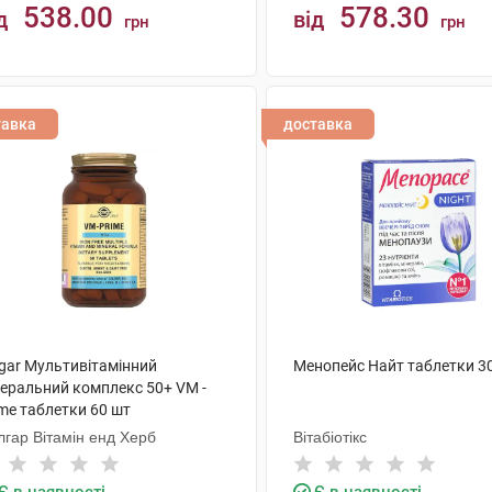
538.00
578.30
д
від
грн
грн
КУПИТИ
КУПИТИ
тавка
доставка
lgar Мультивітамінний
Менопейс Найт таблетки 3
неральний комплекс 50+ VM -
me таблетки 60 шт
лгар Вітамін енд Херб
Вітабіотікс