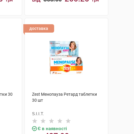
грн
грн
КУПИТИ
доставка
тки 30
Zest Менопауза Ретард таблетки
30 шт
S.I.I.T.
Є в наявності