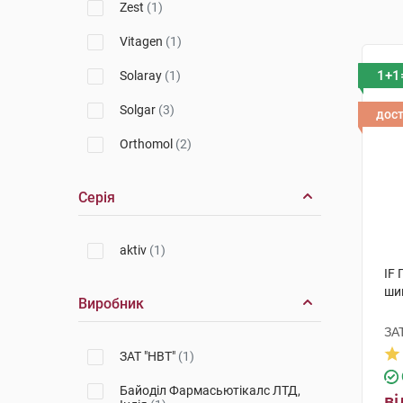
Zest
(1)
Vitagen
(1)
1+1
Solaray
(1)
Solgar
(3)
дос
Orthomol
(2)
Серія
aktiv
(1)
IF 
ши
Виробник
ЗА
ЗАТ "НВТ"
(1)
Байоділ Фармасьютікалс ЛТД,
ві