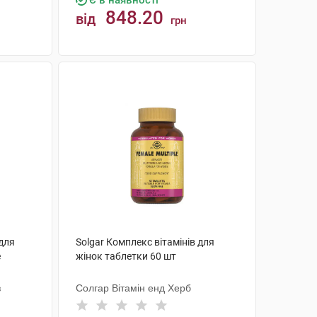
Є в наявності
848.20
від
грн
КУПИТИ
для
Solgar Комплекс вітамінів для
е
жінок таблетки 60 шт
з
Солгар Вітамін енд Херб