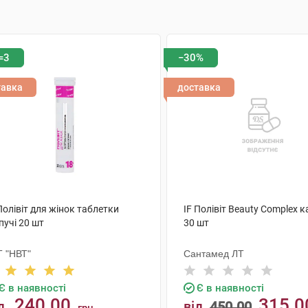
=3
−30%
тавка
доставка
Полівіт для жінок таблетки
IF Полівіт Beauty Complex 
пучі 20 шт
30 шт
Т "НВТ"
Сантамед ЛТ
Є в наявності
Є в наявності
240.00
315.0
д
від
450.00