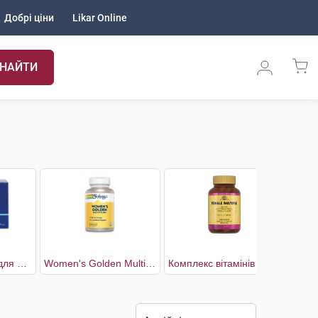
Добрі ціни
Likar Online
НАЙТИ
Vital F комплекс для жінок флакони 30 днів
Women's Golden Multi-Vitamin Комплекс Вітамінів для Жінок
Комплекс вітамінів для жінок
Ко