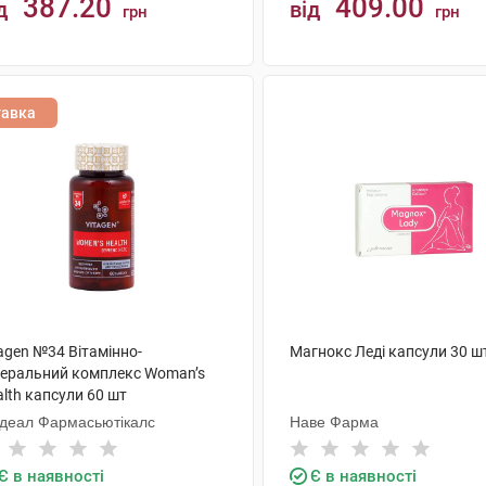
387.20
409.00
д
від
грн
грн
КУПИТИ
КУПИТИ
тавка
agen №34 Вітамінно-
Магнокс Леді капсули 30 ш
неральний комплекс Woman’s
lth капсули 60 шт
одеал Фармасьютікалс
Наве Фарма
Є в наявності
Є в наявності