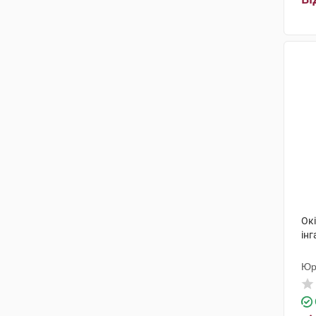
Окі
інг
Юр