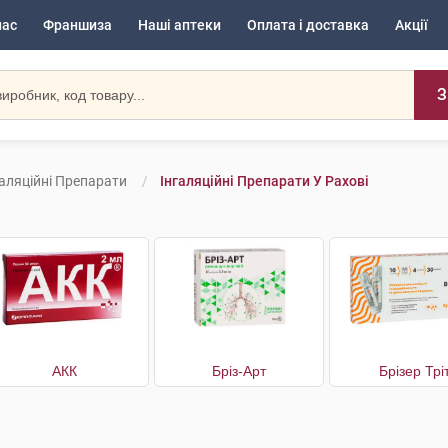
нас
Франшиза
Наші аптеки
Оплата і доставка
Акції
З
галяційні Препарати
Інгаляційні Препарати У Рахові
АКК
Бріз-Арт
Брізер Трі