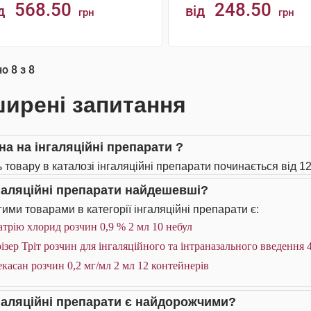
568.50
248.50
д
від
грн
грн
АНАЛОГИ
КУПИТИ
но
8
з
8
ирені запитання
на на інгаляційні препарати ?
ь товару в каталозі інгаляційні препарати починається від 12
нгаляційні препарати найдешевші?
ими товарами в категорії інгаляційні препарати є:
трію хлорид розчин 0,9 % 2 мл 10 небул
ізер Тріт розчин для інгаляційного та інтраназального введення 
касан розчин 0,2 мг/мл 2 мл 12 контейнерів
нгаляційні препарати є найдорожчими?