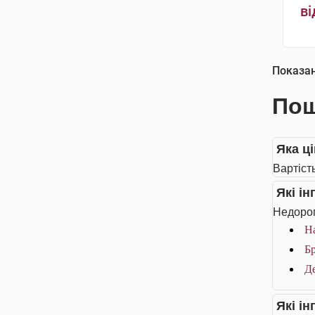
ві
Показа
Пош
Яка ці
Вартіст
Які і
Недорог
На
Бр
Де
Які і