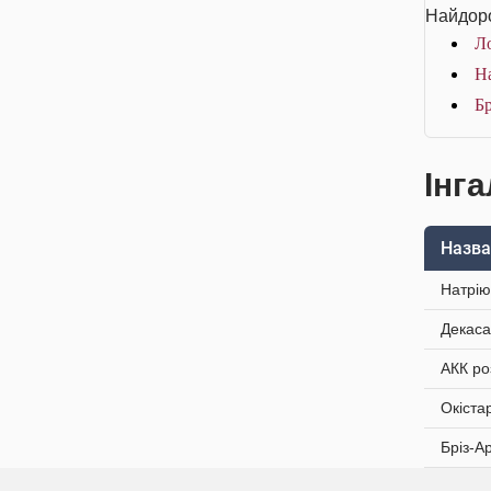
Найдоро
Ло
На
Бр
Інга
Назва
Натрію
Декаса
АКК ро
Окіста
Бріз-А