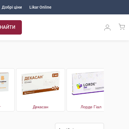
Добрі ціни
Likar Online
НАЙТИ
т
Декасан
Лорде Гіал