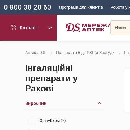
0 800 30 20 60
Програми для клієнтів
Робота у 
Каталог
Аптека D.S.
Препарати Від ГРВІ Та Застуди
Ін
Інгаляційні
препарати у
Рахові
Виробник
Юрія-Фарм
(7)