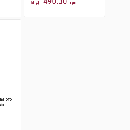
490.30
від
грн
КУПИТИ
льного
рів