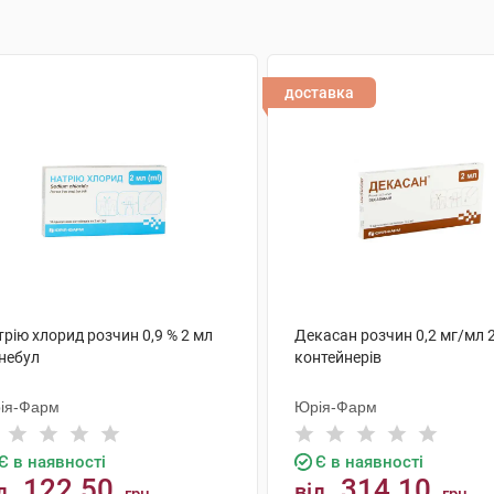
доставка
рію хлорид розчин 0,9 % 2 мл
Декасан розчин 0,2 мг/мл 
 небул
контейнерів
ія-Фарм
Юрія-Фарм
Є в наявності
Є в наявності
122.50
314.10
д
від