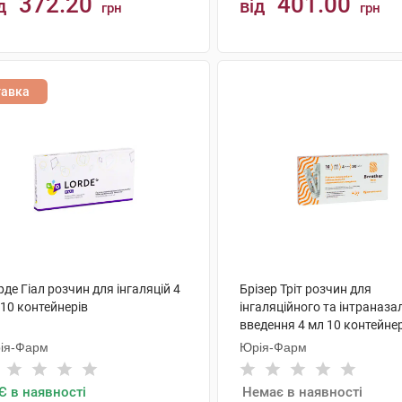
372.20
401.00
д
від
грн
грн
КУПИТИ
КУПИТИ
тавка
де Гіал розчин для інгаляцій 4
Брізер Тріт розчин для
10 контейнерів
інгаляційного та інтраназа
введення 4 мл 10 контейне
ія-Фарм
Юрія-Фарм
Є в наявності
Немає в наявності