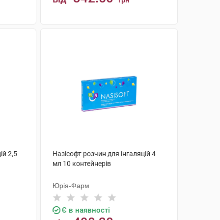
грн
КУПИТИ
ій 2,5
Назісофт розчин для інгаляцій 4
мл 10 контейнерів
Юрія-Фарм
Є в наявності