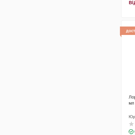
ві
дос
Лор
мл 
Юр