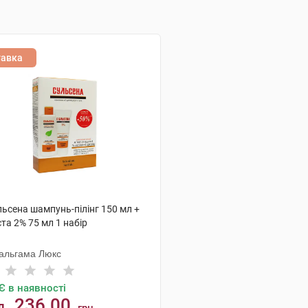
тавка
ьсена шампунь-пілінг 150 мл +
та 2% 75 мл 1 набір
альгама Люкс
Є в наявності
236.00
д