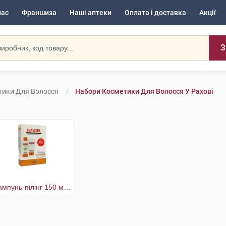
нас
Франшиза
Наші аптеки
Оплата і доставка
Акції
З
тики Для Волосся
Набори Косметики Для Волосся У Рахові
шампунь-пілінг 150 мл + паста 2% 75 мл