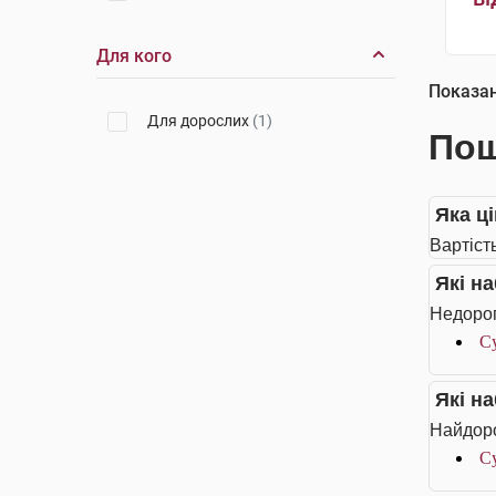
Для кого
Показа
Для дорослих
(1)
Пош
Яка ц
Вартіст
Які н
Недорог
Су
Які н
Найдоро
Су