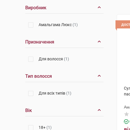
Виробник
дос
Амальгама Люкс
(1)
Призначення
Для волосся
(1)
Тип волосся
Сул
Для всіх типів
(1)
пас
Ам
Вік
18+
(1)
ві