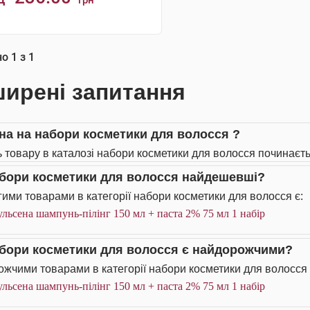
грн
КУПИТИ
но
1
з
1
ирені запитання
іна на набори косметики для волосся ?
ь товару в каталозі набори косметики для волосся починаєтьс
абори косметики для волосся найдешевші?
ими товарами в категорії набори косметики для волосся є:
льсена шампунь-пілінг 150 мл + паста 2% 75 мл 1 набір
абори косметики для волосся є найдорожчими?
жчими товарами в категорії набори косметики для волосся 
льсена шампунь-пілінг 150 мл + паста 2% 75 мл 1 набір