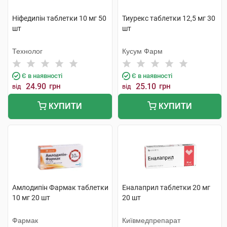
Ніфедипін таблетки 10 мг 50
Тиурекс таблетки 12,5 мг 30
шт
шт
Технолог
Кусум Фарм
Є в наявності
Є в наявності
24.90
грн
25.10
грн
від
від
КУПИТИ
КУПИТИ
Амлодипін Фармак таблетки
Еналаприл таблетки 20 мг
10 мг 20 шт
20 шт
Фармак
Київмедпрепарат