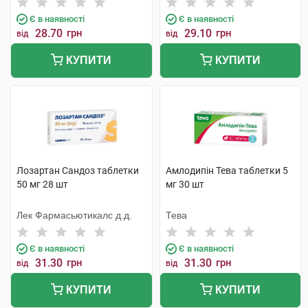
Є в наявності
Є в наявності
28.70
грн
29.10
грн
від
від
КУПИТИ
КУПИТИ
Лозартан Сандоз таблетки
Амлодипін Тева таблетки 5
50 мг 28 шт
мг 30 шт
Лек Фармасьютикалс д.д.
Тева
Є в наявності
Є в наявності
31.30
грн
31.30
грн
від
від
КУПИТИ
КУПИТИ