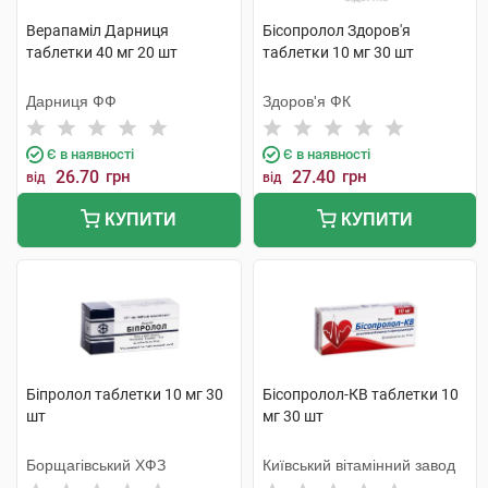
Верапаміл Дарниця
Бісопролол Здоров'я
таблетки 40 мг 20 шт
таблетки 10 мг 30 шт
Дарниця ФФ
Здоров'я ФК
Є в наявності
Є в наявності
26.70
грн
27.40
грн
від
від
КУПИТИ
КУПИТИ
Біпролол таблетки 10 мг 30
Бісопролол-КВ таблетки 10
шт
мг 30 шт
Борщагівський ХФЗ
Київський вітамінний завод