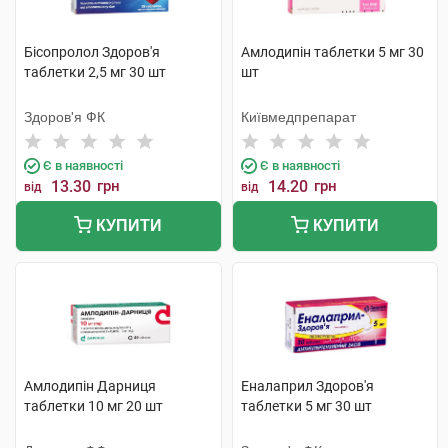
Бісопролол Здоров'я
Амлодипін таблетки 5 мг 30
таблетки 2,5 мг 30 шт
шт
Здоров'я ФК
Київмедпрепарат
Є в наявності
Є в наявності
13.30
грн
14.20
грн
від
від
КУПИТИ
КУПИТИ
Амлодипін Дарниця
Еналаприл Здоров'я
таблетки 10 мг 20 шт
таблетки 5 мг 30 шт