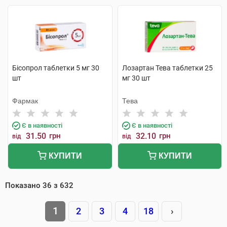
Бісопрол таблетки 5 мг 30
Лозартан Тева таблетки 25
шт
мг 30 шт
Фармак
Тева
Є в наявності
Є в наявності
31.50
грн
32.10
грн
від
від
КУПИТИ
КУПИТИ
Показано
36
з
632
1
2
3
4
18
›