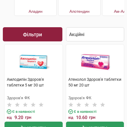
Аладин
Алотендин
Ам-Алі
Фільтри
Амлодипін Здоров'я
Атенолол Здоров'я таблетки
таблетки 5 мг 30 шт
50 мг 20 шт
Здоров'я ФК
Здоров'я ФК
Є в наявності
Є в наявності
9.20
грн
10.60
грн
від
від