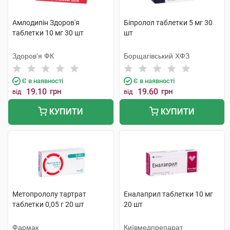
Амлодипін Здоров'я
Біпролол таблетки 5 мг 30
таблетки 10 мг 30 шт
шт
Здоров'я ФК
Борщагівський ХФЗ
Є в наявності
Є в наявності
19.10
грн
19.60
грн
від
від
КУПИТИ
КУПИТИ
Метопрололу тартрат
Еналаприл таблетки 10 мг
таблетки 0,05 г 20 шт
20 шт
Фармак
Київмедпрепарат