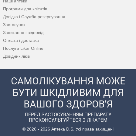
Наші аптеки
Програми для клієнтів
Довідка і Служба резервування
Застосунок
Запитання і відповіді
Оплата і доставка
Послуга Likar Online
Довідник ліків
САМОЛІКУВАННЯ МОЖЕ
БУТИ ШКІДЛИВИМ ДЛЯ
ВАШОГО ЗДОРОВ’Я
ПЕРЕД ЗАСТОСУВАННЯМ ПРЕПАРАТУ
ПРОКОНСУЛЬТУЙТЕСЯ З ЛІКАРЕМ
© 2020 - 2026 Аптека D.S. Усі права захищені