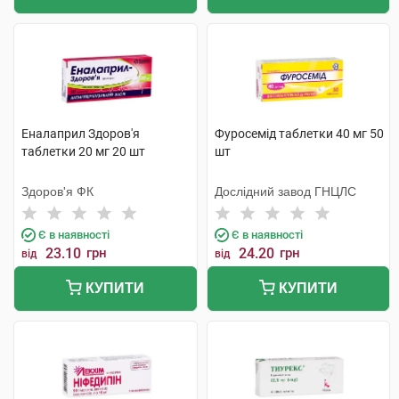
Еналаприл Здоров'я
Фуросемід таблетки 40 мг 50
таблетки 20 мг 20 шт
шт
Здоров'я ФК
Дослідний завод ГНЦЛС
Є в наявності
Є в наявності
23.10
грн
24.20
грн
від
від
КУПИТИ
КУПИТИ