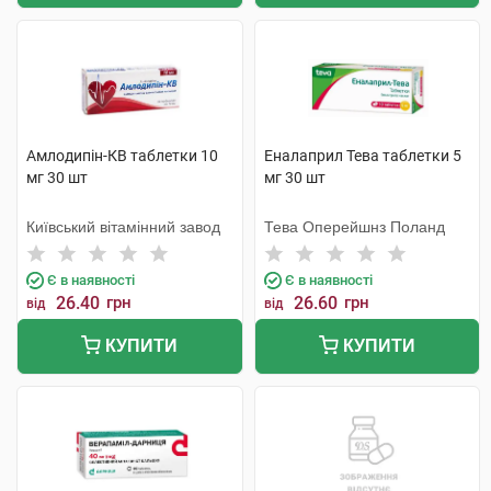
Амлодипін-КВ таблетки 10
Еналаприл Тева таблетки 5
мг 30 шт
мг 30 шт
Київський вітамінний завод
Тева Оперейшнз Поланд
Є в наявності
Є в наявності
26.40
грн
26.60
грн
від
від
КУПИТИ
КУПИТИ