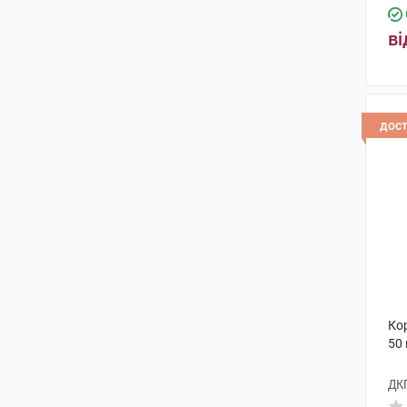
ві
дос
Ко
50
ДК