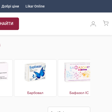
Добрі ціни
Likar Online
НАЙТИ
і
Барбовал
Бафазол IC