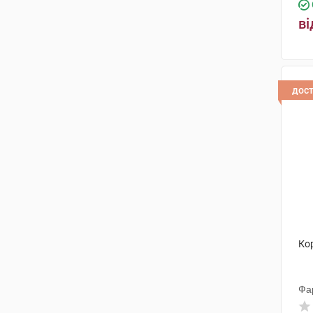
ві
дос
Ко
Фа