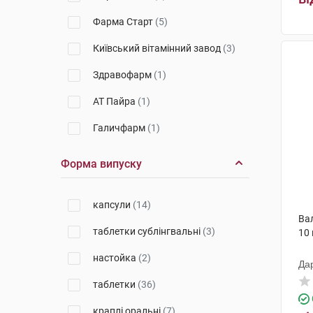
Фарма Старт
(5)
Київський вітамінний завод
(3)
Здравофарм
(1)
АТ Пайра
(1)
Галичфарм
(1)
Здоров'я народу
(1)
Форма випуску
Здоров'я ФК
(1)
капсули
(14)
ЮСБ Фарма
(1)
Ва
таблетки сублінгвальні
(3)
10
Софарма
(2)
настойка
(2)
Інтерхім
(10)
Да
таблетки
(36)
Егіс
(2)
краплі оральні
(7)