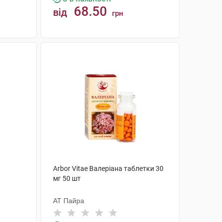
68.50
від
грн
КУПИТИ
Arbor Vitae Валеріана таблетки 30
мг 50 шт
АТ Пайра