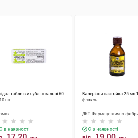
ідол таблетки сублінгвальні 60
Валеріани настойка 25 мл 
10 шт
флакон
рмак
ДКП Фармацевтична фабр
Є в наявності
Є в наявності
17.20
19.00
д
від