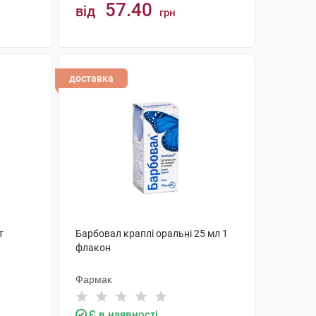
57.40
від
грн
КУПИТИ
доставка
т
Барбовал краплі оральні 25 мл 1
флакон
Фармак
Є в наявності