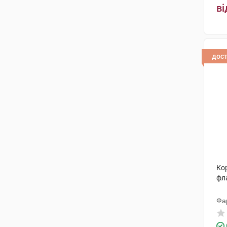
ві
дос
Кор
фл
Фа