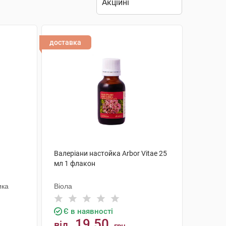
доставка
1
Валеріани настойка Arbor Vitae 25
мл 1 флакон
ика
Віола
Є в наявності
19.50
від