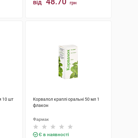
48.70
від
грн
КУПИТИ
и 10 шт
Корвалол краплі оральні 50 мл 1
флакон
Фармак
Є в наявності