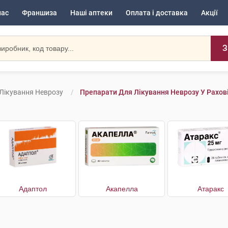
нас
Франшиза
Наші аптеки
Оплата і доставка
Акції
З
Лікування Неврозу
Препарати Для Лікування Неврозу У Рахов
Адаптол
Акапелла
Атаракс