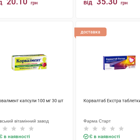
20.10
35.30
д
від
грн
грн
КУПИТИ
КУПИТИ
доставка
рвалмент капсули 100 мг 30 шт
Корвалтаб Екстра таблетк
вський вітамінний завод
Фарма Старт
Є в наявності
Є в наявності