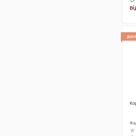
ві
дос
Ко
Фа