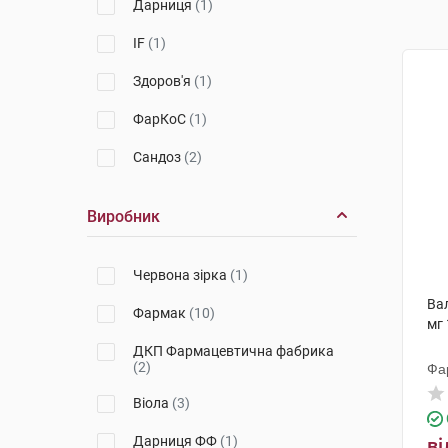
Дарниця
(1)
IF
(1)
Здоров'я
(1)
ФарКоС
(1)
Сандоз
(2)
Виробник
Червона зірка
(1)
Вал
Фармак
(10)
мг 
ДКП Фармацевтична фабрика
(2)
Фа
Віола
(3)
Дарниця ФФ
(1)
ві