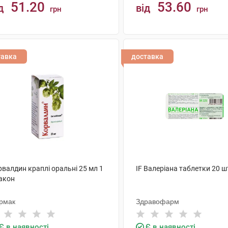
51.20
53.60
д
від
грн
грн
КУПИТИ
КУПИТИ
тавка
доставка
валдин краплі оральні 25 мл 1
IF Валеріана таблетки 20 ш
акон
рмак
Здравофарм
Є в наявності
Є в наявності