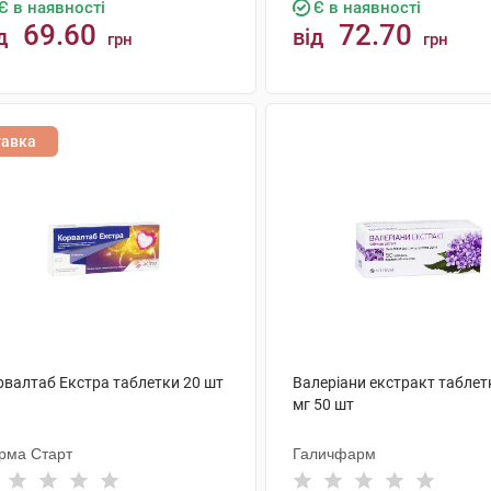
Є в наявності
Є в наявності
69.60
72.70
д
від
грн
грн
КУПИТИ
КУПИТИ
тавка
рвалтаб Екстра таблетки 20 шт
Валеріани екстракт таблет
мг 50 шт
рма Старт
Галичфарм