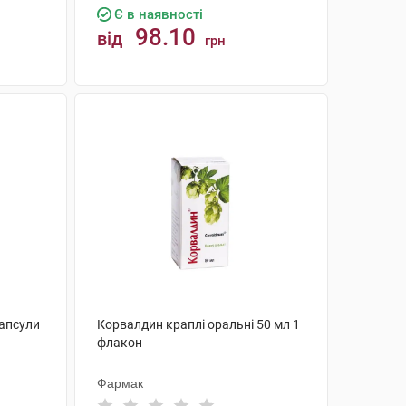
Є в наявності
98.10
від
грн
КУПИТИ
капсули
Корвалдин краплі оральні 50 мл 1
флакон
Фармак