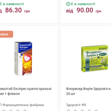
Є в наявності
Є в наявності
86.30
90.00
д
від
грн
грн
КУПИТИ
КУПИТИ
тавка
рвалтаб Експрес краплі оральні
Флорисед Форте Здоров'я 
 мл 1 флакон
20 шт
П Фармацевтична фабрика
Здоров'я ФК