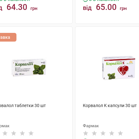
64.30
65.00
д
від
грн
грн
КУПИТИ
КУПИТИ
тавка
рвалол таблетки 30 шт
Корвалол К капсули 30 шт
рмак
Фармак