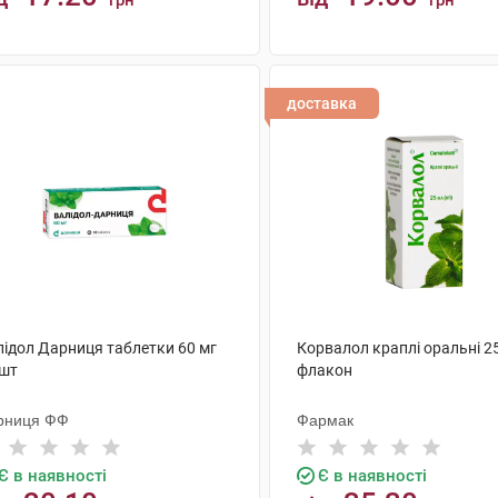
грн
грн
КУПИТИ
КУПИТИ
доставка
лідол Дарниця таблетки 60 мг
Корвалол краплі оральні 2
 шт
флакон
рниця ФФ
Фармак
Є в наявності
Є в наявності