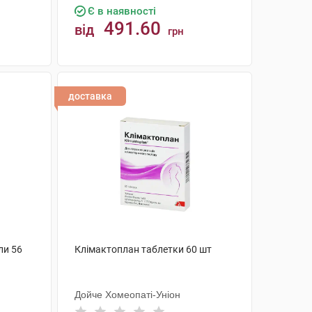
Є в наявності
491.60
від
грн
КУПИТИ
доставка
ли 56
Клімактоплан таблетки 60 шт
Дойче Хомеопаті-Уніон