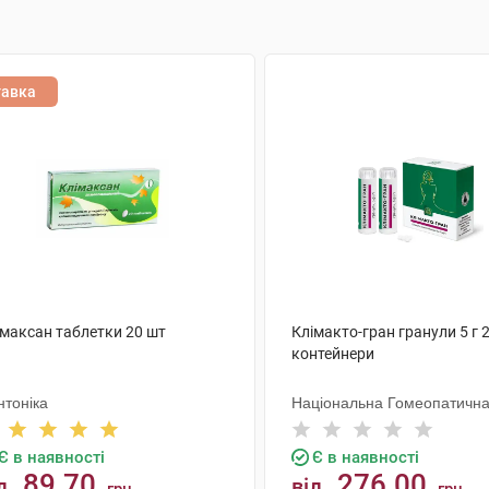
тавка
імаксан таблетки 20 шт
Клімакто-гран гранули 5 г 
контейнери
нтоніка
Національна Гомеопатична
Є в наявності
Є в наявності
89.70
276.00
д
від