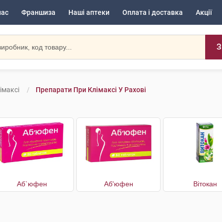
нас
Франшиза
Наші аптеки
Оплата і доставка
Акції
З
імаксі
Препарати При Клімаксі У Рахові
Аб`юфен
Аб'юфен
Вітокан