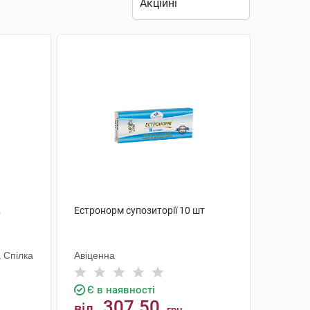
2
Естронорм супозиторії 10 шт
 Спілка
Авіценна
Є в наявності
307.50
від