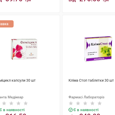
грн
грн
КУПИТИ
КУПИТИ
тавка
міцикл капсули 30 шт
Кліма Стоп таблетки 30 шт
анта Медікеар
Фармасі Лабораторіз
Є в наявності
Є в наявності