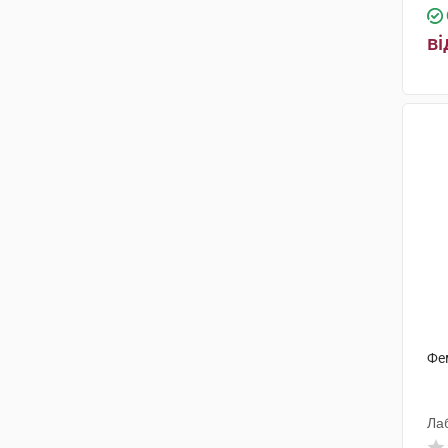
ві
Фе
Ла