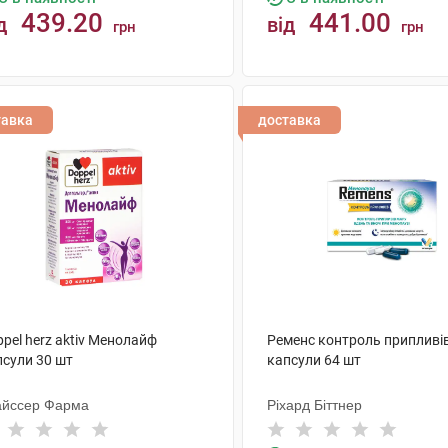
439.20
441.00
д
від
грн
грн
КУПИТИ
КУПИТИ
тавка
доставка
pel herz aktiv Менолайф
Ременс контроль припливі
псули 30 шт
капсули 64 шт
айссер Фарма
Ріхард Біттнер