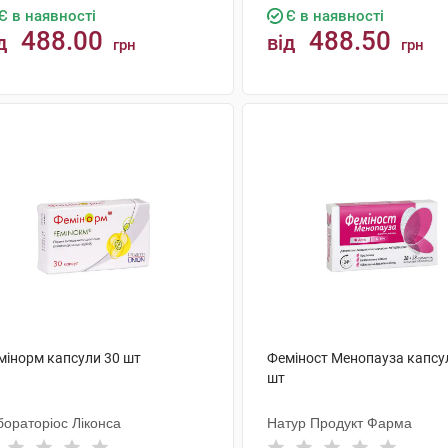
Є в наявності
Є в наявності
488.00
488.50
д
від
грн
грн
КУПИТИ
КУПИТИ
мінорм капсули 30 шт
Феміност Менопауза капсу
шт
бораторіос Ліконса
Натур Продукт Фарма