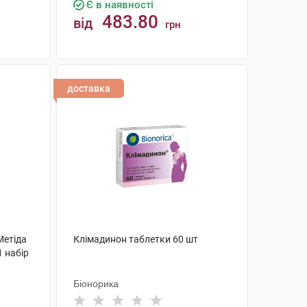
Є в наявності
483.80
від
грн
КУПИТИ
доставка
Метіда
Клімадинон таблетки 60 шт
1 набір
Біонорика