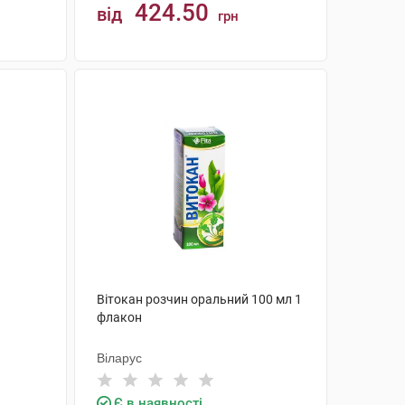
424.50
від
грн
КУПИТИ
Вітокан розчин оральний 100 мл 1
флакон
Віларус
Є в наявності