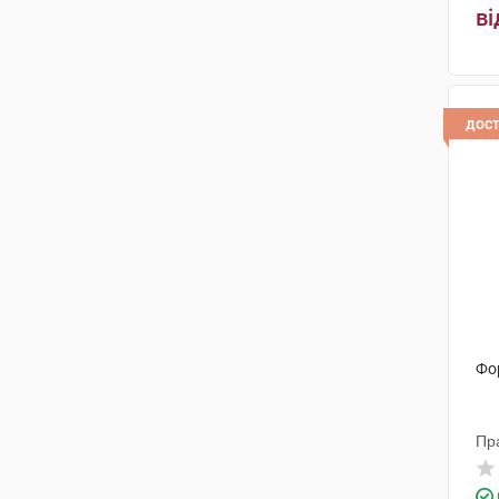
Мед Макс
(1)
ві
ІДІ італійські дієтичні добавки
(1)
ФармаКеа Лтд
(1)
дос
Ерба віта С.П.А
(1)
Фо
Пр