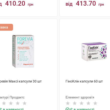
410.20
413.70
д
від
грн
грн
КУПИТИ
КУПИТИ
тавка
ревія Максі капсули 30 шт
ГіноКлін капсули 60 шт
актурі Продактс
Елемент здоров'я
Є в наявності
Є в наявності