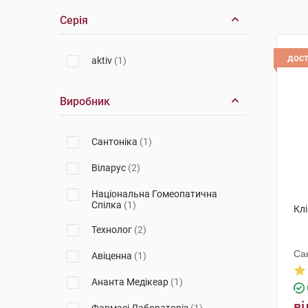
Серія
дос
aktiv
(1)
Виробник
Сантоніка
(1)
Віларус
(2)
Національна Гомеопатична
Спілка
(1)
Кл
Технолог
(2)
Са
Авіценна
(1)
Ананта Медікеар
(1)
ві