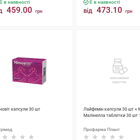
Є в наявності
Є в наявності
459.00
473.10
д
від
грн
грн
КУПИТИ
КУПИТИ
новіт капсули 30 шт
Лайфемін капсули 30 шт + 
Малінелла таблетки 30 шт 
трімед
Профарма Плант