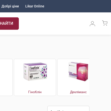
Добрі ціни
Likar Online
НАЙТИ
ГіноКлін
Декліманс