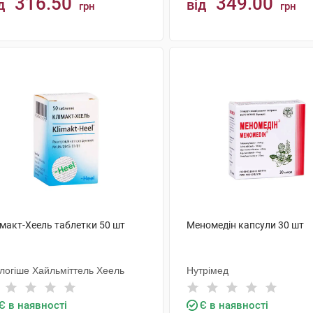
316.50
349.00
д
від
грн
грн
КУПИТИ
КУПИТИ
імакт-Хеель таблетки 50 шт
Меномедін капсули 30 шт
ологіше Хайльміттель Хеель
Нутрімед
Є в наявності
Є в наявності