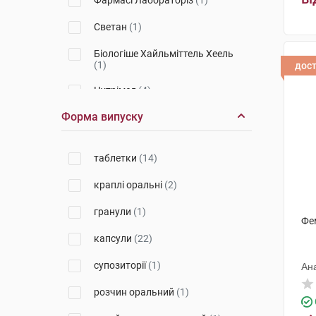
Фармасі Лабораторіз
(1)
Светан
(1)
Біологіше Хайльміттель Хеель
(1)
дос
Нутрімед
(4)
Форма випуску
Біонорика
(2)
Практурі Продактс
(1)
таблетки
(14)
Елемент здоров'я
(1)
краплі оральні
(2)
Квайссер Фарма
(1)
гранули
(1)
Фе
Ріхард Біттнер
(2)
капсули
(22)
Бовіос фарм
(1)
супозиторії
(1)
Ан
Профарма Плант
(2)
розчин оральний
(1)
Лабораторіос Ліконса
(1)