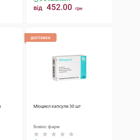
452.00
від
грн
КУПИТИ
доставка
в
Міоцикл капсули 30 шт
Бовіос фарм