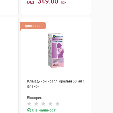
349.00
від
грн
КУПИТИ
доставка
Клімадинон краплі оральні 50 мл 1
флакон
Біонорика
Є в наявності