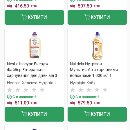
416.50
грн
507.50
грн
від
від
КУПИТИ
КУПИТИ
Nestle Ізосурс Енерджі
Nutricia Нутрізон
Файбер Ентеральне
Мультифібр з харчовими
харчування для дітей від 3
волокнами 1 000 мл 1
років та дорослих 1 000 мл 1
флакон
Нестле Хелскеа Нутрітіон
Нутріція Кайк
флакон
Є в наявності
Є в наявності
511.00
грн
579.50
грн
від
від
КУПИТИ
КУПИТИ