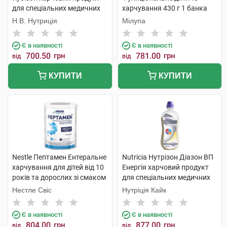
для спеціальних медичних
харчування 430 г 1 банка
цілей 1 000 мл 1 флакон
Н.В. Нутриція
Мілупа
Є в наявності
Є в наявності
700.50
грн
781.00
грн
від
від
КУПИТИ
КУПИТИ
Nestle Пептамен Ентеральне
Nutricia Нутрізон Діазон ВП
харчування для дітей від 10
Енергія харчовий продукт
років та дорослих зі смаком
для спеціальних медичних
ванілі 400 г 1 банка
цілей 1 000 мл 1 флакон
Нестле Свіс
Нутріція Кайк
Є в наявності
Є в наявності
804.00
грн
877.00
грн
від
від