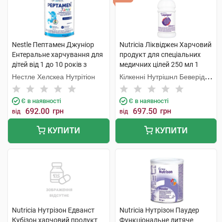
Nestle Пептамен Джуніор
Nutricia Ліквіджен Харчовий
Ентеральне харчування для
продукт для спеціальних
дітей від 1 до 10 років з
медичних цілей 250 мл 1
ароматом ванілі 400 г 1
флакон
Нестле Хелскеа Нутрітіон
Кілкенні Нутрішнл Беверідж
банка
Компані Лтд
Є в наявності
Є в наявності
692.00
грн
697.50
грн
від
від
КУПИТИ
КУПИТИ
Nutricia Нутрізон Едванст
Nutricia Нутрізон Паудер
Кубізон харчовий продукт
Функціональне дитяче