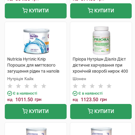
КУПИТИ
КУПИТИ
Nutricia Нутіліс Клір
Пріора Нутрішн Діаліз Дієт
Порошок для миттєвого
дієтичне харчування при
загущення рідин та напоїв
хронічній хворобі нирок 400
175 мл 1 банка
г 1 банка
Нутріція Кайк
Шонен
Є в наявності
Є в наявності
1011.50
грн
1123.50
грн
від
від
КУПИТИ
КУПИТИ