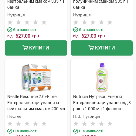
нейтральним смаком 335 г 1
полуничним смаком 335 г 1
банка
банка
Нутриція
Нутриція
Є в наявності
Є в наявності
627.00
грн
627.00
грн
від
від
КУПИТИ
КУПИТИ
Nestle Resource 2.0+Fibre
Nutricia Нутрізон Енергія
Ентеральне харчування із
Ентеральне харчування від 3
нейтральним смаком 200 мл
років 1 000 мл 1 флакон
4 пляшки
Нестле
Н.В. Нутриція
Є в наявності
Є в наявності