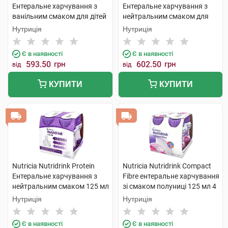
Ентеральне харчування з
Ентеральне харчування з
ванільним смаком для дітей
нейтральним смаком для
від 1 року та старше 400 г 1
дітей від 1 року та старше
Нутриція
Нутриція
банка
400 г 1 банка
Є в наявності
Є в наявності
593.50
грн
602.50
грн
від
від
КУПИТИ
КУПИТИ
Nutricia Nutridrink Protein
Nutricia Nutridrink Compact
Ентеральне харчування з
Fibre ентеральне харчування
нейтральним смаком 125 мл
зі смаком полуниці 125 мл 4
4 пляшки
пляшки
Нутриція
Нутриція
Є в наявності
Є в наявності