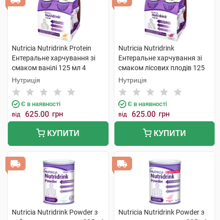
Nutricia Nutridrink Protein
Nutricia Nutridrink
Ентеральне харчування зі
Ентеральне харчування зі
смаком ванілі 125 мл 4
смаком лісових плодів 125
пляшки
мл 4 пляшки
Нутриція
Нутриція
Є в наявності
Є в наявності
625.00
грн
625.00
грн
від
від
КУПИТИ
КУПИТИ
Nutricia Nutridrink Powder з
Nutricia Nutridrink Powder з