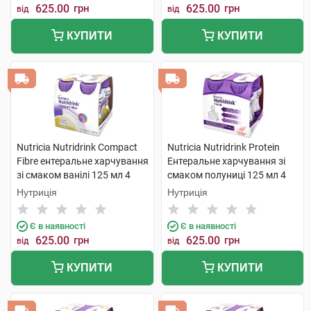
625.00
грн
625.00
грн
від
від
КУПИТИ
КУПИТИ
Nutricia Nutridrink Compact
Nutricia Nutridrink Protein
Fibre ентеральне харчування
Ентеральне харчування зі
зі смаком ванілі 125 мл 4
смаком полуниці 125 мл 4
пляшки
пляшки
Нутриція
Нутриція
Є в наявності
Є в наявності
625.00
грн
625.00
грн
від
від
КУПИТИ
КУПИТИ