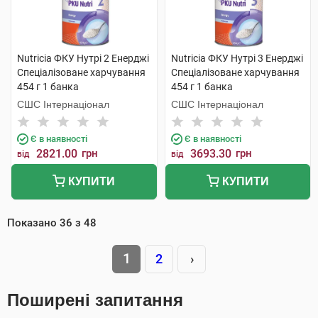
Nutricia ФКУ Нутрі 2 Енерджі
Nutricia ФКУ Нутрі 3 Енерджі
Спеціалізоване харчування
Спеціалізоване харчування
454 г 1 банка
454 г 1 банка
СШС Інтернаціонал
СШС Інтернаціонал
Є в наявності
Є в наявності
2821.00
грн
3693.30
грн
від
від
КУПИТИ
КУПИТИ
Показано
36
з
48
1
2
›
Поширені запитання