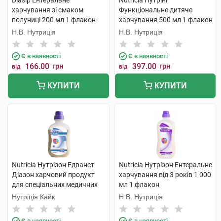
Diasip Ентеральне
Nutricia Нутріні
харчування зі смаком
Функціональне дитяче
полуниці 200 мл 1 флакон
харчування 500 мл 1 флакон
Н.В. Нутриція
Н.В. Нутриція
Є в наявності
Є в наявності
166.00
грн
397.00
грн
від
від
КУПИТИ
КУПИТИ
Nutricia Нутрізон Едванст
Nutricia Нутрізон Ентеральне
Діазон харчовий продукт
харчування від 3 років 1 000
для спеціальних медичних
мл 1 флакон
цілей 500 мл 1 флакон
Нутріція Кайк
Н.В. Нутриція
Є в наявності
Є в наявності