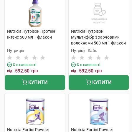
Nutricia Нутрізон Протеїн
Nutricia Нутрізон
Інтенс 500 мл 1 флакон
Мультифібр з харчовими
волокнами 500 мл 1 флакон
Нутриція
Нутріція Кайк
Є в наявності
Є в наявності
592.50
грн
592.50
грн
від
від
КУПИТИ
КУПИТИ
Nutricia Fortini Powder
Nutricia Fortini Powder