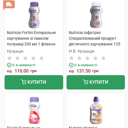
Nutricia Fortini Ентеральне
Nutricia Інфатріні
харчування зі смаком
Спеціалізований продукт
полуниці 200 мл 1 флакон
дієтичного харчування 125
мл 1 флакон
Нутриція
Н.В. Нутриція
Є в наявності
Є в наявності
110.00
грн
131.50
грн
від
від
КУПИТИ
КУПИТИ