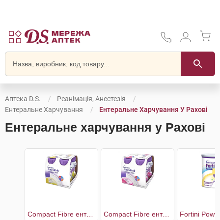
Аптека D.S.
Реанімація, Анестезія
Ентеральне Харчування
Ентеральне Харчування У Рахові
Ентеральне харчування у Рахові
Compact Fibre ентеральне харчування зі смаком ванілі
Compact Fibre ентеральне харчування зі смаком полуниці