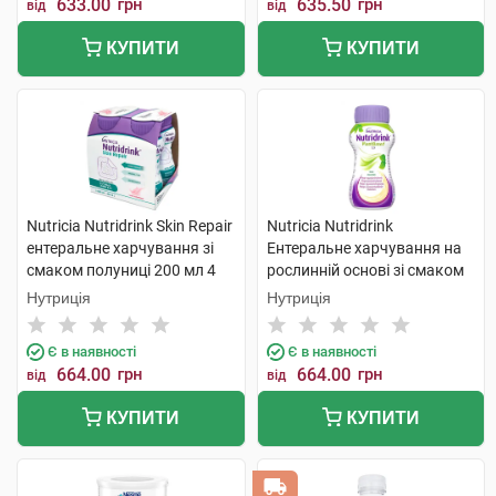
633.00
грн
635.50
грн
від
від
КУПИТИ
КУПИТИ
Nutricia Nutridrink Skin Repair
Nutricia Nutridrink
ентеральне харчування зі
Ентеральне харчування на
смаком полуниці 200 мл 4
рослинній основі зі смаком
пляшки
манго-маракуйя 200 мл 4 шт
Нутриція
Нутриція
Є в наявності
Є в наявності
664.00
грн
664.00
грн
від
від
КУПИТИ
КУПИТИ