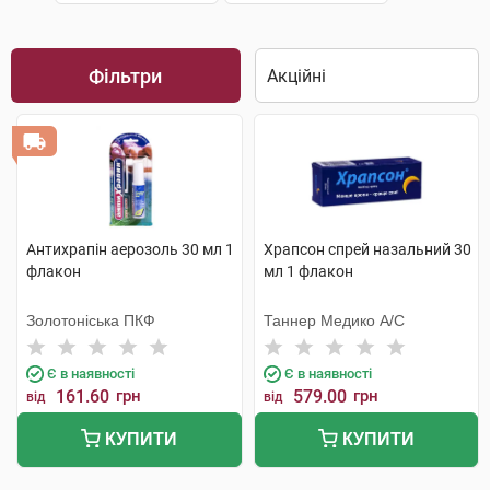
Фільтри
Антихрапін аерозоль 30 мл 1
Храпсон спрей назальний 30
флакон
мл 1 флакон
Золотоніська ПКФ
Таннер Медико А/С
Є в наявності
Є в наявності
161.60
грн
579.00
грн
від
від
КУПИТИ
КУПИТИ