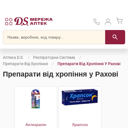
Аптека D.S.
Респіраторна Система
Препарати Від Хропіння
Препарати Від Хропіння У Рахові
Препарати від хропіння у Рахові
Антихрапін
Храпсон