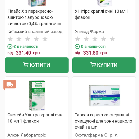
Гілайс Х з перехресно-
УНІтірс краплі очні 10 мл 1
зшитою гіалуроновою
флакон
кислотою 0,4% краплі очні
10 мл 1 флакон
Київський вітамінний завод
Унімед Фарма
Є в наявності
Є в наявності
331.40
грн
331.80
грн
від
від
КУПИТИ
КУПИТИ
Систейн Ультра краплі очні
Тарсан серветки стерильні
10 мл 1 флакон
очищуючі для зони навколо
очей 18 шт
Алкон Лабораторіс
Офталфарма С. р. л.