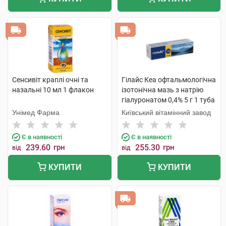
Сенсивіт краплі очні та
Гілайс Кеа офтальмологічна
назальні 10 мл 1 флакон
ізотонічна мазь з натрію
гіалуронатом 0,4% 5 г 1 туба
Унімед Фарма
Київський вітамінний завод
Є в наявності
Є в наявності
239.60
грн
255.30
грн
від
від
КУПИТИ
КУПИТИ