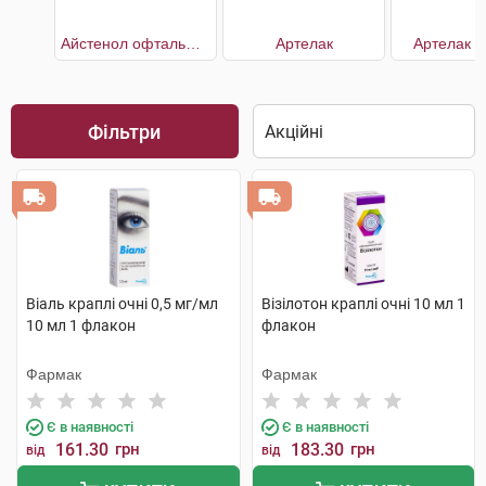
Айстенол офтальмологічний з декспантенолом 5%
Артелак
Артелак К
Фільтри
Віаль краплі очні 0,5 мг/мл
Візілотон краплі очні 10 мл 1
10 мл 1 флакон
флакон
Фармак
Фармак
Є в наявності
Є в наявності
161.30
грн
183.30
грн
від
від