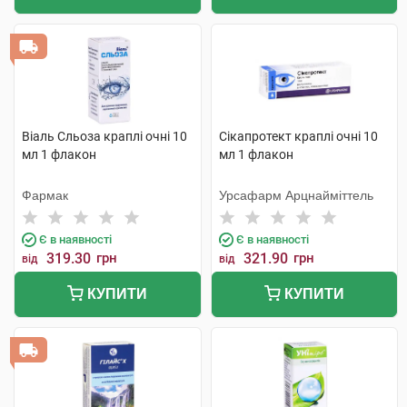
Віаль Сльоза краплі очні 10
Сікапротект краплі очні 10
мл 1 флакон
мл 1 флакон
Фармак
Урсафарм Арцнайміттель
Є в наявності
Є в наявності
319.30
грн
321.90
грн
від
від
КУПИТИ
КУПИТИ