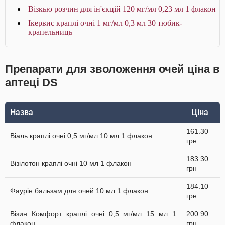
Візкью розчин для ін'єкцій 120 мг/мл 0,23 мл 1 флакон
Ікервис краплі очні 1 мг/мл 0,3 мл 30 тюбик-
крапельниць
Препарати для зволоження очей ціна в
аптеці DS
Назва
Ціна
161.30
Віаль краплі очні 0,5 мг/мл 10 мл 1 флакон
грн
183.30
Візілотон краплі очні 10 мл 1 флакон
грн
184.10
Фаурін бальзам для очей 10 мл 1 флакон
грн
Візин Комфорт краплі очні 0,5 мг/мл 15 мл 1
200.90
флакон
грн