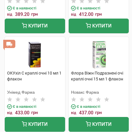
Є в наявності
Є в наявності
389.20
грн
412.00
грн
від
від
КУПИТИ
КУПИТИ
ОКУхіл С краплі очні 10 мл 1
Флора Віжн Подразнені очі
флакон
краплі очні 15 мл 1 флакон
Унімед Фарма
Новакс Фарма
Є в наявності
Є в наявності
433.00
грн
437.00
грн
від
від
КУПИТИ
КУПИТИ