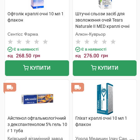
Офтолік краплі очні 10 мл 1
Штучні сльози засіб для
флакон
зволоження очей Tears
Naturale II MED краплі очні
15 мл 1 флакон
Сентісс Фарма
Алкон-Куврьор
Є в наявності
Є в наявності
268.50
грн
276.00
грн
від
від
КУПИТИ
КУПИТИ
Айстенол офтальмологічний
Гліхат краплі очні 10 мл 1
з декспантенолом 5% гель 10
флакон
г 1 туба
Київський вітамінний завод
Уорлд Медицин Ілач Сан. Ве