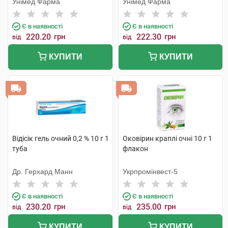
Унімед Фарма
Унімед Фарма
Є в наявності
Є в наявності
220.20
грн
222.30
грн
від
від
КУПИТИ
КУПИТИ
Відісік гель очний 0,2 % 10 г 1
Оковірин краплі очні 10 г 1
туба
флакон
Др. Герхард Манн
Укрпромінвест-5
Є в наявності
Є в наявності
230.20
грн
235.00
грн
від
від
КУПИТИ
КУПИТИ