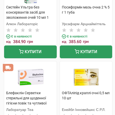
Систейн Ультра без
Посиформін мазь очна 2 % 5
консервантів засіб для
г 1 туба
зволоження очей 10 мл 1
флакон
Алкон Лабораторіс
Урсафарм Арцнайміттель
Є в наявності
Є в наявності
384.90
грн
385.60
грн
від
від
КУПИТИ
КУПИТИ
Блефаклін Серветки
ОФТАліпід краплі очні 0,5 мл
стерильні для щоденної
10 шт
гігієни повік та чутливої
шкіри 20 шт
Лаборатуар Теа
Енейбл Інновейшнс С.Р.Л.