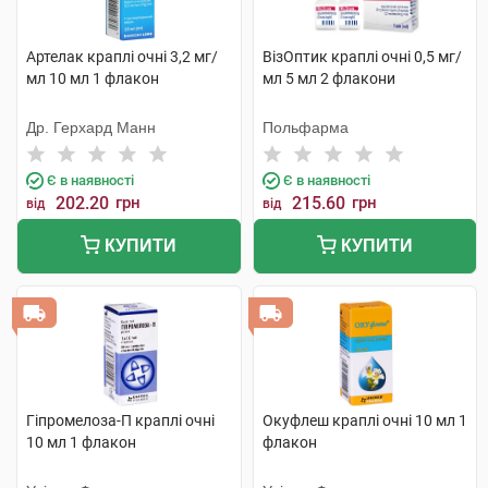
Артелак краплі очні 3,2 мг/
ВізОптик краплі очні 0,5 мг/
мл 10 мл 1 флакон
мл 5 мл 2 флакони
Др. Герхард Манн
Польфарма
Є в наявності
Є в наявності
202.20
грн
215.60
грн
від
від
КУПИТИ
КУПИТИ
Гіпромелоза-П краплі очні
Окуфлеш краплі очні 10 мл 1
10 мл 1 флакон
флакон