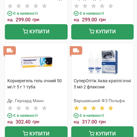
Тідж
Є в наявності
Є в наявності
299.00
грн
299.00
грн
від
від
КУПИТИ
КУПИТИ
Корнерегель гель очний 50
СуперОптік Аква краплі очні
мг/г 5 г 1 туба
5 мл 2 флакони
Др. Герхард Манн
Варшавський ФЗ Польфа
Є в наявності
Є в наявності
302.40
грн
317.00
грн
від
від
КУПИТИ
КУПИТИ