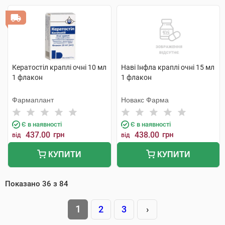
Кератостіл краплі очні 10 мл
Наві Інфла краплі очні 15 мл
1 флакон
1 флакон
Фармаплант
Новакс Фарма
Є в наявності
Є в наявності
437.00
грн
438.00
грн
від
від
КУПИТИ
КУПИТИ
Показано
36
з
84
1
2
3
›