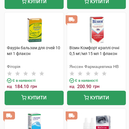
КУПИТИ
КУПИТИ
Фаурін бальзам для очей 10
Візин Комфорт краплі очні
мл 1 флакон
0,5 мг/мл 15 мл 1 флакон
Фіторія
Янссен Фармацевтика НВ
Є в наявності
Є в наявності
184.10
грн
200.90
грн
від
від
КУПИТИ
КУПИТИ