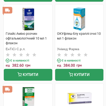
Гілайс Аміно розчин
ОКУфлеш блу краплі очні 10
офтальмологічний 10 мл 1
мл 1 флакон
флакон
ЕнТіСі С.р.л.
Унімед Фарма
Є в наявності
Є в наявності
382.60
грн
384.00
грн
від
від
КУПИТИ
КУПИТИ