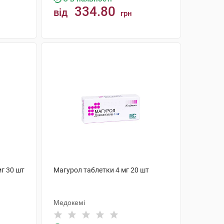
334.80
від
грн
КУПИТИ
мг 30 шт
Магурол таблетки 4 мг 20 шт
Медокемі