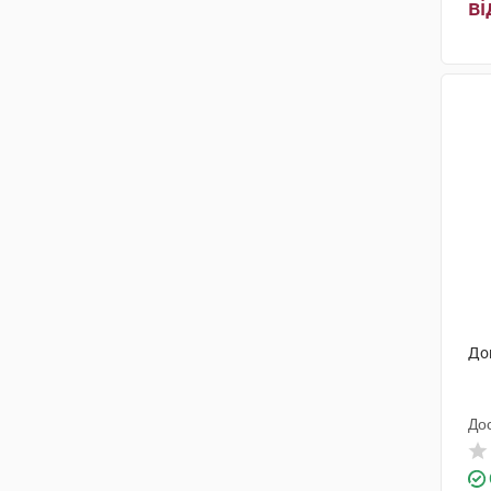
ві
Леон Фарма
(1)
Лабораторіос Леон Фарма
(3)
САГ Мануфактурінг
(1)
Гетеро Лабз
(1)
Зентіва
(1)
Адамед Фарма
(1)
Делфарм Познань С.А.
(1)
Каталент Німеччина Шорндорф
ГмбХ
(2)
До
Зентіва С.А.
(1)
Пфайзер Менюфекчуринг
До
Дойчленд
(2)
Фармаком
(1)