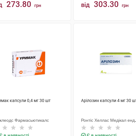
273.80
303.30
д
від
грн
грн
КУПИТИ
КУПИТИ
мак капсули 0,4 мг 30 шт
Арілозин капсули 4 мг 30 ш
клеодс Фармасьютикалс
Ронтіс Хеллас Медікал енд
Фармасьютікал Продактс С
Є в наявності
Є в наявності