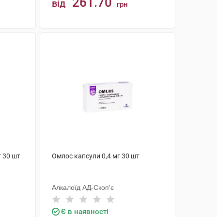
261.70
від
грн
КУПИТИ
г 30 шт
Омлос капсули 0,4 мг 30 шт
Алкалоїд АД-Скоп'є
Є в наявності