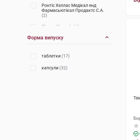
Ронтіс Хеллас Медікал енд
Фармасьютікал Продактс С.А.
(2)
Сінтон Хіспанія
(4)
Форма випуску
Астеллас Фарма Юроп
(2)
Медокемі
(1)
таблетки
(17)
Здоров'я ФК
(1)
капсули
(32)
Віола
(1)
Галенікум ХЕЛС, С.Л.
(2)
Олів Хелскер
(1)
Там
Формула Фарм ТОВ
(1)
Бо
Егіс
(2)
Рекордаті Індастріа
(3)