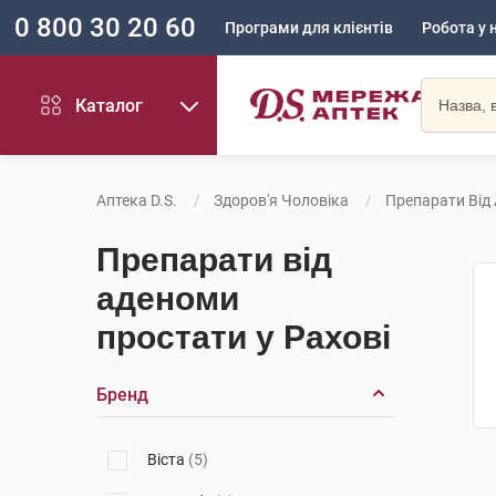
0 800 30 20 60
Програми для клієнтів
Робота у 
Каталог
Аптека D.S.
Здоров'я Чоловіка
Препарати Від
Препарати від
аденоми
простати у Рахові
Бренд
Віста
(5)