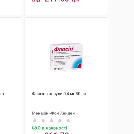
грн
КУПИТИ
 шт
Флосін капсули 0,4 мг 30 шт
Менаріні-Фон Хейден
Є в наявності