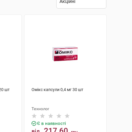
20 шт
Омікс капсули 0,4 мг 30 шт
Технолог
Є в наявності
217.60
від