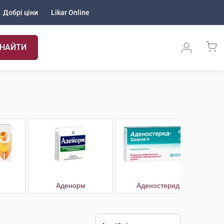
Добрі ціни
Likar Online
НАЙТИ
Аденорм
Аденостерид