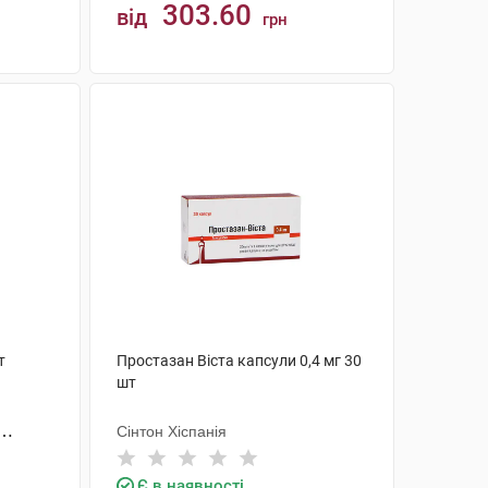
303.60
від
грн
КУПИТИ
т
Простазан Віста капсули 0,4 мг 30
шт
Сінтон Хіспанія
.А.
Є в наявності