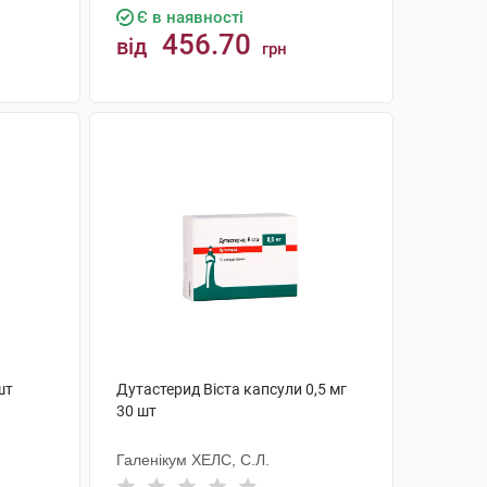
Є в наявності
456.70
від
грн
КУПИТИ
шт
Дутастерид Віста капсули 0,5 мг
30 шт
Галенікум ХЕЛС, С.Л.