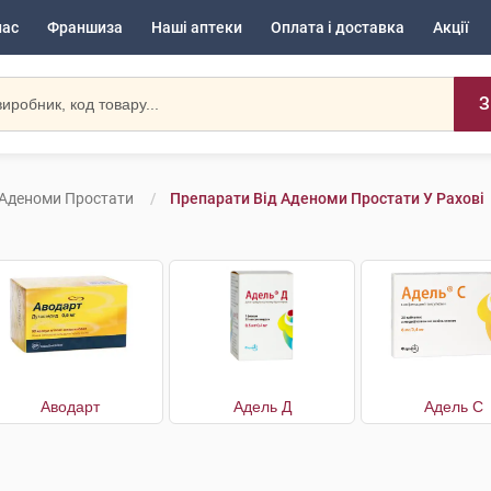
нас
Франшиза
Наші аптеки
Оплата і доставка
Акції
З
 Аденоми Простати
Препарати Від Аденоми Простати У Рахові
Аводарт
Адель Д
Адель С