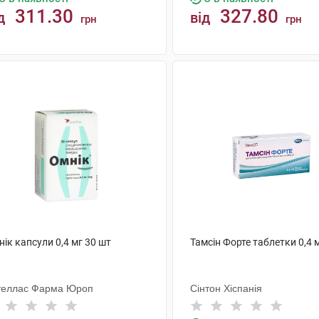
311.30
327.80
д
від
грн
грн
КУПИТИ
КУПИТИ
ік капсули 0,4 мг 30 шт
Тамсін Форте таблетки 0,4 
теллас Фарма Юроп
Сінтон Хіспанія