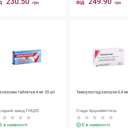
230.50
249.90
д
від
грн
грн
КУПИТИ
КУПИТИ
ксазозин таблетки 4 мг 20 шт
Тамсулостад капсули 0,4 м
слідний завод ГНЦЛС
Стада Арцнайміттель
Є в наявності
Є в наявності