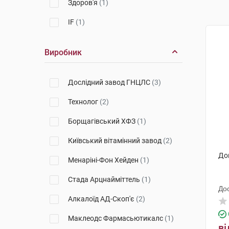
Здоров'я
(1)
IF
(1)
Виробник
Дослідний завод ГНЦЛС
(3)
Технолог
(2)
Борщагівський ХФЗ
(1)
Київський вітамінний завод
(2)
До
Менаріні-Фон Хейден
(1)
Стада Арцнайміттель
(1)
До
Алкалоїд АД-Скоп'є
(2)
Маклеодс Фармасьютикалс
(1)
ві