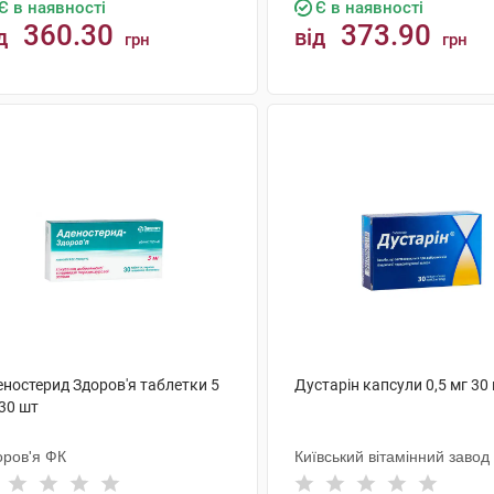
Є в наявності
Є в наявності
360.30
373.90
д
від
грн
грн
КУПИТИ
КУПИТИ
еностерид Здоров'я таблетки 5
Дустарін капсули 0,5 мг 30
30 шт
оров'я ФК
Київський вітамінний завод