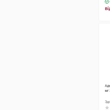
ві
Ад
мг 
Зд