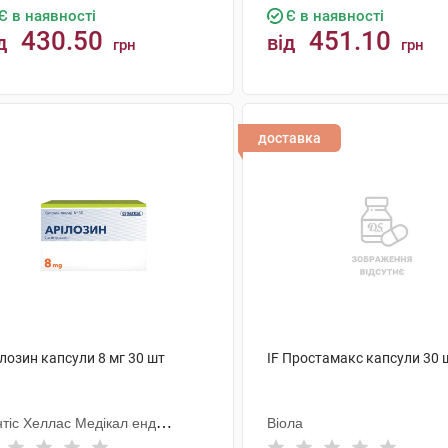
Є в наявності
Є в наявності
430.50
451.10
д
від
грн
грн
КУПИТИ
КУПИТИ
доставка
лозин капсули 8 мг 30 шт
IF Простамакс капсули 30 
нтіс Хеллас Медікал енд
Віола
рмасьютікал Продактс С.А.