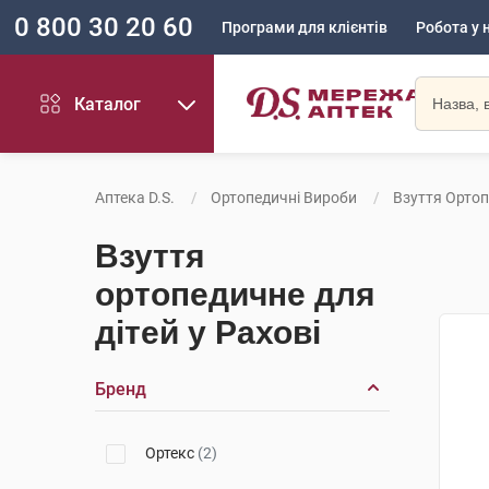
0 800 30 20 60
Програми для клієнтів
Робота у 
Каталог
Аптека D.S.
Ортопедичні Вироби
Взуття Ортоп
Взуття
ортопедичне для
дітей у Рахові
Бренд
Ортекс
(2)