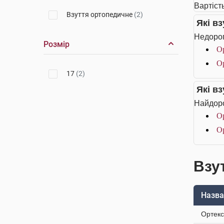
Вартіст
Взуття ортопедичне
(2)
Які в
Недорог
Розмір
Ор
Ор
17
(2)
Які в
Найдоро
Ор
Ор
Взу
Назва
Ортекс