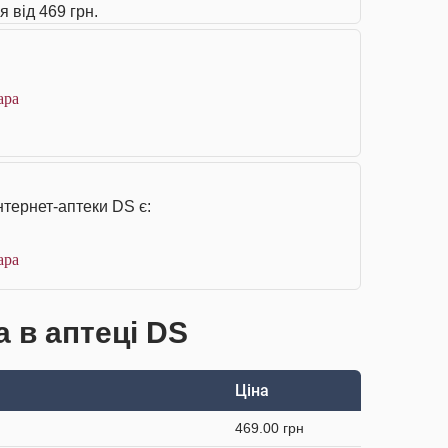
 від 469 грн.
ара
нтернет-аптеки DS є:
ара
а в аптеці DS
Ціна
469.00 грн