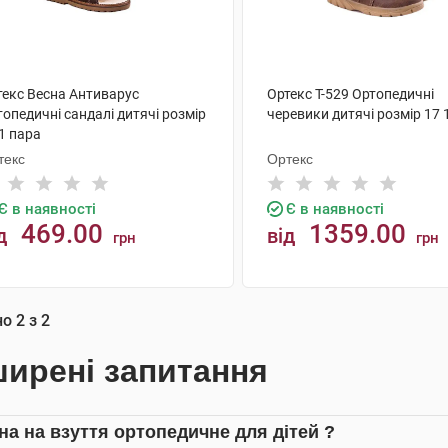
текс Весна Антиварус
Ортекс Т-529 Ортопедичні
опедичні сандалі дитячі розмір
черевики дитячі розмір 17 
1 пара
текс
Ортекс
Є в наявності
Є в наявності
469.00
1359.00
д
від
грн
грн
КУПИТИ
КУПИТИ
но
2
з
2
ирені запитання
іна на взуття ортопедичне для дітей ?