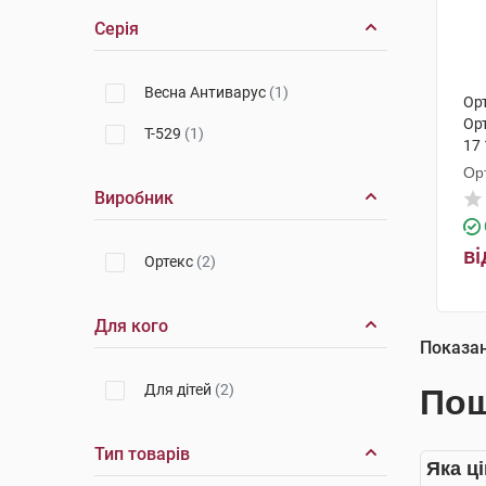
Серія
Весна Антиварус
(1)
Ор
Орт
Т-529
(1)
17 
Ор
Виробник
ві
Ортекс
(2)
Для кого
Показа
Для дітей
(2)
Пош
Тип товарів
Яка ц