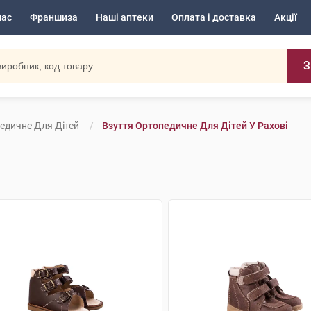
нас
Франшиза
Наші аптеки
Оплата і доставка
Акції
З
едичне Для Дітей
Взуття Ортопедичне Для Дітей У Рахові