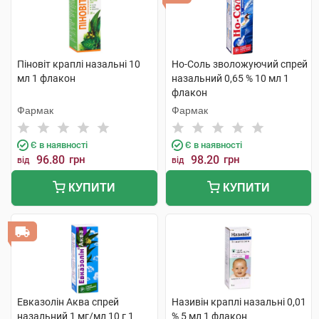
Піновіт краплі назальні 10
Но-Соль зволожуючий спрей
мл 1 флакон
назальний 0,65 % 10 мл 1
флакон
Фармак
Фармак
Є в наявності
Є в наявності
96.80
грн
98.20
грн
від
від
КУПИТИ
КУПИТИ
Евказолін Аква спрей
Називін краплі назальні 0,01
назальний 1 мг/мл 10 г 1
% 5 мл 1 флакон