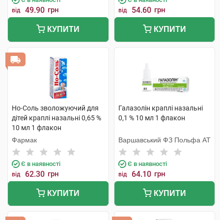
49.90
грн
54.60
грн
від
від
КУПИТИ
КУПИТИ
Но-Соль зволожуючий для
Галазолін краплі назальні
дітей краплі назальні 0,65 %
0,1 % 10 мл 1 флакон
10 мл 1 флакон
Фармак
Варшавський ФЗ Польфа АТ
Є в наявності
Є в наявності
62.30
грн
64.10
грн
від
від
КУПИТИ
КУПИТИ