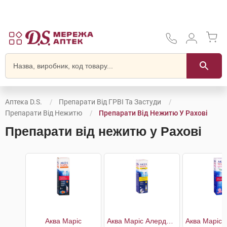
Аптека D.S.
Препарати Від ГРВІ Та Застуди
Препарати Від Нежитю
Препарати Від Нежитю У Рахові
Препарати від нежитю у Рахові
Аква Маріс
Аква Маріс Алерджі з ектоїном