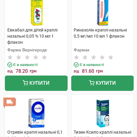
Евкабал для дітей краплі
Риназолін краплі назальні
назальні 0,05 % 10 мл 1
0,5 мг/мл 10 мл 1 флакон
флакон
Фарма Вернігероде
Фармак
Є в наявності
Є в наявності
78.20
грн
81.60
грн
від
від
КУПИТИ
КУПИТИ
Отривін краплі назальні 0,1
Тизин Ксило краплі назальні