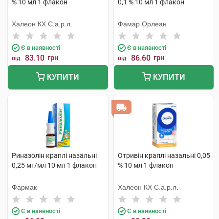
% 10 мл 1 флакон
0,1 % 10 мл 1 флакон
Халеон КХ С.а.р.л.
Фамар Орлеан
Є в наявності
Є в наявності
83.10
грн
86.60
грн
від
від
КУПИТИ
КУПИТИ
Риназолін краплі назальні
Отривін краплі назальні 0,05
0,25 мг/мл 10 мл 1 флакон
% 10 мл 1 флакон
Фармак
Халеон КХ С.а.р.л.
Є в наявності
Є в наявності