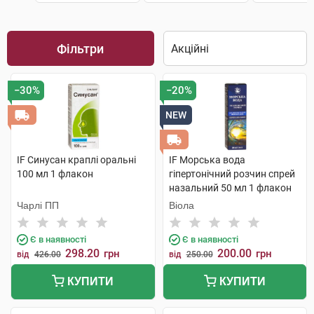
Фільтри
−30%
−20%
NEW
IF Синусан краплі оральні
IF Морська вода
100 мл 1 флакон
гіпертонічний розчин спрей
назальний 50 мл 1 флакон
Чарлі ПП
Віола
Є в наявності
Є в наявності
298.20
200.00
грн
грн
від
426.00
від
250.00
КУПИТИ
КУПИТИ