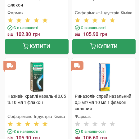
флакон
Фармак
Софарімекс-Індустріа Кіміка
Є в наявності
Є в наявності
102.80
грн
105.90
грн
від
від
КУПИТИ
КУПИТИ
Називін краплі назальні 0,05
Риназолін спрей назальний
% 10 мл 1 флакон
0,5 мг/мл 10 мл 1 флакон
скляний
Софарімекс-Індустріа Кіміка
Фармак
Є в наявності
Є в наявності
105.90
грн
106.60
грн
від
від