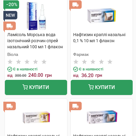
−20%
NEW
Ламісоль Морська вода
Нафтизин краплі назальні
ізотонічний розчин спрей
0,1 % 10 мл 1 флакон
назальний 100 мл 1 флакон
Віола
Фармак
Є в наявності
Є в наявності
240.00
грн
36.20
грн
від
300.00
від
КУПИТИ
КУПИТИ