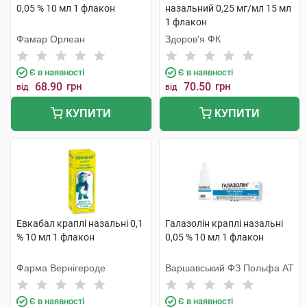
0,05 % 10 мл 1 флакон
назальний 0,25 мг/мл 15 мл
1 флакон
Фамар Орлеан
Здоров'я ФК
Є в наявності
Є в наявності
68.90
грн
70.50
грн
від
від
КУПИТИ
КУПИТИ
Евкабал краплі назальні 0,1
Галазолін краплі назальні
% 10 мл 1 флакон
0,05 % 10 мл 1 флакон
Фарма Вернігероде
Варшавський ФЗ Польфа АТ
Є в наявності
Є в наявності