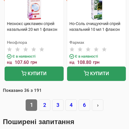
Неонокс цикламен спрей
Но-Соль очищуючий спрей
назальний 20 мл 1 флакон
назальний 10 мл 1 флакон
Неофлора
Фармак
Є в наявності
Є в наявності
107.60
грн
108.80
грн
від
від
КУПИТИ
КУПИТИ
Показано
36
з
191
1
2
3
4
6
›
Поширені запитання