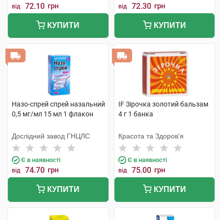
72.10
грн
72.30
грн
від
від
КУПИТИ
КУПИТИ
Назо-спрей спрей назальний
IF Зірочка золотий бальзам
0,5 мг/мл 15 мл 1 флакон
4 г 1 банка
Дослідний завод ГНЦЛС
Красота та Здоров'я
Є в наявності
Є в наявності
74.70
грн
75.00
грн
від
від
КУПИТИ
КУПИТИ