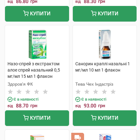
86.80
грн
88.30
грн
від
від
КУПИТИ
КУПИТИ
Назо-спрей з екстрактом
Санорин краплі назальні 1
алое спрей назальний 0,5
мг/мл 10 мл 1 флакон
мг/мл 15 мл 1 флакон
Здоров'я ФК
Тева Чех Індастріз
Є в наявності
Є в наявності
88.70
грн
93.00
грн
від
від
КУПИТИ
КУПИТИ