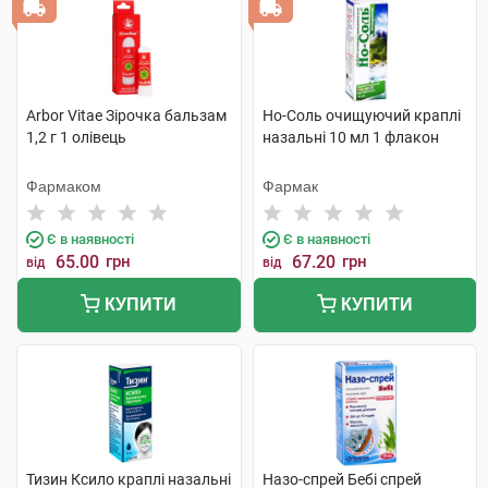
Arbor Vitae Зірочка бальзам
Но-Соль очищуючий краплі
1,2 г 1 олівець
назальні 10 мл 1 флакон
Фармаком
Фармак
Є в наявності
Є в наявності
65.00
грн
67.20
грн
від
від
КУПИТИ
КУПИТИ
Тизин Ксило краплі назальні
Назо-спрей Бебі спрей