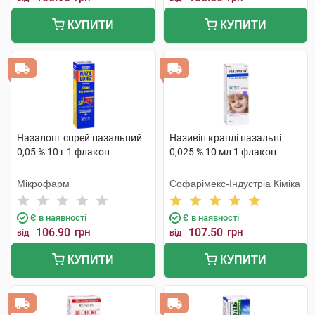
КУПИТИ
КУПИТИ
Назалонг спрей назальний
Називін краплі назальні
0,05 % 10 г 1 флакон
0,025 % 10 мл 1 флакон
Мікрофарм
Софарімекс-Індустріа Кіміка
Є в наявності
Є в наявності
106.90
грн
107.50
грн
від
від
КУПИТИ
КУПИТИ