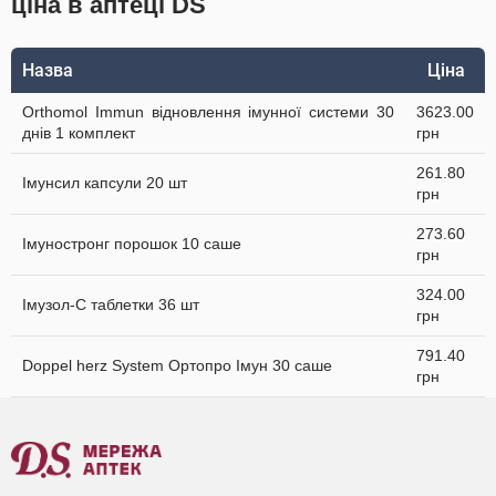
ціна в аптеці DS
Назва
Ціна
Orthomol Immun відновлення імунної системи 30
3623.00
днів 1 комплект
грн
261.80
Імунсил капсули 20 шт
грн
273.60
Імуностронг порошок 10 саше
грн
324.00
Імузол-С таблетки 36 шт
грн
791.40
Doppel herz System Ортопро Імун 30 саше
грн