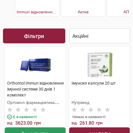
Immun відновлення імунної системи 30 днів
Актив
АП 1
Фільтри
Orthomol Immun відновлення
Імунсил капсули 20 шт
імунної системи 30 днів 1
комплект
Ортомол фармацевтика
Нутрімед
Вертрібс ГмбХ
Є в наявності
Немає в наявності
3623.00
грн
261.80
грн
від
від