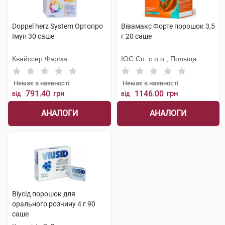
Doppel herz System Ортопро
Вівамакс Форте порошок 3,5
Імун 30 саше
г 20 саше
Квайссер Фарма
ІОС Сп. с о.о., Польща
Немає в наявності
Немає в наявності
791.40
грн
1146.00
грн
від
від
АНАЛОГИ
АНАЛОГИ
Віусід порошок для
орального розчину 4 г 90
саше