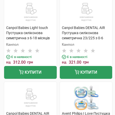
Canpol Babies Light touch
Canpol Babies DENTAL AIR
Пустушка силіконова
Пустушка силіконова
симетрична з 6-18 місяців
симетрична 23/225 з 0-6
22/668 Гуси 2 шт
місяців 2 шт
Канпол
Канпол
Є в наявності
Є в наявності
312.00
грн
321.00
грн
від
від
КУПИТИ
КУПИТИ
Canpol Babies DENTAL AIR
Avent Philips I Love Пустушка