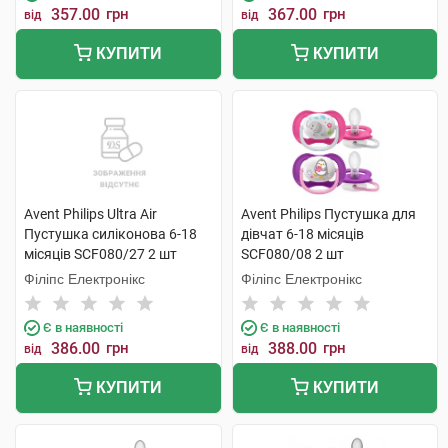
357.00
грн
367.00
грн
від
від
КУПИТИ
КУПИТИ
Avent Philips Ultra Air
Avent Philips Пустушка для
Пустушка силіконова 6-18
дівчат 6-18 місяців
місяців SCF080/27 2 шт
SCF080/08 2 шт
Філіпс Електронікс
Філіпс Електронікс
Є в наявності
Є в наявності
386.00
грн
388.00
грн
від
від
КУПИТИ
КУПИТИ