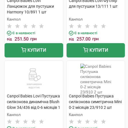
Canpol Babies Lovi
Canpol Babies Lovi Футляр
Ланцюжок для пустушки
для пустушки 13/111 1 шт
Harmony 10/891 1 шт
Канпол
Канпол
Є в наявності
Є в наявності
251.50
грн
257.00
грн
від
від
КУПИТИ
КУПИТИ
Canpol Babies Lovi Пустушка
Canpol Babies Пустушка
силіконова динамічна Blush
силіконова симетрична Mini
Glow 34/436 від 0-6 місяців 1
0-2 місяців 23/910 2 шт
шт
Канпол
Канпол