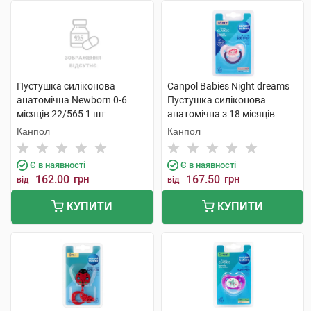
Пустушка силіконова
Canpol Babies Night dreams
анатомічна Newborn 0-6
Пустушка силіконова
місяців 22/565 1 шт
анатомічна з 18 місяців
22/502 1 шт
Канпол
Канпол
Є в наявності
Є в наявності
162.00
грн
167.50
грн
від
від
КУПИТИ
КУПИТИ