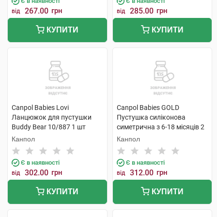
Є в наявності
Є в наявності
267.00
грн
285.00
грн
від
від
КУПИТИ
КУПИТИ
Canpol Babies Lovi
Canpol Babies GOLD
Ланцюжок для пустушки
Пустушка силіконова
Buddy Bear 10/887 1 шт
симетрична з 6-18 місяців 2
шт
Канпол
Канпол
Є в наявності
Є в наявності
302.00
грн
312.00
грн
від
від
КУПИТИ
КУПИТИ