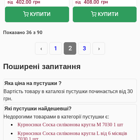
402.00
грн
408.00
грн
від
від
КУПИТИ
КУПИТИ
Показано
36
з
90
2
‹
1
3
›
Поширені запитання
Яка ціна на пустушки ?
Вартість товару в каталозі пустушки починається від 30
грн.
Які пустушки найдешевші?
Недорогими товарами в категорії пустушки є:
Курносики Соска силіконова кругла M 7030 1 шт
Курносики Соска силіконова кругла L від 6 місяців
7030 1 шт