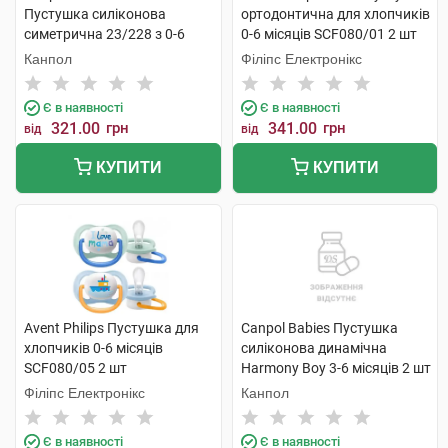
Пустушка силіконова
ортодонтична для хлопчиків
симетрична 23/228 з 0-6
0-6 місяців SCF080/01 2 шт
місяців 2 шт
Канпол
Філіпс Електронікс
Є в наявності
Є в наявності
321.00
грн
341.00
грн
від
від
КУПИТИ
КУПИТИ
Avent Philips Пустушка для
Canpol Babies Пустушка
хлопчиків 0-6 місяців
силіконова динамічна
SCF080/05 2 шт
Harmony Boy 3-6 місяців 2 шт
Філіпс Електронікс
Канпол
Є в наявності
Є в наявності