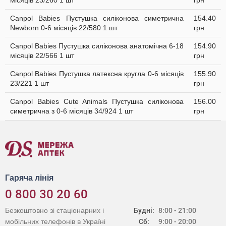
місяців 23/260 1 шт
грн
Canpol Babies Пустушка силіконова симетрична
154.40
Newborn 0-6 місяців 22/580 1 шт
грн
Canpol Babies Пустушка силіконова анатомічна 6-18
154.90
місяців 22/566 1 шт
грн
Canpol Babies Пустушка латексна кругла 0-6 місяців
155.90
23/221 1 шт
грн
Canpol Babies Cute Animals Пустушка силіконова
156.00
симетрична з 0-6 місяців 34/924 1 шт
грн
Гаряча лінія
0 800 30 20 60
Безкоштовно зі стаціонарних і
Будні:
8:00 - 21:00
мобільних телефонів в Україні
Сб:
9:00 - 20:00