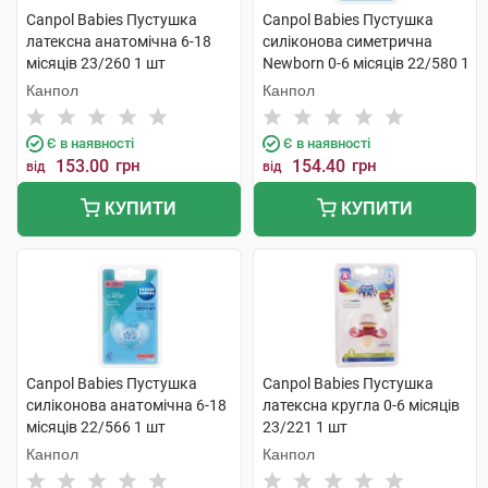
Canpol Babies Пустушка
Canpol Babies Пустушка
латексна анатомічна 6-18
силіконова симетрична
місяців 23/260 1 шт
Newborn 0-6 місяців 22/580 1
шт
Канпол
Канпол
Є в наявності
Є в наявності
153.00
грн
154.40
грн
від
від
КУПИТИ
КУПИТИ
Canpol Babies Пустушка
Canpol Babies Пустушка
силіконова анатомічна 6-18
латексна кругла 0-6 місяців
місяців 22/566 1 шт
23/221 1 шт
Канпол
Канпол