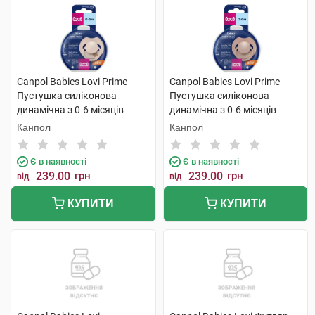
Canpol Babies Lovi Prime
Canpol Babies Lovi Prime
Пустушка силіконова
Пустушка силіконова
динамічна з 0-6 місяців
динамічна з 0-6 місяців
34/404 1 шт
34/405 1 шт
Канпол
Канпол
Є в наявності
Є в наявності
239.00
грн
239.00
грн
від
від
КУПИТИ
КУПИТИ