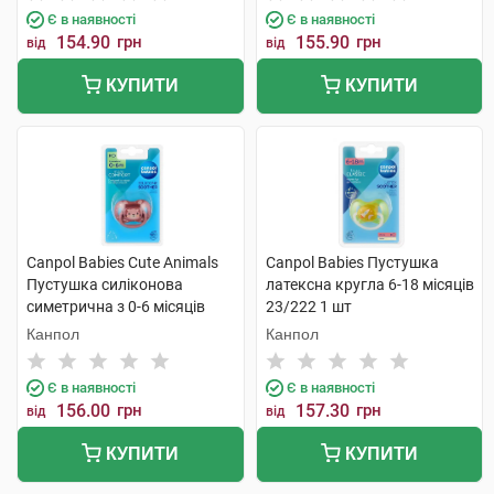
Є в наявності
Є в наявності
154.90
грн
155.90
грн
від
від
КУПИТИ
КУПИТИ
Canpol Babies Cute Animals
Canpol Babies Пустушка
Пустушка силіконова
латексна кругла 6-18 місяців
симетрична з 0-6 місяців
23/222 1 шт
34/924 1 шт
Канпол
Канпол
Є в наявності
Є в наявності
156.00
грн
157.30
грн
від
від
КУПИТИ
КУПИТИ