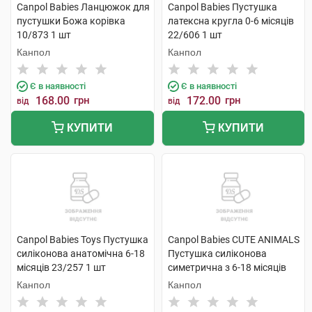
Canpol Babies Ланцюжок для
Canpol Babies Пустушка
пустушки Божа корівка
латексна кругла 0-6 місяців
10/873 1 шт
22/606 1 шт
Канпол
Канпол
Є в наявності
Є в наявності
168.00
грн
172.00
грн
від
від
КУПИТИ
КУПИТИ
Canpol Babies Toys Пустушка
Canpol Babies CUTE ANIMALS
силіконова анатомічна 6-18
Пустушка силіконова
місяців 23/257 1 шт
симетрична з 6-18 місяців
блакитна 1 шт
Канпол
Канпол