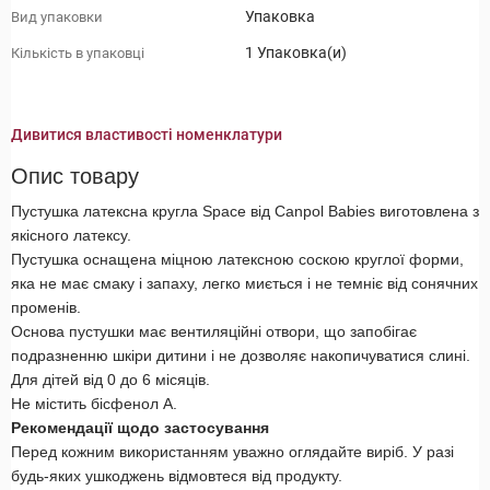
Упаковка
Вид упаковки
1 Упаковка(и)
Кількість в упаковці
Дивитися властивості номенклатури
Опис товару
Пустушка латексна кругла Space від Canpol Babies виготовлена ​​з
якісного латексу.
Пустушка оснащена міцною латексною соскою круглої форми,
яка не має смаку і запаху, легко миється і не темніє від сонячних
променів.
Основа пустушки має вентиляційні отвори, що запобігає
подразненню шкіри дитини і не дозволяє накопичуватися слині.
Для дітей від 0 до 6 місяців.
Не містить бісфенол А.
Рекомендації щодо застосування
Перед кожним використанням уважно оглядайте виріб. У разі
будь-яких ушкоджень відмовтеся від продукту.