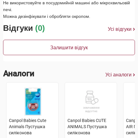
Не використовуйте в посудомийній машині або мікрохвильовій
печі.
Можна дезінфікувати і обробляти окропом.
Відгуки
(0)
Усі відгуки
Залишити відгук
Аналоги
Усі аналоги
Canpol Babies Cute
Canpol Babies CUTE
Canpo
Animals Пустушка
ANIMALS Пустушка
AIR П
силіконова
силіконова
силік