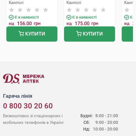
симетрична з 0-6
симетрична з 6-18
симет
Канпол
Канпол
Канп
місяців 34/924 1 шт
місяців блакитна 1 шт
6 міся
Є в наявності
Є в наявності
Є в
156.00
грн
175.00
грн
3
від
від
від
КУПИТИ
КУПИТИ
Гаряча лінія
0 800 30 20 60
Безкоштовно зі стаціонарних і
Будні:
8:00 - 21:00
мобільних телефонів в Україні
Сб:
9:00 - 20:00
Нд:
10:00 - 20:00