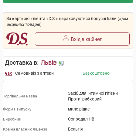
За карткою клієнта «D.S.» нараховуються бонусні бали (
крім
акційних товарів
)
Вхід в кабінет
Доставка в:
Львів
Самовивіз з аптеки
Безкоштовно
Засіб для інтимної гігієни
Торгівельна назва
Протигрибковий
мило рідке
Форма випуску
Сопродал НВ
Виробник
Бельгія
Країна власник ліцензії