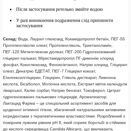
Після застосування ретельно змийте водою
У разі виникнення подразнення слід припинити
застосування
Склад:
Вода, Лаурил глюкозид, Кокамідопропіл бетаїн, ПЕГ-55
Пропіленгліколю олеат, Пропіленгліколь, Триетаноламін,
ПЕГ-120 Метилглюкози діолеат, ПЕГ-200 Гідрогенізований
гліцерил пальмат, Міристамідопропіл ПГ-димонію хлорид
фосфат, Кокоглюкозид, Феноксіетанол, Натрію хлорид, Гліцерил
олеат, Динатрію ЕДЕТАТ, ПЕГ-7 Гліцерил кокоат,
Етилгексилгліцерин, Гліцерин, Гліколь дистеарат, Лимонна
кислота, Бісаболол, Молочна кислота, Екстракт квіток календули
лікарської, Калію сорбат, Натрію бензоат, Токоферол, Цитрат
гідрогенізованих пальмових гліцеридів, Ароматизатор.
Лактацид Фарма – це спеціальний асортимент засобів для
щоденної інтимної гігієни, збагачений натуральними активними
інгредієнтами з терапевтичними властивостями. Розроблений з
помірним лужним рівнем рН 8, який сприяє боротьбі зі стійкими
до кислого середовища Candida Albiсans, що викликають