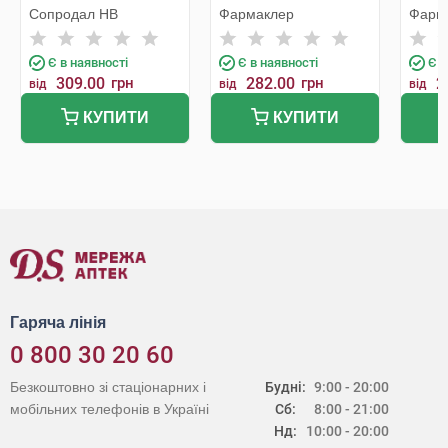
мл 1 флакон
флакон
Сопродал НВ
Фармаклер
Фарм
Є в наявності
Є в наявності
Є в
309.00
грн
282.00
грн
2
від
від
від
КУПИТИ
КУПИТИ
Гаряча лінія
0 800 30 20 60
Безкоштовно зі стаціонарних і
Будні:
9:00 - 20:00
мобільних телефонів в Україні
Сб:
8:00 - 21:00
Нд:
10:00 - 20:00