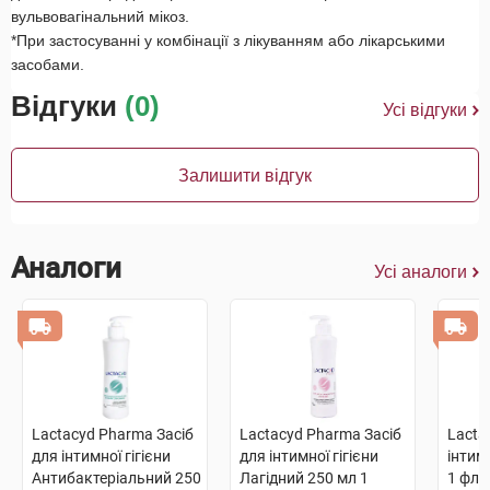
вульвовагінальний мікоз.
*При застосуванні у комбінації з лікуванням або лікарськими
засобами.
Відгуки
(0)
Усі відгуки
Залишити відгук
Аналоги
Усі аналоги
Lactacyd Pharma Засіб
Lactacyd Pharma Засіб
Lacta
для інтимної гігієни
для інтимної гігієни
інтимн
Антибактеріальний 250
Лагідний 250 мл 1
1 фла