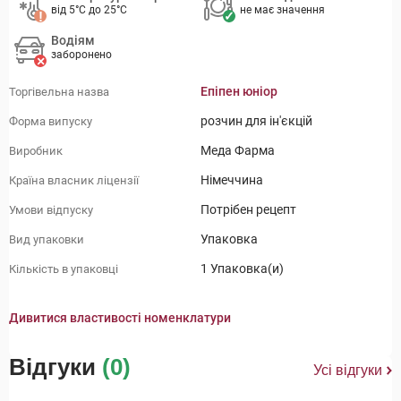
від 5°C до 25°C
не має значення
Водіям
заборонено
Епіпен юніор
Торгівельна назва
розчин для ін'єкцій
Форма випуску
Меда Фарма
Виробник
Німеччина
Країна власник ліцензії
Потрібен рецепт
Умови відпуску
Упаковка
Вид упаковки
1 Упаковка(и)
Кількість в упаковці
Дивитися властивості номенклатури
Відгуки
(0)
Усі відгуки