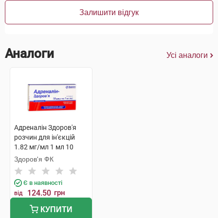
Залишити відгук
Аналоги
Усі аналоги
Адреналін Здоров'я
розчин для ін'єкцій
1.82 мг/мл 1 мл 10
ампул
Здоров'я ФК
Є в наявності
124.50
грн
від
КУПИТИ