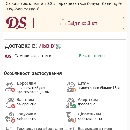
За карткою клієнта «D.S.» нараховуються бонусні бали (
крім
акційних товарів
)
Вхід в кабінет
Доставка в:
Львів
Самовивіз з аптеки
Безкоштовно
Особливості застосування
Дорослим
Дітям
призначений для
з масою тіла більше 15 кг
застосування дітям
Вагітним
Алергікам
заборонено
дозволено
Годуючим
Діабетикам
заборонено
з обережністю
Температура зберігання
Взаємодія з їжею