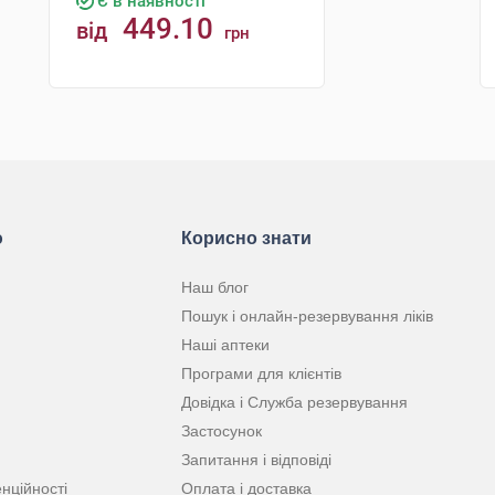
Є в наявності
449.10
від
грн
КУПИТИ
ю
Корисно знати
Наш блог
Пошук і онлайн-резервування ліків
Наші аптеки
Програми для клієнтів
Довідка і Служба резервування
Застосунок
Запитання і відповіді
нційності
Оплата і доставка