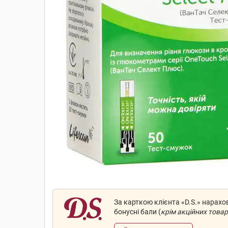
За карткою клієнта «D.S.» нарах
бонусні бали (
крім акційних товар