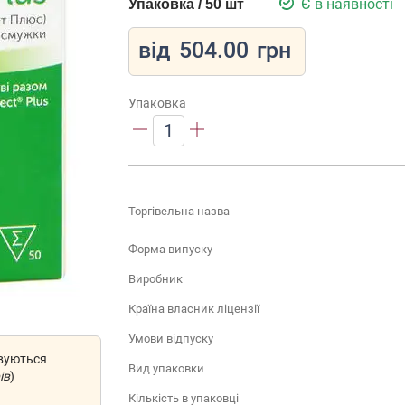
Є в наявності
Упаковка / 50 шт
від
504.00
грн
Упаковка
1
Торгівельна назва
Форма випуску
Виробник
Країна власник ліцензії
Умови відпуску
овуються
Вид упаковки
ів
)
Кількість в упаковці