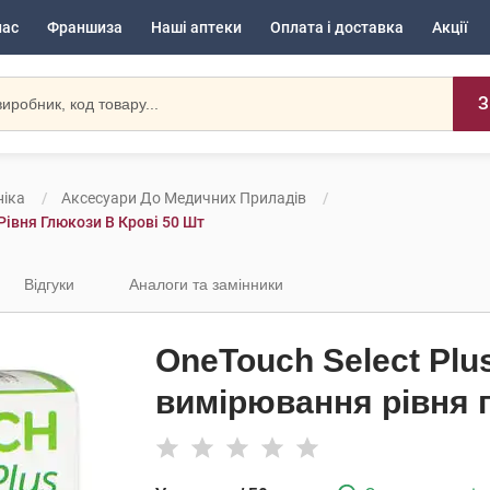
нас
Франшиза
Наші аптеки
Оплата і доставка
Акції
З
іка
Аксесуари До Медичних Приладів
івня Глюкози В Крові 50 Шт
Відгуки
Аналоги та замінники
OneTouch Select Plu
вимірювання рівня г