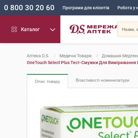
0 800 30 20 60
Програми для клієнтів
Робота у 
Каталог
Аптека D.S.
Медичні Товари
Домашня Медтехн
OneTouch Select Plus Тест-Смужки Для Вимірювання Р
Властивості номенклатури
Опис товару