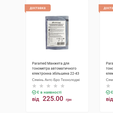
доставка
дост
Paramed Манжета для
Par
тонометра автоматичного
тон
електронна збільшена 22-43
елек
см 1 шт
1 ш
Сямінь Антс-Бро Технолоджі
Сям
Є в наявності
Є
225.00
від
від
грн