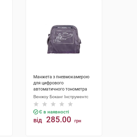
Манжета з пневмокамерою
для цифрового
автоматичного тонометра
стандартна 22-32 см 1 шт
Венжоу Боканг Інструментс
Є в наявності
285.00
від
грн