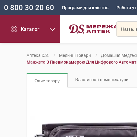
0 800 30 20 60
Програми для клієнтів
Робота у 
Каталог
Аптека D.S.
Медичні Товари
Домашня Медтехн
Манжета З Пневмокамерою Для Цифрового Автомати
Властивості номенклатури
Опис товару