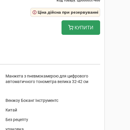
код товару: ЦБ000037466
Ціна дійсна при резервуванні
КУПИТИ
Манжета з пневмокамерою для цифрового
автоматичного тонометра велика 32-42 см
Венжоу Боканг Інструментс
Китай
Без рецепту
упаковка