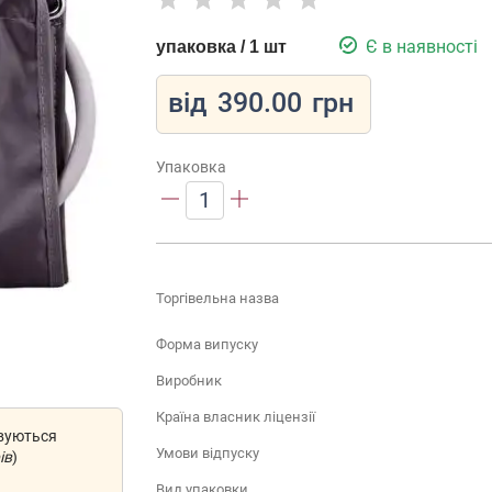
Є в наявності
упаковка / 1 шт
від
390.00
грн
Упаковка
1
Торгівельна назва
Форма випуску
Виробник
Країна власник ліцензії
овуються
Умови відпуску
ів
)
Вид упаковки