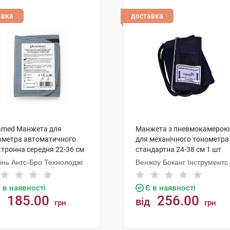
авка
доставка
amed Манжета для
Манжета з пневмокамерою
ометра автоматичного
для механічного тонометра
тронна середня 22-36 см
стандартна 24-38 см 1 шт
т
інь Антс-Бро Технолоджі
Венжоу Боканг Інструментс
 в наявності
Є в наявності
185.00
256.00
від
грн
грн