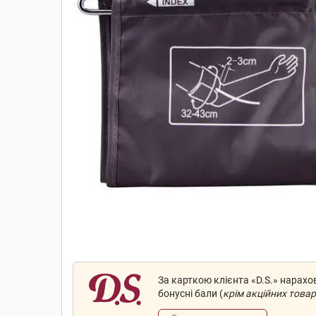
За карткою клієнта «D.S.» нарах
бонусні бали (
крім акційних товар