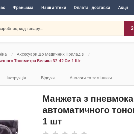
нас
Франшиза
Наші аптеки
Оплата і доставка
Акції
З
іка
Аксесуари До Медичних Приладів
чного Тонометра Велика 32-42 См 1 Шт
Інструкція
Відгуки
Аналоги та замінники
Манжета з пневмок
автоматичного тоно
1 шт