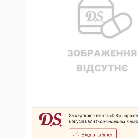
За карткою клієнта «D.S.» нарах
бонусні бали (
крім акційних товар
Вхід в кабінет