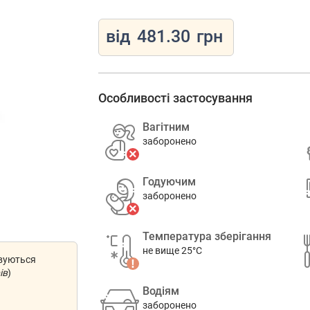
від
481.30
грн
Особливості застосування
Вагітним
заборонено
Годуючим
заборонено
Температура зберігання
не вище 25°C
овуються
ів
)
Водіям
заборонено