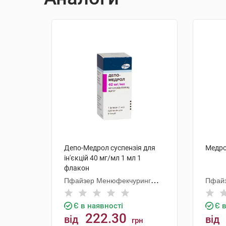
Депо-Медрол суспензія для
Медро
ін'єкцій 40 мг/мл 1 мл 1
флакон
Пфайзер Менюфекчуринг
Пфайз
Бельгія
Є в наявності
Є 
222.30
від
від
грн