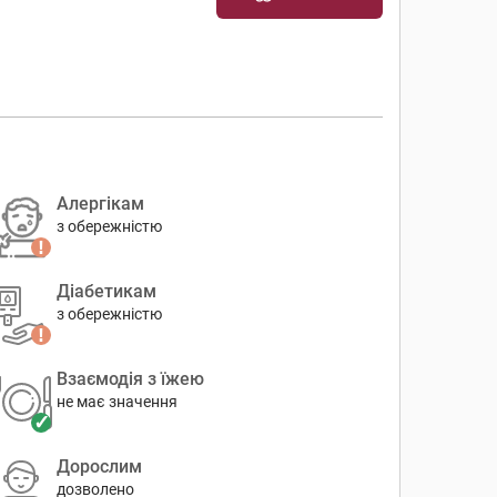
Алергікам
з обережністю
Діабетикам
з обережністю
Взаємодія з їжею
не має значення
Дорослим
дозволено