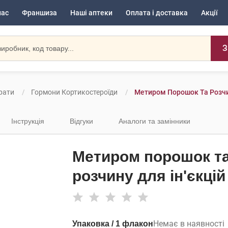
нас
Франшиза
Наші аптеки
Оплата і доставка
Акції
З
рати
Гормони Кортикостероїди
Метиром Порошок Та Розчин
Інструкція
Відгуки
Аналоги та замінники
Метиром порошок та
розчину для ін'єкцій
Немає в наявності
Упаковка / 1 флакон