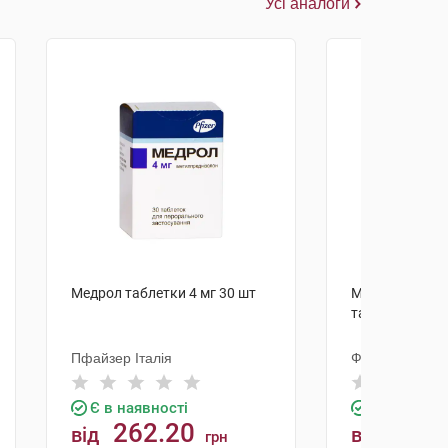
Усі аналоги
Медрол таблетки 4 мг 30 шт
Метилпредніз
таблетки 4 мг 
Пфайзер Італія
Фарма Старт
Є в наявності
Є в наявно
262.20
206.
від
від
грн