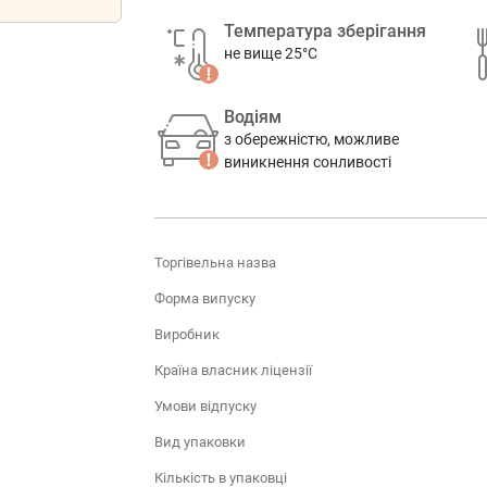
Температура зберігання
не вище 25°C
Водіям
з обережністю, можливе
виникнення сонливості
Торгівельна назва
Форма випуску
Виробник
Країна власник ліцензії
Умови відпуску
Вид упаковки
Кількість в упаковці