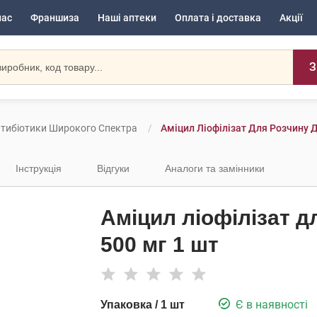
нас
Франшиза
Наші аптеки
Оплата і доставка
Акції
З
тибіотики Широкого Спектра
Аміцил Ліофілізат Для Розчину Д
Інструкція
Відгуки
Аналоги та замінники
Аміцил ліофілізат дл
500 мг 1 шт
Є в наявності
Упаковка / 1 шт