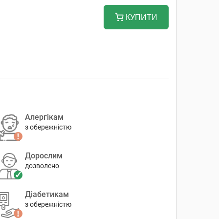
КУПИТИ
Алергікам
з обережністю
Дорослим
дозволено
Діабетикам
з обережністю