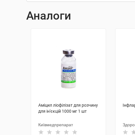
Аналоги
Аміцил ліофілізат для розчину
Інфлар
для ін'єкцій 1000 мг 1 шт
Київмедпрепарат
Здоро