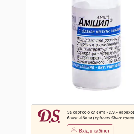
За карткою клієнта «D.S.» нарах
бонусні бали (
крім акційних товар
Вхід в кабінет