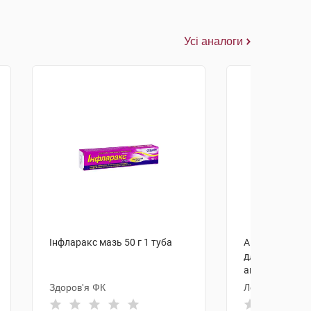
Усі аналоги
Інфларакс мазь 50 г 1 туба
Амікацину сул
для ін'єкцій 2
ампула
Здоров'я ФК
Лекхім-Харків