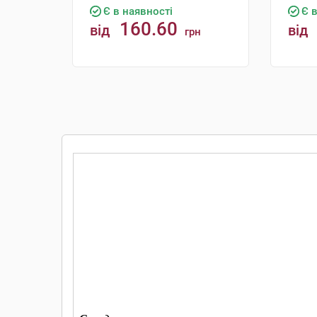
Є в наявності
Є 
160.60
від
від
грн
КУПИТИ