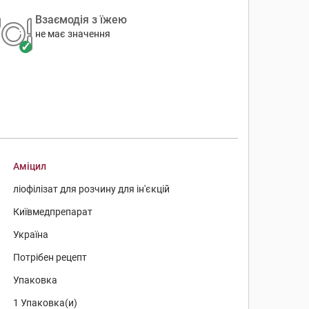
Взаємодія з їжею
не має значення
Аміцил
ліофілізат для розчину для ін'єкцій
Київмедпрепарат
Україна
Потрібен рецепт
Упаковка
1 Упаковка(и)