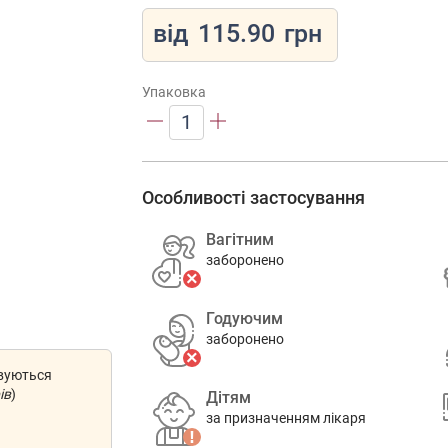
від
115.90
грн
Упаковка
1
Особливості застосування
Вагітним
заборонено
Годуючим
заборонено
овуються
ів
)
Дітям
за призначенням лікаря