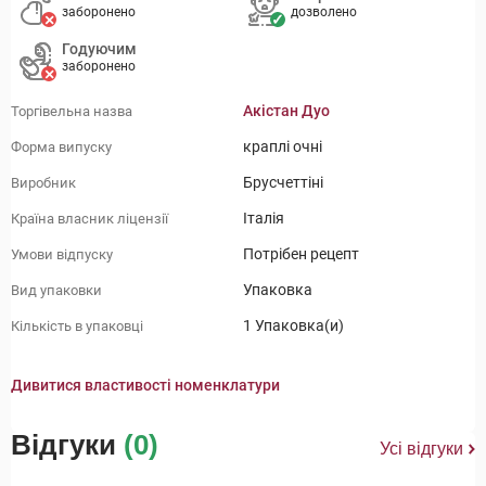
заборонено
дозволено
Годуючим
заборонено
Акістан Дуо
Торгівельна назва
краплі очні
Форма випуску
Брусчеттіні
Виробник
Італія
Країна власник ліцензії
Потрібен рецепт
Умови відпуску
Упаковка
Вид упаковки
1 Упаковка(и)
Кількість в упаковці
Дивитися властивості номенклатури
Відгуки
(0)
Усі відгуки