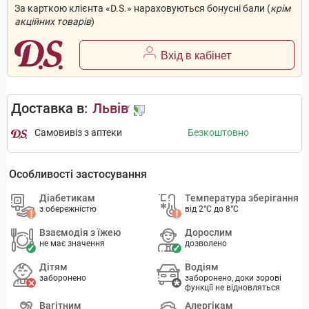
За карткою клієнта «D.S.» нараховуються бонусні бали (
крім
акційних товарів
)
Вхід в кабінет
Доставка в:
Львів
Самовивіз з аптеки
Безкоштовно
Особливості застосування
Діабетикам
Температура зберігання
з обережністю
від 2°C до 8°C
Взаємодія з їжею
Дорослим
не має значення
дозволено
Дітям
Водіям
заборонено
заборонено, доки зорові
функції не відновляться
Вагітним
Алергікам