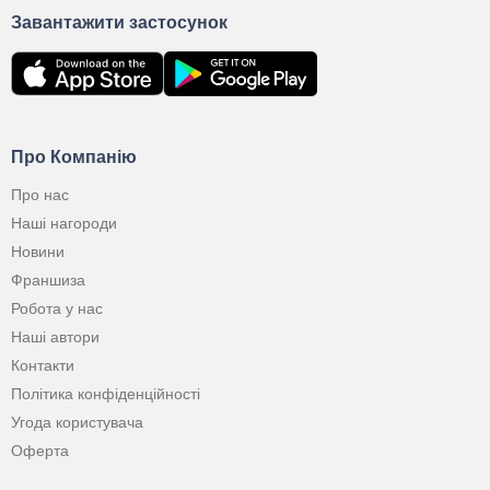
Завантажити застосунок
Про Компанію
Про нас
Наші нагороди
Новини
Франшиза
Робота у нас
Наші автори
Контакти
Політика конфіденційності
Угода користувача
Оферта