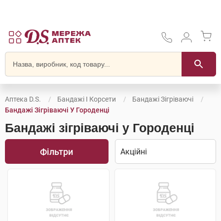
Аптека D.S.
Бандажі І Корсети
Бандажі Зігріваючі
Бандажі Зігріваючі У Городенці
Бандажі зігріваючі у Городенці
Фільтри