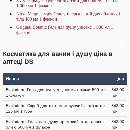
SVR Topialyse Гель очищуючий для обличчя та тіла
1 000 мл 1 флакон
Nuxe Медова мрія Гель універсальний для обличчя і
тіла 400 мл 1 флакон
Original Botanic Гель для душу унісекс 1 000 мл 1
флакон
Косметика для ванни і душу ціна в
аптеці DS
Назва
Ціна
Evoluderm Гель для душу з цінними оліями 500 мл
343.00
1 флакон
грн
Evoluderm Скраб для ніг пом'якшуючий з олією ши
343.00
125 мл 1 туба
грн
Evoluderm Гель для душу кремовий з аргановою
343.00
олією 500 мл 1 флакон
грн