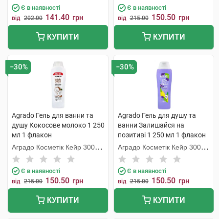
Є в наявності
Є в наявності
141.40
150.50
грн
грн
від
202.00
від
215.00
КУПИТИ
КУПИТИ
−30%
−30%
Agrado Гель для ванни та
Agrado Гель для душу та
душу Кокосове молоко 1 250
ванни Залишайся на
мл 1 флакон
позитиві 1 250 мл 1 флакон
Аградо Косметік Кейр 3000
Аградо Косметік Кейр 3000
С.Л.У.
С.Л.У.
Є в наявності
Є в наявності
150.50
150.50
грн
грн
від
215.00
від
215.00
КУПИТИ
КУПИТИ