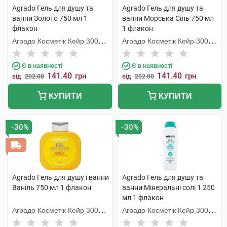
Agrado Гель для душу та
Agrado Гель для душу та
ванни Золото 750 мл 1
ванни Морська Сіль 750 мл
флакон
1 флакон
Аградо Косметік Кейр 3000
Аградо Косметік Кейр 3000
С.Л.У.
С.Л.У.
Є в наявності
Є в наявності
141.40
141.40
грн
грн
від
202.00
від
202.00
КУПИТИ
КУПИТИ
−30%
−30%
Agrado Гель для душу і ванни
Agrado Гель для душу та
Ваніль 750 мл 1 флакон
ванни Мінеральні солі 1 250
мл 1 флакон
Аградо Косметік Кейр 3000
Аградо Косметік Кейр 3000
С.Л.У.
С.Л.У.