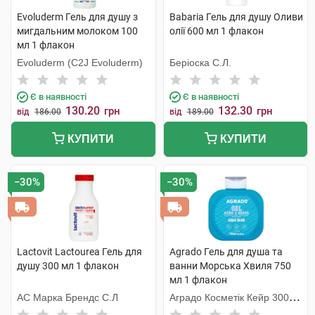
Evoluderm Гель для душу з
Babaria Гель для душу Оливи
мигдальним молоком 100
олії 600 мл 1 флакон
мл 1 флакон
Evoluderm (C2J Evoluderm)
Беріоска С.Л.
Є в наявності
Є в наявності
130.20
132.30
грн
грн
від
186.00
від
189.00
КУПИТИ
КУПИТИ
−30%
−30%
Lactovit Lactourea Гель для
Agrado Гель для душа та
душу 300 мл 1 флакон
ванни Морська Хвиля 750
мл 1 флакон
АС Марка Брендс С.Л
Аградо Косметік Кейр 3000
С.Л.У.