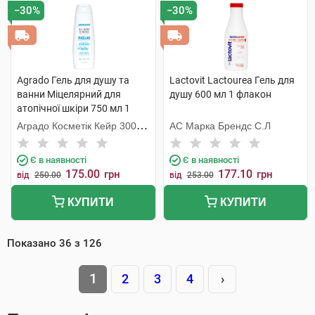
−30%
−30%
Agrado Гель для душу та
Lactovit Lactourea Гель для
ванни Міцелярний для
душу 600 мл 1 флакон
атопічної шкіри 750 мл 1
флакон
Аградо Косметік Кейр 3000
АС Марка Брендс С.Л
С.Л.У.
Є в наявності
Є в наявності
175.00
177.10
грн
грн
від
250.00
від
253.00
КУПИТИ
КУПИТИ
Показано
36
з
126
1
2
3
4
›