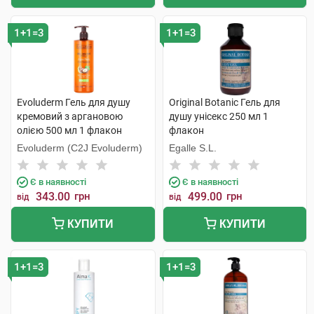
1+1=3
1+1=3
Evoluderm Гель для душу
Original Botanic Гель для
кремовий з аргановою
душу унісекс 250 мл 1
олією 500 мл 1 флакон
флакон
Evoluderm (C2J Evoluderm)
Egalle S.L.
Є в наявності
Є в наявності
343.00
грн
499.00
грн
від
від
КУПИТИ
КУПИТИ
1+1=3
1+1=3