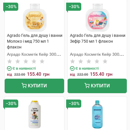
−30%
−30%
Agrado Гель для душу і ванни
Agrado Гель для душу і ванни
Молоко і мед 750 мл 1
Зефір 750 мл 1 флакон
флакон
Аградо Косметік Кейр 3000
Аградо Косметік Кейр 3000
С.Л.У.
С.Л.У.
Є в наявності
Є в наявності
155.40
155.40
грн
грн
від
222.00
від
222.00
КУПИТИ
КУПИТИ
−30%
−30%