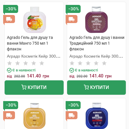
−30%
−30%
Agrado Гель для душу та
Agrado Гель для душу і ванни
ванни Манго 750 мл 1
Традиційний 750 мл 1
флакон
флакон
Аградо Косметік Кейр 3000
Аградо Косметік Кейр 3000
С.Л.У.
С.Л.У.
Є в наявності
Є в наявності
141.40
141.40
грн
грн
від
202.00
від
202.00
КУПИТИ
КУПИТИ
−30%
−30%