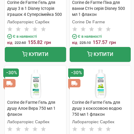
Corine de Farme Гель для
Corine de Farme Піна для
душу 3 в 1 Disney Історія
ванни Стіч серія Disney 500
іграшок 4 Суперсімейка 500
мл 1 флакон
мл 1 флакон
Лабораторіес Сарбек
Corine De Farme
Є в наявності
Є в наявності
155.82
157.57
грн
грн
від
222.60
від
225.10
КУПИТИ
КУПИТИ
−30%
−30%
Corine de Farme Гель для
Corine de Farme Гель для
душу Алое Вера 750 мл 1
душу з кокосовою водою
флакон
750 мл 1 флакон
Лабораторіес Сарбек
Лабораторіес Сарбек