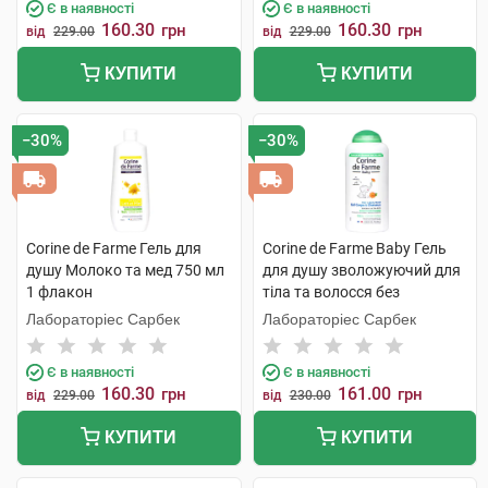
Є в наявності
Є в наявності
160.30
160.30
грн
грн
від
229.00
від
229.00
КУПИТИ
КУПИТИ
−30%
−30%
Corine de Farme Гель для
Corine de Farme Baby Гель
душу Молоко та мед 750 мл
для душу зволожуючий для
1 флакон
тіла та волосся без
сульфатів 250 мл 1 флакон
Лабораторіес Сарбек
Лабораторіес Сарбек
Є в наявності
Є в наявності
160.30
161.00
грн
грн
від
229.00
від
230.00
КУПИТИ
КУПИТИ