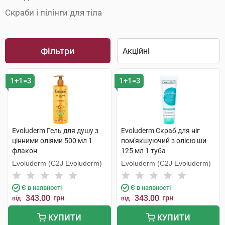
Скраби і пілінги для тіла
Фільтри
1+1=3
1+1=3
Evoluderm Гель для душу з
Evoluderm Скраб для ніг
цінними оліями 500 мл 1
пом'якшуючий з олією ши
флакон
125 мл 1 туба
Evoluderm (C2J Evoluderm)
Evoluderm (C2J Evoluderm)
Є в наявності
Є в наявності
343.00
грн
343.00
грн
від
від
КУПИТИ
КУПИТИ