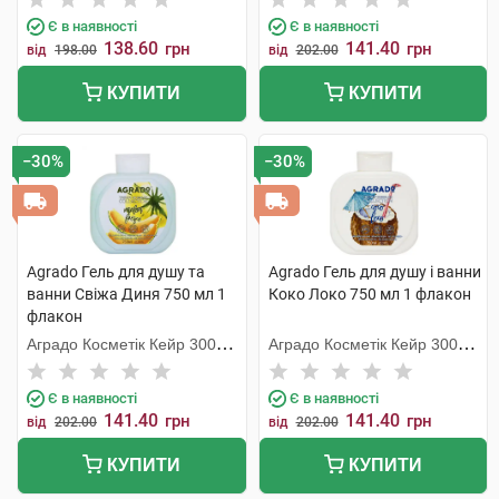
Є в наявності
Є в наявності
138.60
141.40
грн
грн
від
198.00
від
202.00
КУПИТИ
КУПИТИ
−30%
−30%
Agrado Гель для душу та
Agrado Гель для душу і ванни
ванни Свіжа Диня 750 мл 1
Коко Локо 750 мл 1 флакон
флакон
Аградо Косметік Кейр 3000
Аградо Косметік Кейр 3000
С.Л.У.
С.Л.У.
Є в наявності
Є в наявності
141.40
141.40
грн
грн
від
202.00
від
202.00
КУПИТИ
КУПИТИ