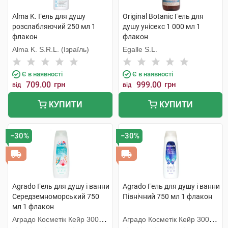
Alma K. Гель для душу
Original Botanic Гель для
розслабляючий 250 мл 1
душу унісекс 1 000 мл 1
флакон
флакон
Alma K. S.R.L. (Ізраїль)
Egalle S.L.
Є в наявності
Є в наявності
709.00
грн
999.00
грн
від
від
КУПИТИ
КУПИТИ
−30%
−30%
Agrado Гель для душу і ванни
Agrado Гель для душу і ванни
Середземноморський 750
Північний 750 мл 1 флакон
мл 1 флакон
Аградо Косметік Кейр 3000
Аградо Косметік Кейр 3000