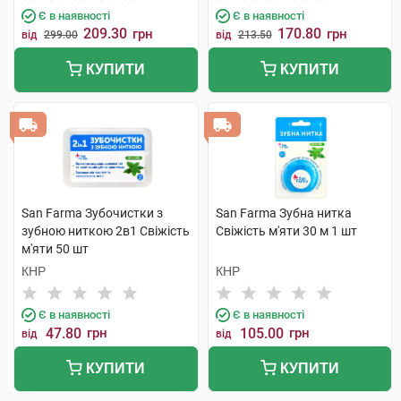
Є в наявності
Є в наявності
209.30
170.80
грн
грн
від
299.00
від
213.50
КУПИТИ
КУПИТИ
San Farma Зубочистки з
San Farma Зубна нитка
зубною ниткою 2в1 Свіжість
Свіжість м'яти 30 м 1 шт
м'яти 50 шт
КНР
КНР
Є в наявності
Є в наявності
47.80
грн
105.00
грн
від
від
КУПИТИ
КУПИТИ