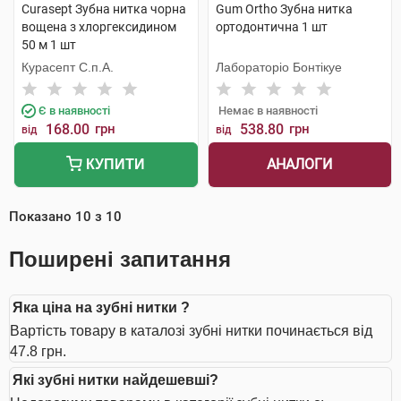
Curasept Зубна нитка чорна
Gum Ortho Зубна нитка
вощена з хлоргексидином
ортодонтична 1 шт
50 м 1 шт
Курасепт С.п.А.
Лабораторіо Бонтікуе
Є в наявності
Немає в наявності
168.00
грн
538.80
грн
від
від
АНАЛОГИ
КУПИТИ
Показано
10
з
10
Поширені запитання
Яка ціна на зубні нитки ?
Вартість товару в каталозі зубні нитки починається від
47.8 грн.
Які зубні нитки найдешевші?