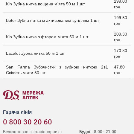
299.00
Kin Зубна нитка вощена м'ята 50 м 1 шт
грн
199.50
Beter Зубна нитка із активованим вугіллям 1 шт
грн
209.30
Kin Зубна нитка з фтором м'ята 50 м 1 шт
грн
170.80
Lacalut Зубна нитка 50 м 1 шт
грн
San Farma Зубочистки з зубною ниткою 2в1
47.80
Свіжість м'яти 50 шт
грн
Гаряча лінія
0 800 30 20 60
Безкоштовно зі стаціонарних і
Будні:
8:00 - 21:00