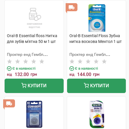
Oral-B Essential floss Нитка
Oral-B Essential Floss Зубна
для зубів м'ятна 50 м 1 шт
нитка воскова Ментол 1 шт
Проктер енд Гембл
Проктер енд Гембл
Меньюфекчурінг
Меньюфекчурінг
Є в наявності
Є в наявності
132.00
грн
144.00
грн
від
від
КУПИТИ
КУПИТИ