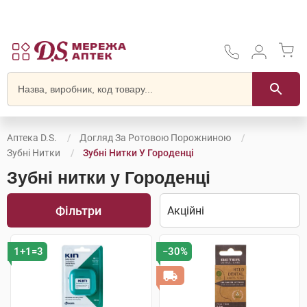
Аптека D.S.
Догляд За Ротовою Порожниною
Зубні Нитки
Зубні Нитки У Городенці
Зубні нитки у Городенці
Фільтри
1+1=3
−30%