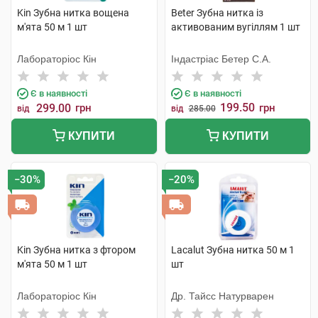
Kin Зубна нитка вощена
Beter Зубна нитка із
м'ята 50 м 1 шт
активованим вугіллям 1 шт
Лабораторіос Кін
Індастріас Бетер С.А.
Є в наявності
Є в наявності
199.50
299.00
грн
грн
від
від
285.00
КУПИТИ
КУПИТИ
−30%
−20%
Kin Зубна нитка з фтором
Lacalut Зубна нитка 50 м 1
м'ята 50 м 1 шт
шт
Лабораторіос Кін
Др. Тайсс Натурварен