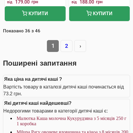
179.00
грн
188.00
грн
від
від
КУПИТИ
КУПИТИ
Показано
36
з
46
1
2
›
Поширені запитання
Яка ціна на дитячі каші ?
Вартість товару в каталозі дитячі каші починається від
73.2 грн.
Які дитячі каші найдешевші?
Недорогими товарами в категорії дитячі каші є:
Малютка Каша молочна Кукурудзяна з 5 місяців 250 г
1 коробка
Milupa Рагу овочеве яловичина та кіноа з 8 місяців 200