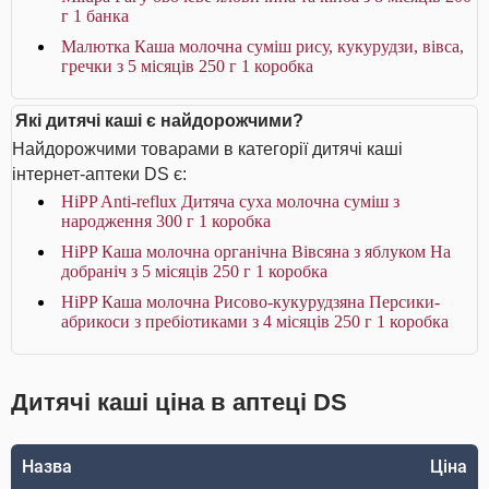
г 1 банка
Малютка Каша молочна суміш рису, кукурудзи, вівса,
гречки з 5 місяців 250 г 1 коробка
Які дитячі каші є найдорожчими?
Найдорожчими товарами в категорії дитячі каші
інтернет-аптеки DS є:
HiPP Anti-reflux Дитяча суха молочна суміш з
народження 300 г 1 коробка
HiPP Каша молочна органічна Вівсяна з яблуком На
добраніч з 5 місяців 250 г 1 коробка
HiPP Каша молочна Рисово-кукурудзяна Персики-
абрикоси з пребіотиками з 4 місяців 250 г 1 коробка
Дитячі каші ціна в аптеці DS
Назва
Ціна