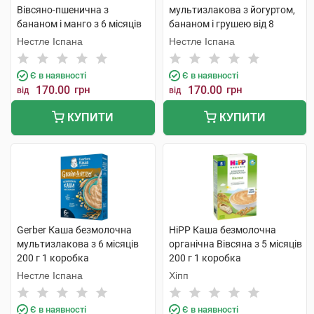
Вівсяно-пшенична з
мультизлакова з йогуртом,
бананом і манго з 6 місяців
бананом і грушею від 8
240 г 1 коробка
місяців 240 г 1 коробка
Нестле Іспана
Нестле Іспана
Є в наявності
Є в наявності
170.00
грн
170.00
грн
від
від
КУПИТИ
КУПИТИ
Gerber Каша безмолочна
HiPP Каша безмолочна
мультизлакова з 6 місяців
органічна Вівсяна з 5 місяців
200 г 1 коробка
200 г 1 коробка
Нестле Іспана
Хіпп
Є в наявності
Є в наявності