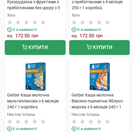
Кукурудзяна з фруктами з
з пребіотиками з 4 місяців
пребіотиками без цукру з 5
250 г 1 коробка
місяців 250 г 1 коробка
Хіпп
Хіпп
Є в наявності
Є в наявності
172.50
грн
172.50
грн
від
від
КУПИТИ
КУПИТИ
Gerber Каша молочна
Gerber Каша молочна
мультизлакова з 6 місяців
Вівсяно-пшенична Яблуко-
240 г 1 коробка
морква з 6 місяців 240 г 1
коробка
Нестле Іспана
Нестле Іспана
Є в наявності
Є в наявності