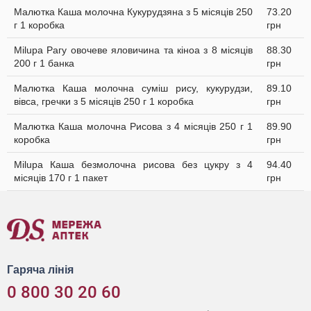
Малютка Каша молочна Кукурудзяна з 5 місяців 250
73.20
г 1 коробка
грн
Milupa Рагу овочеве яловичина та кіноа з 8 місяців
88.30
200 г 1 банка
грн
Малютка Каша молочна суміш рису, кукурудзи,
89.10
вівса, гречки з 5 місяців 250 г 1 коробка
грн
Малютка Каша молочна Рисова з 4 місяців 250 г 1
89.90
коробка
грн
Milupa Каша безмолочна рисова без цукру з 4
94.40
місяців 170 г 1 пакет
грн
Гаряча лінія
0 800 30 20 60