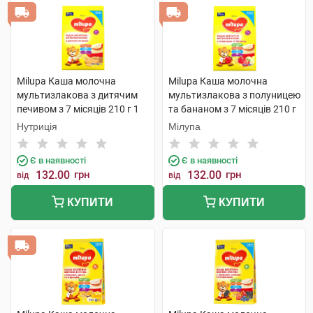
Milupa Каша молочна
Milupa Каша молочна
мультизлакова з дитячим
мультизлакова з полуницею
печивом з 7 місяців 210 г 1
та бананом з 7 місяців 210 г
пакет
1 пакет
Нутриція
Мілупа
Є в наявності
Є в наявності
132.00
грн
132.00
грн
від
від
КУПИТИ
КУПИТИ