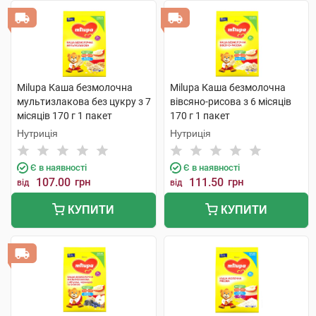
Milupa Каша безмолочна
Milupa Каша безмолочна
мультизлакова без цукру з 7
вівсяно-рисова з 6 місяців
місяців 170 г 1 пакет
170 г 1 пакет
Нутриція
Нутриція
Є в наявності
Є в наявності
107.00
грн
111.50
грн
від
від
КУПИТИ
КУПИТИ