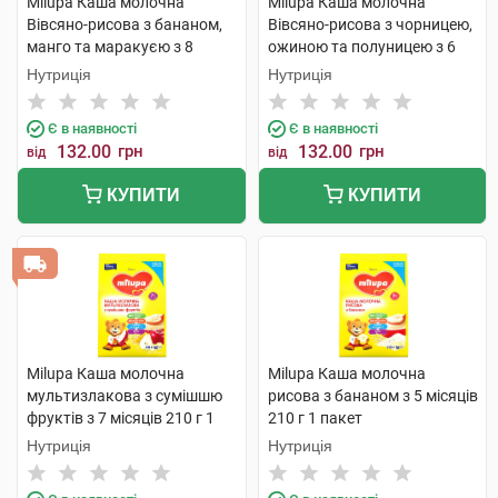
Milupa Каша молочна
Milupa Каша молочна
Вівсяно-рисова з бананом,
Вівсяно-рисова з чорницею,
манго та маракуєю з 8
ожиною та полуницею з 6
місяців 210 г 1 пакет
місяців 210 г 1 пакет
Нутриція
Нутриція
Є в наявності
Є в наявності
132.00
грн
132.00
грн
від
від
КУПИТИ
КУПИТИ
Milupa Каша молочна
Milupa Каша молочна
мультизлакова з сумішшю
рисова з бананом з 5 місяців
фруктів з 7 місяців 210 г 1
210 г 1 пакет
пакет
Нутриція
Нутриція