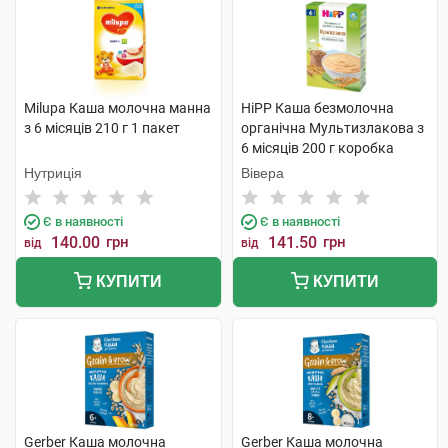
Milupa Каша молочна манна
HiPP Каша безмолочна
з 6 місяців 210 г 1 пакет
органічна Мультизлакова з
6 місяців 200 г коробка
Нутриція
Вівера
Є в наявності
Є в наявності
140.00
грн
141.50
грн
від
від
КУПИТИ
КУПИТИ
Gerber Каша молочна
Gerber Каша молочна