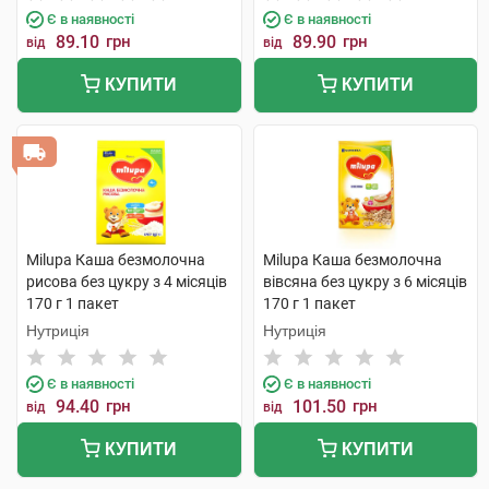
Є в наявності
Є в наявності
89.10
грн
89.90
грн
від
від
КУПИТИ
КУПИТИ
Milupa Каша безмолочна
Milupa Каша безмолочна
рисова без цукру з 4 місяців
вівсяна без цукру з 6 місяців
170 г 1 пакет
170 г 1 пакет
Нутриція
Нутриція
Є в наявності
Є в наявності
94.40
грн
101.50
грн
від
від
КУПИТИ
КУПИТИ