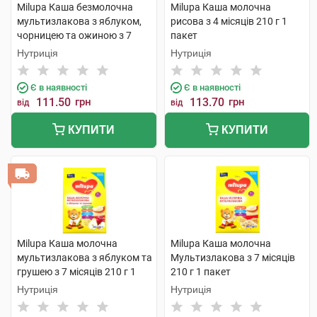
Milupa Каша безмолочна
Milupa Каша молочна
мультизлакова з яблуком,
рисова з 4 місяців 210 г 1
чорницею та ожиною з 7
пакет
місяців 170 г 1 пакет
Нутриція
Нутриція
Є в наявності
Є в наявності
111.50
грн
113.70
грн
від
від
КУПИТИ
КУПИТИ
Milupa Каша молочна
Milupa Каша молочна
мультизлакова з яблуком та
Мультизлакова з 7 місяців
грушею з 7 місяців 210 г 1
210 г 1 пакет
пакет
Нутриція
Нутриція