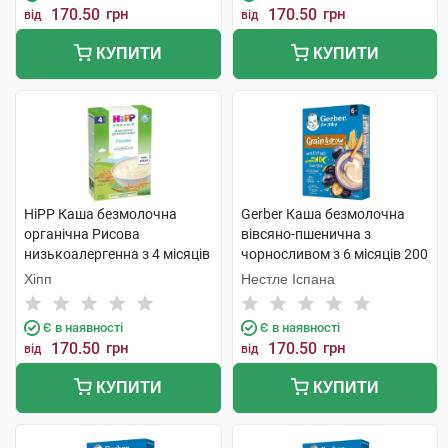
170.50
грн
170.50
грн
від
від
КУПИТИ
КУПИТИ
HiPP Каша безмолочна
Gerber Каша безмолочна
органічна Рисова
вівсяно-пшенична з
низькоалергенна з 4 місяців
чорносливом з 6 місяців 200
200 г 1 коробка
г 1 коробка
Хіпп
Нестле Іспана
Є в наявності
Є в наявності
170.50
грн
170.50
грн
від
від
КУПИТИ
КУПИТИ