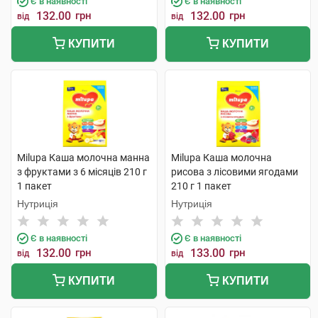
Є в наявності
Є в наявності
132.00
грн
132.00
грн
від
від
КУПИТИ
КУПИТИ
Milupa Каша молочна манна
Milupa Каша молочна
з фруктами з 6 місяців 210 г
рисова з лісовими ягодами
1 пакет
210 г 1 пакет
Нутриція
Нутриція
Є в наявності
Є в наявності
132.00
грн
133.00
грн
від
від
КУПИТИ
КУПИТИ