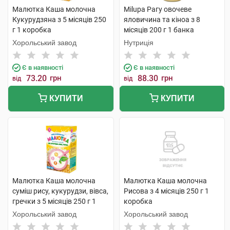
Малютка Каша молочна
Milupa Рагу овочеве
Кукурудзяна з 5 місяців 250
яловичина та кіноа з 8
г 1 коробка
місяців 200 г 1 банка
Хорольський завод
Нутриція
Є в наявності
Є в наявності
73.20
грн
88.30
грн
від
від
КУПИТИ
КУПИТИ
Малютка Каша молочна
Малютка Каша молочна
суміш рису, кукурудзи, вівса,
Рисова з 4 місяців 250 г 1
гречки з 5 місяців 250 г 1
коробка
коробка
Хорольський завод
Хорольський завод