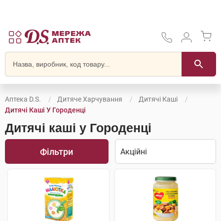
Аптека D.S.
Дитяче Харчування
Дитячі Каші
Дитячі Каші У Городенці
Дитячі каші у Городенці
Фільтри