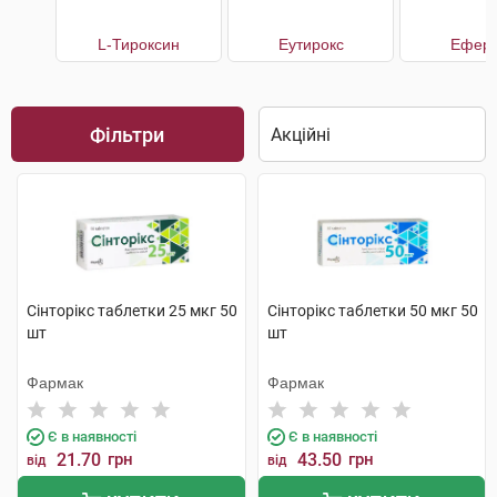
L-Тироксин
Еутирокс
Еферо
Фільтри
Сінторікс таблетки 25 мкг 50
Сінторікс таблетки 50 мкг 50
шт
шт
Фармак
Фармак
Є в наявності
Є в наявності
21.70
грн
43.50
грн
від
від