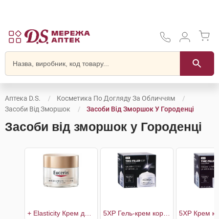
Аптека D.S.
Косметика По Догляду За Обличчям
Засоби Від Зморшок
Засоби Від Зморшок У Городенці
Засоби від зморшок у Городенці
+ Elasticity Крем денний проти зморшок SPF30
5XP Гель-крем корегуючий проти зморшок