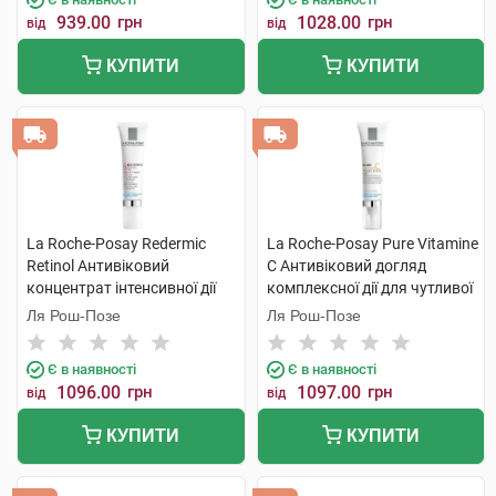
939.00
грн
1028.00
грн
від
від
КУПИТИ
КУПИТИ
La Roche-Posay Redermic
La Roche-Posay Pure Vitamine
Retinol Антивіковий
C Антивіковий догляд
концентрат інтенсивної дії
комплексної дії для чутливої
для контуру очей 15 мл 1
шкіри контуру очей 15 мл 1
Ля Рош-Позе
Ля Рош-Позе
туба
туба
Є в наявності
Є в наявності
1096.00
грн
1097.00
грн
від
від
КУПИТИ
КУПИТИ