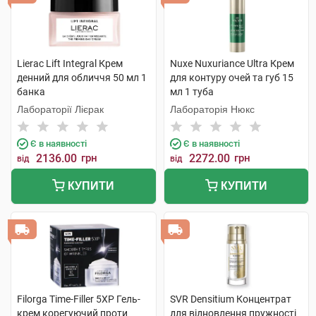
Lierac Lift Integral Крем
Nuxe Nuxuriance Ultra Крем
денний для обличчя 50 мл 1
для контуру очей та губ 15
банка
мл 1 туба
Лабораторії Лієрак
Лабораторія Нюкс
Є в наявності
Є в наявності
2136.00
грн
2272.00
грн
від
від
КУПИТИ
КУПИТИ
Filorga Time-Filler 5XP Гель-
SVR Densitium Концентрат
крем корегуючий проти
для відновлення пружності