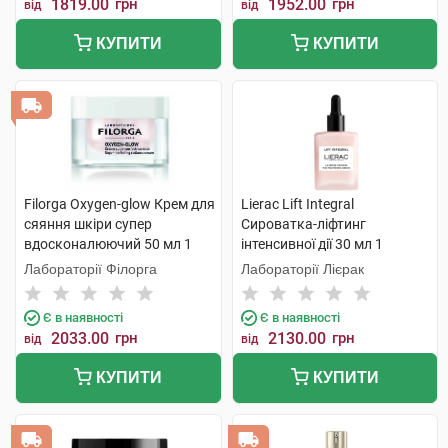
1819.00
грн
1952.00
грн
від
від
КУПИТИ
КУПИТИ
Filorga Oxygen-glow Крем для
Lierac Lift Integral
сяяння шкіри супер
Сироватка-ліфтинг
вдосконалюючий 50 мл 1
інтенсивної дії 30 мл 1
банка
флакон
Лабораторії Філорга
Лабораторії Лієрак
Є в наявності
Є в наявності
2033.00
грн
2130.00
грн
від
від
КУПИТИ
КУПИТИ