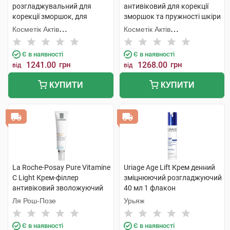
розгладжувальний для
антивіковий для корекції
корекції зморшок, для
зморшок та пружності шкіри
нормальної та комбінованої
SPF30 50 мл 1 банка
Косметік Актів
Косметік Актів
шкіри обличчя 50 мл 1 банка
Інтернаціональ
Інтернаціональ
Є в наявності
Є в наявності
1241.00
грн
1268.00
грн
від
від
КУПИТИ
КУПИТИ
La Roche-Posay Pure Vitamine
Uriage Age Lift Крем денний
C Light Крем-філлер
зміцнюючий розгладжуючий
антивіковий зволожуючий
40 мл 1 флакон
комплексної дії 40 мл 1 туба
Ля Рош-Позе
Урьяж
Є в наявності
Є в наявності