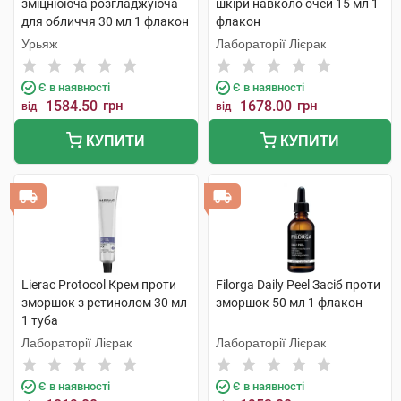
зміцнююча розгладжуюча
шкіри навколо очей 15 мл 1
для обличчя 30 мл 1 флакон
флакон
Урьяж
Лабораторії Лієрак
Є в наявності
Є в наявності
1584.50
грн
1678.00
грн
від
від
КУПИТИ
КУПИТИ
Lierac Protocol Крем проти
Filorga Daily Peel Засіб проти
зморшок з ретинолом 30 мл
зморшок 50 мл 1 флакон
1 туба
Лабораторії Лієрак
Лабораторії Лієрак
Є в наявності
Є в наявності