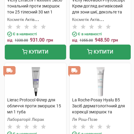
Vichy Liftactiv Flexiteint Засіб
Vichy Neovadiol Phytosculpt
тональний проти зморшок
Крем-догляд антивіковий
тон 25 тілесний 30 мл 1
для зони шиї, декольте та
флакон
овалу обличчя 50 мл 1 туба
Косметік Актів
Косметік Актів
Інтернаціональ
Інтернаціональ
Є в наявності
Є в наявності
931.00
948.50
грн
грн
від
1330.00
від
1355.00
КУПИТИ
КУПИТИ
Lierac Protocol Філер для
La Roche-Posay Hyalu B5
обличчя проти зморшок 15
Засіб дерматологічний для
мл 1 туба
корекції зморшок та
відновлення пружності
Лабораторії Лієрак
Ля Рош-Позе
чутливої шкіри контуру очей
15 мл 1 туба
Є в наявності
Є в наявності