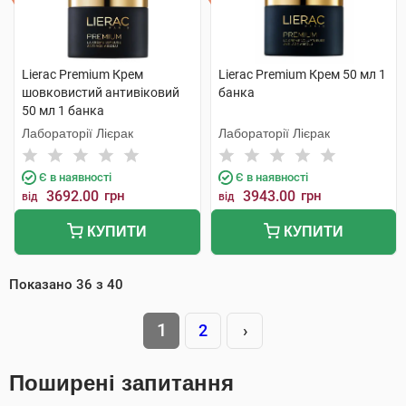
Lierac Premium Крем
Lierac Premium Крем 50 мл 1
шовковистий антивіковий
банка
50 мл 1 банка
Лабораторії Лієрак
Лабораторії Лієрак
Є в наявності
Є в наявності
3692.00
грн
3943.00
грн
від
від
КУПИТИ
КУПИТИ
Показано
36
з
40
1
2
›
Поширені запитання