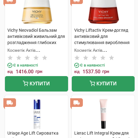
Vichy Neovadiol Бальзам
Vichy Liftactiv Крем-догляд
антивіковий живильний для
антивіковий для
розгладження глибоких
стимулювання вироблення
зморшок 50 мл 1 банка
колагену для всіх типів
Косметік Актів
Косметік Актів
шкіри 50 мл 1 баночка
Інтернаціональ
Інтернаціональ
Є в наявності
Є в наявності
1416.00
грн
1537.50
грн
від
від
КУПИТИ
КУПИТИ
Uriage Age Lift Сироватка
Lierac Lift Integral Крем для