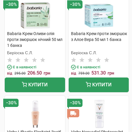
−30%
−30%
Babaria Крем Оливи олія
Babaria Крем проти зморшок
проти зморшок нічний 50 мл
з Алое Вера 50 мл 1 банка
1 банка
Беріоска С.Л.
Беріоска С.Л.
Є в наявності
Є в наявності
206.50
531.30
грн
грн
від
295.00
від
759.00
КУПИТИ
КУПИТИ
−30%
−30%