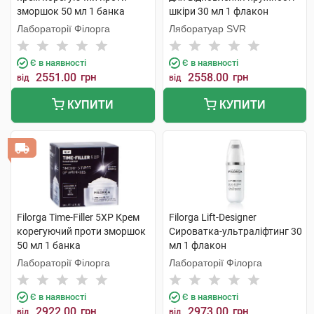
зморшок 50 мл 1 банка
шкіри 30 мл 1 флакон
Лабораторії Філорга
Ляборатуар SVR
Є в наявності
Є в наявності
2551.00
грн
2558.00
грн
від
від
КУПИТИ
КУПИТИ
Filorga Time-Filler 5XP Крем
Filorga Lift-Designer
корегуючий проти зморшок
Сироватка-ультраліфтинг 30
50 мл 1 банка
мл 1 флакон
Лабораторії Філорга
Лабораторії Філорга
Є в наявності
Є в наявності
2922.00
грн
2973.00
грн
від
від