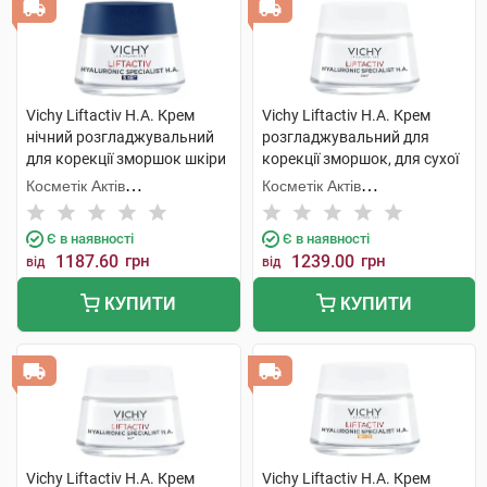
Vichy Liftactiv H.A. Крем
Vichy Liftactiv H.A. Крем
нічний розгладжувальний
розгладжувальний для
для корекції зморшок шкіри
корекції зморшок, для сухої
обличчя 50 мл 1 банка
шкіри обличчя 50 мл 1 банка
Косметік Актів
Косметік Актів
Інтернаціональ
Інтернаціональ
Є в наявності
Є в наявності
1187.60
грн
1239.00
грн
від
від
КУПИТИ
КУПИТИ
Vichy Liftactiv H.A. Крем
Vichy Liftactiv H.A. Крем