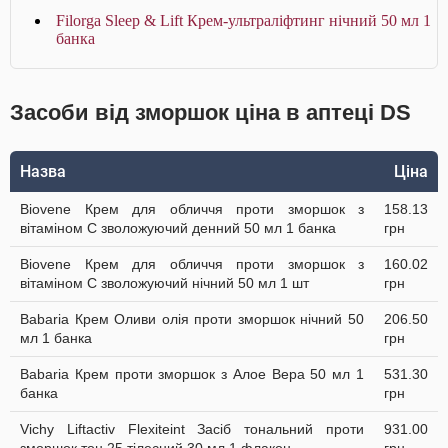
Filorga Sleep & Lift Крем-ультраліфтинг нічний 50 мл 1
банка
Засоби від зморшок ціна в аптеці DS
Назва
Ціна
Biovene Крем для обличчя проти зморшок з
158.13
вітаміном С зволожуючий денний 50 мл 1 банка
грн
Biovene Крем для обличчя проти зморшок з
160.02
вітаміном С зволожуючий нічний 50 мл 1 шт
грн
Babaria Крем Оливи олія проти зморшок нічний 50
206.50
мл 1 банка
грн
Babaria Крем проти зморшок з Алое Вера 50 мл 1
531.30
банка
грн
Vichy Liftactiv Flexiteint Засіб тональний проти
931.00