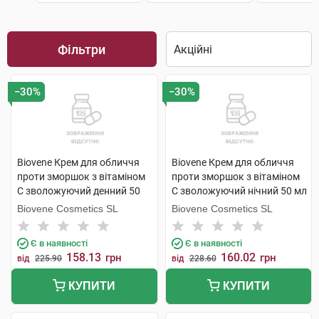
Фільтри
−30%
−30%
Biovene Крем для обличчя
Biovene Крем для обличчя
проти зморшок з вітаміном
проти зморшок з вітаміном
С зволожуючий денний 50
С зволожуючий нічний 50 мл
мл 1 банка
1 шт
Biovene Cosmetics SL
Biovene Cosmetics SL
Є в наявності
Є в наявності
158.13
160.02
грн
грн
від
225.90
від
228.60
КУПИТИ
КУПИТИ