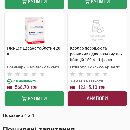
КУПИТИ
КУПИТИ
Гленцет Едванс таблетки 28
Ксолар порошок та
шт
розчинник для розчину для
ін'єкцій 150 мг 1 флакон
Гленмарк Фармасьютикалз
Новартіс Консьюмер Хелс
Є в наявності
Немає в наявності
568.70
грн
12215.10
грн
від
від
АНАЛОГИ
КУПИТИ
Показано
4
з
4
Поширені запитання