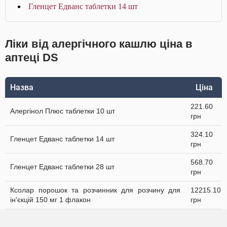
Гленцет Едванс таблетки 14 шт
Ліки від алергічного кашлю ціна в
аптеці DS
Назва
Ціна
221.60
Алергінол Плюс таблетки 10 шт
грн
324.10
Гленцет Едванс таблетки 14 шт
грн
568.70
Гленцет Едванс таблетки 28 шт
грн
Ксолар порошок та розчинник для розчину для
12215.10
ін'єкцій 150 мг 1 флакон
грн