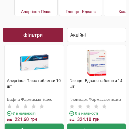
Алергінол Плюс
Гленцет Едванс
Ксол
Фільтри
Алергінол Плюс таблетки 10
Гленцет Едванс таблетки 14
шт
шт
Бафна Фармасьютікалс
Гленмарк Фармасьютикалз
Є в наявності
Є в наявності
221.60
грн
324.10
грн
від
від