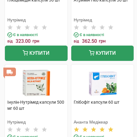
Глюцемедін капсули 30 шт
Атримін Нео капсули 30 шт
Нутрімед
Нутрімед
Є в наявності
Є в наявності
323.00
грн
362.50
грн
від
від
КУПИТИ
КУПИТИ
Інулін-Нутрімед капсули 500
Глібофіт капсули 60 шт
мг 60 шт
Нутрімед
Ананта Медікеар
Є в наявності
Є в наявності