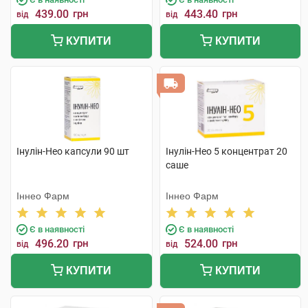
439.00
грн
443.40
грн
від
від
КУПИТИ
КУПИТИ
Інулін-Нео капсули 90 шт
Інулін-Нео 5 концентрат 20
саше
Іннео Фарм
Іннео Фарм
Є в наявності
Є в наявності
496.20
грн
524.00
грн
від
від
КУПИТИ
КУПИТИ