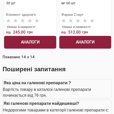
30 шт
мг 60 шт
Елемент здоров'я
Фарма Старт
Немає в наявності
Немає в наявності
245.00
грн
512.00
грн
від
від
АНАЛОГИ
АНАЛОГИ
Показано
14
з
14
Поширені запитання
Яка ціна на галенові препарати ?
Вартість товару в каталозі галенові препарати
починається від 76 грн.
Які галенові препарати найдешевші?
Недорогими товарами в категорії галенові препарати є: