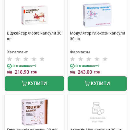
Віджайсар Форте капсули 30
Модулятор глюкози капсули
шт
30 шт
Хелаплант
Фармаком
Є в наявності
Є в наявності
218.90
грн
243.00
грн
від
від
КУПИТИ
КУПИТИ