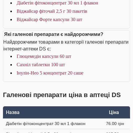
Діабетін фітоконцентрат 30 мл 1 флакон
Віджайсар фіточай 2,5 г 30 пакетів
Віджайсар Форте капсули 30 шт
Які галенові препарати є найдорожчими?
Найдорожчими товарами в категорії галенові препарати
інтернет-аптеки DS є:
Глюцемедін капсули 60 шт
Сахніл таблетки 100 шт
Інулін-Нео 5 концентрат 20 саше
Галенові препарати ціна в аптеці DS
Назва
Ціна
Діабетін фітоконцентрат 30 мл 1 флакон
76.00 грн