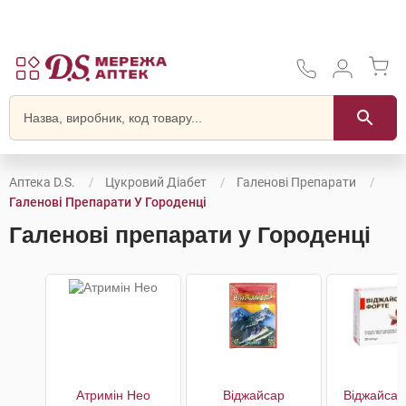
Аптека D.S.
Цукровий Діабет
Галенові Препарати
Галенові Препарати У Городенці
Галенові препарати у Городенці
Атримін Нео
Віджайсар
Віджайсар