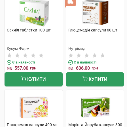
Сахніл таблетки 100 шт
Глюцемедін капсули 60 шт
Кусум Фарм
Нутрімед
Є в наявності
Є в наявності
557.00
грн
606.00
грн
від
від
КУПИТИ
КУПИТИ
Панкремол капсули 400 мг
Морінга-Йоруба капсули 300