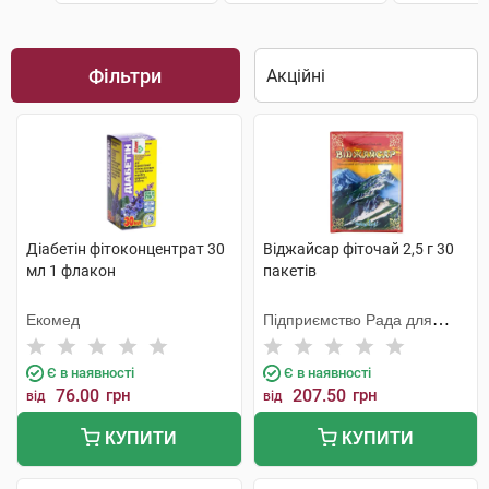
Фільтри
Діабетін фітоконцентрат 30
Віджайсар фіточай 2,5 г 30
мл 1 флакон
пакетів
Екомед
Підприємство Рада для
Хелаплант
Є в наявності
Є в наявності
76.00
грн
207.50
грн
від
від
КУПИТИ
КУПИТИ