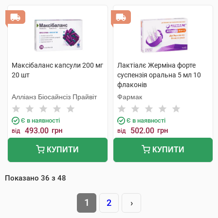
Максібаланс капсули 200 мг
Лактіалє Жерміна форте
20 шт
суспензія оральна 5 мл 10
флаконів
Алліанз Біосайнсіз Прайвіт
Фармак
Є в наявності
Є в наявності
493.00
грн
502.00
грн
від
від
КУПИТИ
КУПИТИ
Показано
36
з
48
1
2
›