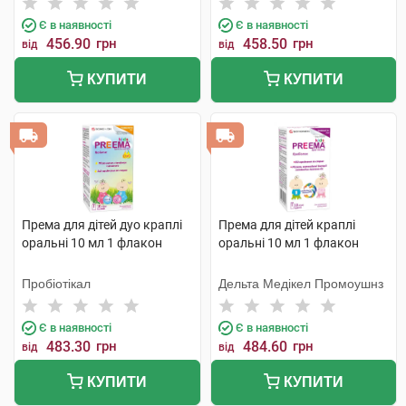
Є в наявності
Є в наявності
456.90
грн
458.50
грн
від
від
КУПИТИ
КУПИТИ
Према для дітей дуо краплі
Према для дітей краплі
оральні 10 мл 1 флакон
оральні 10 мл 1 флакон
Пробіотікал
Дельта Медікел Промоушнз
Є в наявності
Є в наявності
483.30
грн
484.60
грн
від
від
КУПИТИ
КУПИТИ