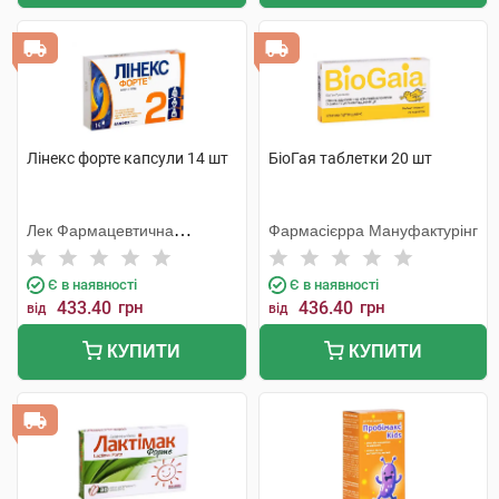
Лінекс форте капсули 14 шт
БіоГая таблетки 20 шт
Лек Фармацевтична
Фармасієрра Мануфактурінг
компанія
Є в наявності
Є в наявності
433.40
грн
436.40
грн
від
від
КУПИТИ
КУПИТИ