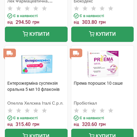
Лек Фармацевтична
Біокодекс
компанія
Є в наявності
Є в наявності
294.50
грн
303.80
грн
від
від
КУПИТИ
КУПИТИ
Ентерожерміна суспензія
Према порошок 10 саше
оральна 5 мл 10 флаконів
Опелла Хелскеа Італі С.р.л.
Пробіотікал
Є в наявності
Є в наявності
315.40
грн
320.60
грн
від
від
КУПИТИ
КУПИТИ