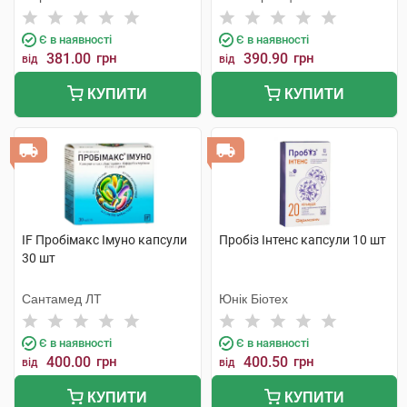
компанія
Є в наявності
Є в наявності
381.00
грн
390.90
грн
від
від
КУПИТИ
КУПИТИ
IF Пробімакс Імуно капсули
Пробіз Інтенс капсули 10 шт
30 шт
Сантамед ЛТ
Юнік Біотех
Є в наявності
Є в наявності
400.00
грн
400.50
грн
від
від
КУПИТИ
КУПИТИ