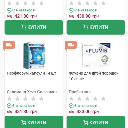
Є в наявності
Є в наявності
421.80
грн
430.90
грн
від
від
КУПИТИ
КУПИТИ
Неофлорум капсули 14 шт
Флувир для дітей порошок
10 саше
Лалеманд Хелз Солюшинз
Пробіотікал
Є в наявності
Є в наявності
431.30
грн
433.00
грн
від
від
КУПИТИ
КУПИТИ