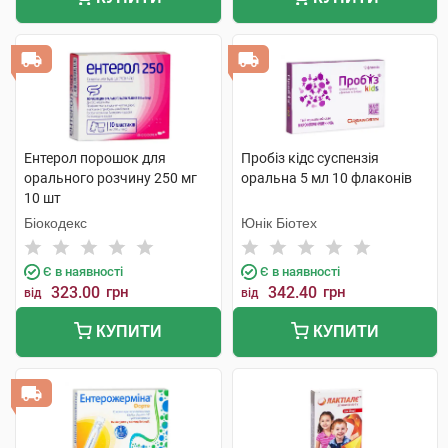
Ентерол порошок для
Пробіз кідс суспензія
орального розчину 250 мг
оральна 5 мл 10 флаконів
10 шт
Біокодекс
Юнік Біотех
Є в наявності
Є в наявності
323.00
грн
342.40
грн
від
від
КУПИТИ
КУПИТИ