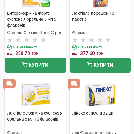
Ентерожерміна Форте
Лактіалє порошок 10
суспензія оральна 5 мл 5
пакетів
флаконів
Опелла Хелскеа Італі С.р.л.
Фармак
Є в наявності
Є в наявності
350.70
грн
377.60
грн
від
від
КУПИТИ
КУПИТИ
Лактіалє Жерміна суспензія
Лінекс капсули 32 шт
оральна 5 мл 10 флаконів
Фармак
Лек Фармацевтична