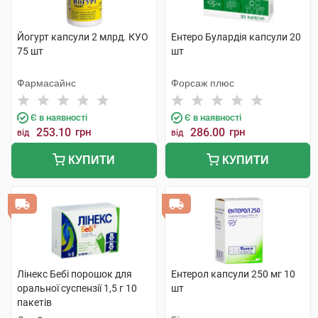
Йогурт капсули 2 млрд. КУО
Ентеро Булардія капсули 20
75 шт
шт
Фармасайнс
Форсаж плюс
Є в наявності
Є в наявності
253.10
грн
286.00
грн
від
від
КУПИТИ
КУПИТИ
Лінекс Бебі порошок для
Ентерол капсули 250 мг 10
оральної суспензії 1,5 г 10
шт
пакетів