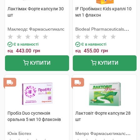
Лактімак Форте капсули 30
IF Пробімакс Kids краплі 10
шт
мл 1 флакон
Маклеодс Фармасьютикалс
Biodeal Pharmaceuticals
Private Limited
Є в наявності
Є в наявності
443.00
грн
455.00
грн
від
від
КУПИТИ
КУПИТИ
Пробіз Duo суспензія
Лактовіт Форте капсули 28
оральна 5 мл 10 флаконів
шт
Юнік Біотех
Мепро Фармасьютикалс
Пріват