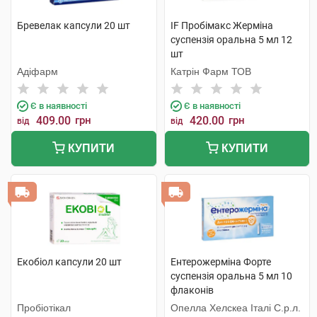
Бревелак капсули 20 шт
IF Пробімакс Жерміна
суспензія оральна 5 мл 12
шт
Адіфарм
Катрін Фарм ТОВ
Є в наявності
Є в наявності
409.00
грн
420.00
грн
від
від
КУПИТИ
КУПИТИ
Екобіол капсули 20 шт
Ентерожерміна Форте
суспензія оральна 5 мл 10
флаконів
Пробіотікал
Опелла Хелскеа Італі С.р.л.