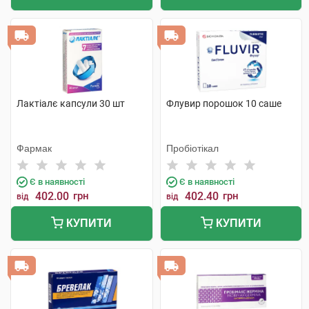
Лактіалє капсули 30 шт
Флувир порошок 10 саше
Фармак
Пробіотікал
Є в наявності
Є в наявності
402.00
грн
402.40
грн
від
від
КУПИТИ
КУПИТИ