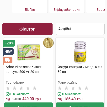
БіоГая
Біфідумбактерин
Бреве
Фільтри
−20%
NEW
Arbor Vitae Флорбілакт
Йогурт капсули 2 млрд. КУО
капсули 500 мг 20 шт
30 шт
Тернофарм
Фармасайнс
Є в наявності
Є в наявності
440.00
грн
186.40
грн
від
550.00
від