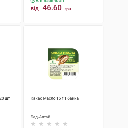
Є в наявності
46.60
від
грн
КУПИТИ
20 шт
Какао Масло 15 г 1 банка
Бад-Алтай