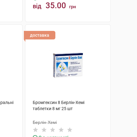
35.00
від
грн
КУПИТИ
доставка
оральні
Бромгексин 8 Берлін-Хемі
таблетки 8 мг 25 шт
Берлін-Хемі