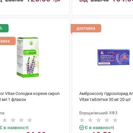
грн
КУПИТИ
КУПИТИ
%
доставка
тавка
or Vitae Солодки кореня сироп
Амброксолу гідрохлорид Ar
0 мл 1 флакон
Vitae таблетки 30 мг 20 шт
ола
Борщагівський ХФЗ
Є в наявності
Є в наявності