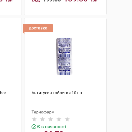
грн
грн
КУПИТИ
доставка
bor
Антитусин таблетки 10 шт
Тернофарм
Є в наявності