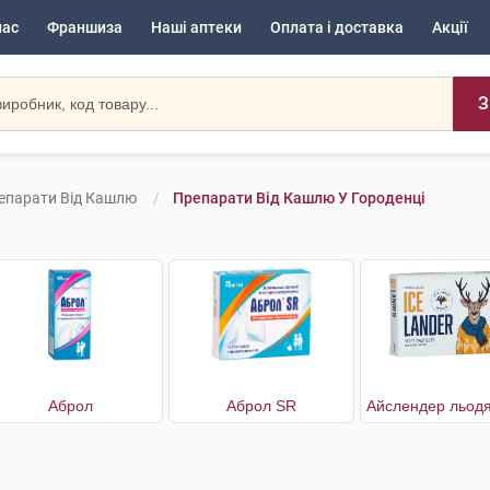
нас
Франшиза
Наші аптеки
Оплата і доставка
Акції
З
епарати Від Кашлю
Препарати Від Кашлю У Городенці
Аброл
Аброл SR