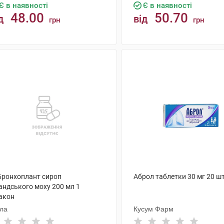
Є в наявності
Є в наявності
48.00
50.70
д
від
грн
грн
КУПИТИ
КУПИТИ
 Бронхоплант сироп
Аброл таблетки 30 мг 20 ш
андського моху 200 мл 1
акон
ола
Кусум Фарм