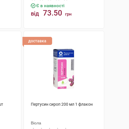
Є в наявності
73.50
від
грн
КУПИТИ
доставка
шт
Пертусин сироп 200 мл 1 флакон
Віола