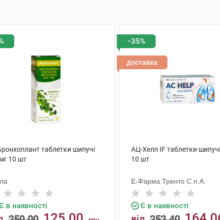
%
−35%
доставка
 Бронхоплант таблетки шипучі
АЦ-Хелп IF таблетки шипучі
мг 10 шт
10 шт
ола
Е-Фарма Тренто С.п.А.
Є в наявності
Є в наявності
125.00
164.0
д
250.00
від
252.40