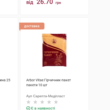
26.70
від
грн
КУПИТИ
доставка
дина 25
Arbor Vitae Гірчичник-пакет
пакети 10 шт
Ауп Сарепта-Медіпласт
Є в наявності