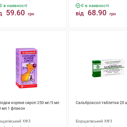
Є в наявності
Є в наявності
59.60
68.90
д
від
грн
грн
КУПИТИ
КУПИТИ
лодки кореня сироп 250 мг/5 мл
Сальброксол таблетки 20 
0 мл 1 флакон
рщагівський ХФЗ
Борщагівський ХФЗ