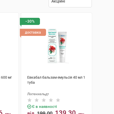
−30%
доставка
 600 мг
Евкабал бальзам емульсія 40 мл 1
туба
Ліхтенхельдт
Є в наявності
6
139.30
від
199.00