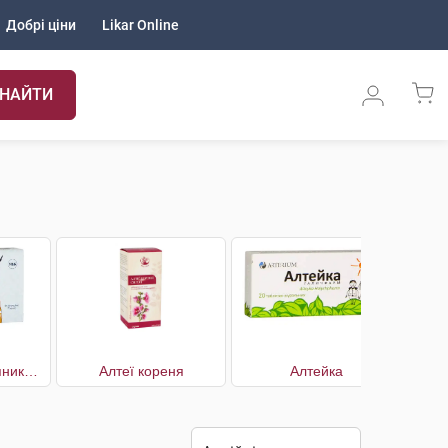
Добрі ціни
Likar Online
НАЙТИ
Айслендер льодяники для горла
Алтеї кореня
Алтейка