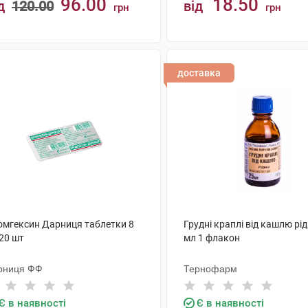
96.00
18.50
д
120.00
від
грн
грн
КУПИТИ
КУПИТИ
доставка
омгексин Дарниця таблетки 8
Грудні краплі від кашлю рі
20 шт
мл 1 флакон
рниця ФФ
Тернофарм
Є в наявності
Є в наявності