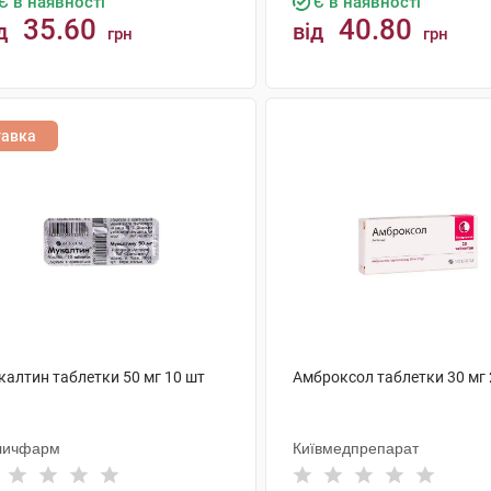
Є в наявності
Є в наявності
35.60
40.80
д
від
грн
грн
КУПИТИ
КУПИТИ
тавка
калтин таблетки 50 мг 10 шт
Амброксол таблетки 30 мг 
личфарм
Київмедпрепарат