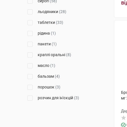
сироп
(58)
ві
Екомед
(1)
льодяники
(28)
Георг Біосистеми
(2)
таблетки
(33)
Меркле
(3)
рідина
(1)
Анса Гербc енд Фудс
(3)
пакети
(1)
Ніко
(1)
краплі оральні
(8)
Фітопродукт НВЛ
(2)
масло
(1)
Гледфарм ЛТД
(4)
бальзам
(4)
Корпорація Бібіка
(1)
порошок
(3)
Бр
Дельфарм Реймс
(3)
розчин для ін'єкцій
(3)
мг 
Тева Чех Індастріз
(3)
таблетки жувальні
(3)
Да
Сава Хелскеа
(7)
таблетки для розсмоктування
(3)