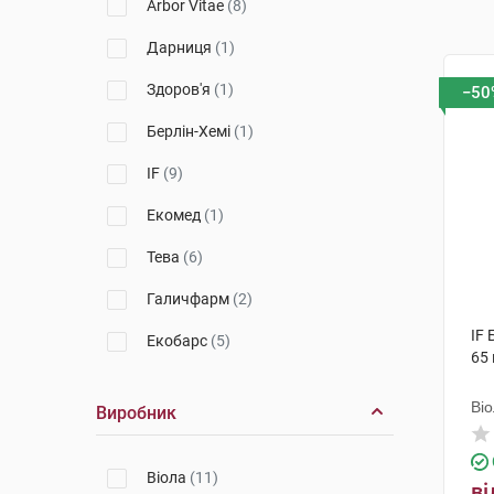
Arbor Vitae
(8)
Дарниця
(1)
Здоров'я
(1)
−50
Берлін-Хемі
(1)
IF
(9)
Екомед
(1)
Тева
(6)
Галичфарм
(2)
IF
Екобарс
(5)
65 
Екстратерм
(6)
Ві
Виробник
Dr.Oil
(1)
Хеель
(1)
Віола
(11)
ві