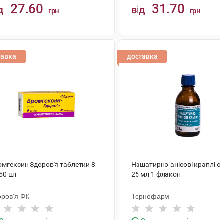
27.60
31.70
д
від
грн
грн
КУПИТИ
КУПИТИ
тавка
доставка
омгексин Здоров'я таблетки 8
Нашатирно-анісові краплі 
50 шт
25 мл 1 флакон
оров'я ФК
Тернофарм