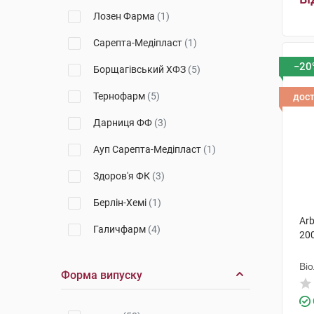
Лозен Фарма
(1)
Сарепта-Медіпласт
(1)
−20
Борщагівський ХФЗ
(5)
Тернофарм
(5)
дос
Дарниця ФФ
(3)
Ауп Сарепта-Медіпласт
(1)
Здоров'я ФК
(3)
Берлін-Хемі
(1)
Arb
Галичфарм
(4)
20
Київмедпрепарат
(3)
Ві
Форма випуску
Бад-Алтай
(2)
Кусум Фарм
(1)