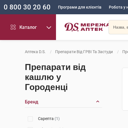
0 800 30 20 60
Програми для клієнтів
Робота у 
Каталог
Аптека D.S.
Препарати Від ГРВІ Та Застуди
Пр
Препарати від
кашлю у
Городенці
Бренд
Сарепта
(1)