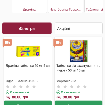
Драміна
Нукс Воміка-Гомакорд
Фільтри
Драміна таблетки 50 мг 5 шт
Таблетки від захитування та
нудоти 50 мг 10 шт
Ядран-Галенський
Фармасайнс
Лабораторій
Є в наявності
Є в наявності
88.00
грн
98.00
грн
від
від