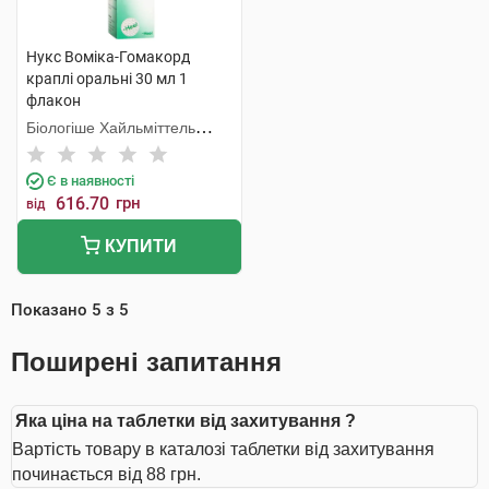
Нукс Воміка-Гомакорд
краплі оральні 30 мл 1
флакон
Біологіше Хайльміттель
Хеель
Є в наявності
616.70
грн
від
КУПИТИ
Показано
5
з
5
Поширені запитання
Яка ціна на таблетки від захитування ?
Вартість товару в каталозі таблетки від захитування
починається від 88 грн.