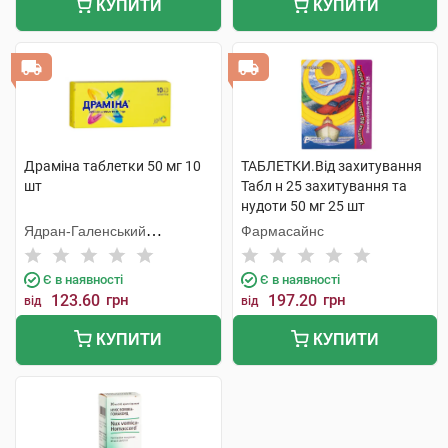
КУПИТИ
КУПИТИ
Драміна таблетки 50 мг 10
ТАБЛЕТКИ.Від захитування
шт
Табл н 25 захитування та
нудоти 50 мг 25 шт
Ядран-Галенський
Фармасайнс
Лабораторій
Є в наявності
Є в наявності
123.60
грн
197.20
грн
від
від
КУПИТИ
КУПИТИ