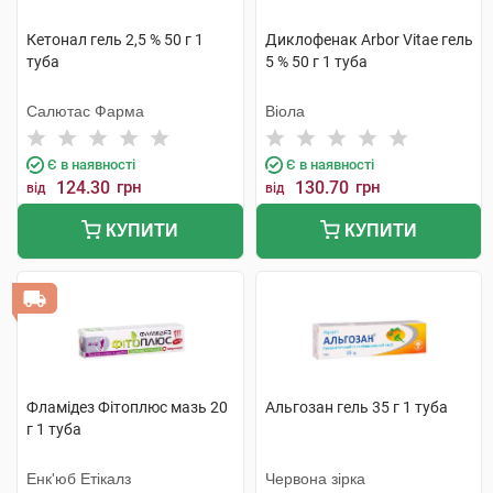
Кетонал гель 2,5 % 50 г 1
Диклофенак Arbor Vitae гель
туба
5 % 50 г 1 туба
Салютас Фарма
Віола
Є в наявності
Є в наявності
124.30
грн
130.70
грн
від
від
КУПИТИ
КУПИТИ
Фламідез Фітоплюс мазь 20
Альгозан гель 35 г 1 туба
г 1 туба
Енк'юб Етікалз
Червона зірка