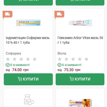
Індометацин Софарма мазь
Гевкамен Arbor Vitae мазь 30
10 % 40 г 1 туба
г 1 туба
Софарма
Віола
Є в наявності
Є в наявності
74.00
грн
75.30
грн
від
від
КУПИТИ
КУПИТИ