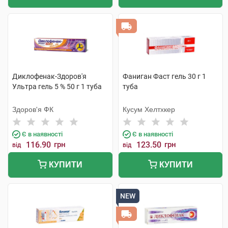
Диклофенак-Здоров'я
Фаниган Фаст гель 30 г 1
Ультра гель 5 % 50 г 1 туба
туба
Здоров'я ФК
Кусум Хелтхкер
Є в наявності
Є в наявності
116.90
грн
123.50
грн
від
від
КУПИТИ
КУПИТИ
NEW