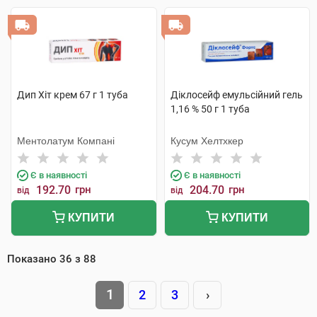
Дип Хіт крем 67 г 1 туба
Діклосейф емульсійний гель
1,16 % 50 г 1 туба
Ментолатум Компані
Кусум Хелтхкер
Є в наявності
Є в наявності
192.70
грн
204.70
грн
від
від
КУПИТИ
КУПИТИ
Показано
36
з
88
1
2
3
›