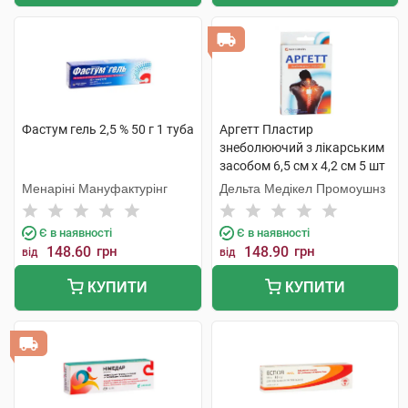
Фастум гель 2,5 % 50 г 1 туба
Аргетт Пластир
знеболюючий з лікарським
засобом 6,5 см х 4,2 см 5 шт
Менаріні Мануфактурінг
Дельта Медікел Промоушнз
Є в наявності
Є в наявності
148.60
грн
148.90
грн
від
від
КУПИТИ
КУПИТИ