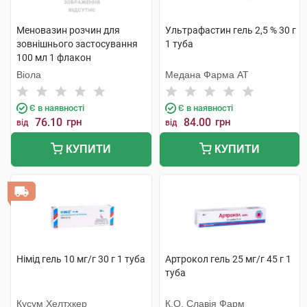
Меновазин розчин для
Ультрафастин гель 2,5 % 30 г
зовнішнього застосування
1 туба
100 мл 1 флакон
Віола
Медана Фарма АТ
Є в наявності
Є в наявності
76.10
грн
84.00
грн
від
від
КУПИТИ
КУПИТИ
Німід гель 10 мг/г 30 г 1 туба
Артрокол гель 25 мг/г 45 г 1
туба
Кусум Хелтхкер
К.О. Славія Фарм