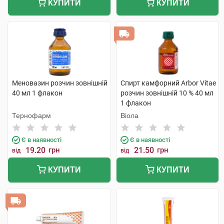
КУПИТИ
КУПИТИ
Меновазин розчин зовнішній
Спирт камфорний Arbor Vitae
40 мл 1 флакон
розчин зовнішній 10 % 40 мл
1 флакон
Тернофарм
Віола
Є в наявності
Є в наявності
19.20
грн
21.50
грн
від
від
КУПИТИ
КУПИТИ