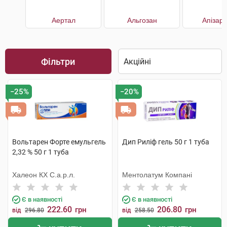
Аертал
Альгозан
Апізар
Фільтри
−25%
−20%
Вольтарен Форте емульгель
Дип Риліф гель 50 г 1 туба
2,32 % 50 г 1 туба
Халеон КХ С.а.р.л.
Ментолатум Компані
Є в наявності
Є в наявності
222.60
206.80
грн
грн
від
296.80
від
258.50