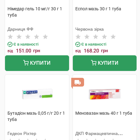
Німедар гель 10 мг/г 30 г 1
Еспол мазь 30 г 1 туба
туба
Дарниця ФФ
Червона зірка
Є в наявності
Є в наявності
151.00
грн
168.20
грн
від
від
КУПИТИ
КУПИТИ
Бутадіон мазь 0,05 г/г 20 г 1
Меновазан мазь 40 г 1 туба
туба
Гедеон Ріхтер
ДКП Фармацевтична
фабрика