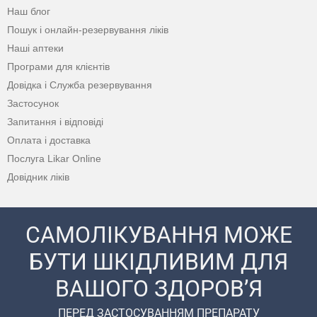
Наш блог
Пошук і онлайн-резервування ліків
Наші аптеки
Програми для клієнтів
Довідка і Служба резервування
Застосунок
Запитання і відповіді
Оплата і доставка
Послуга Likar Online
Довідник ліків
САМОЛІКУВАННЯ МОЖЕ
БУТИ ШКІДЛИВИМ ДЛЯ
ВАШОГО ЗДОРОВ’Я
ПЕРЕД ЗАСТОСУВАННЯМ ПРЕПАРАТУ