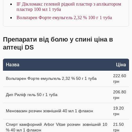
IF Дікломакс гелевий рідкий пластир з аплікатором
пластир 100 мл 1 туба
Вольтарен Форте емульгель 2,32 % 100 г 1 туба
Препарати від болю у спині ціна в
аптеці DS
Назва
Ціна
222.60
Вольтарен Форте емульгель 2,32 % 50 г 1 туба
грн
206.80
Дип Риліф гель 50 г 1 туба
грн
19.20
Меновазин розчин зовнішній 40 мл 1 флакон
грн
Спирт камфорний Arbor Vitae розчин зовнішній 10
21.50
% 40 мл 1 флакон
грн