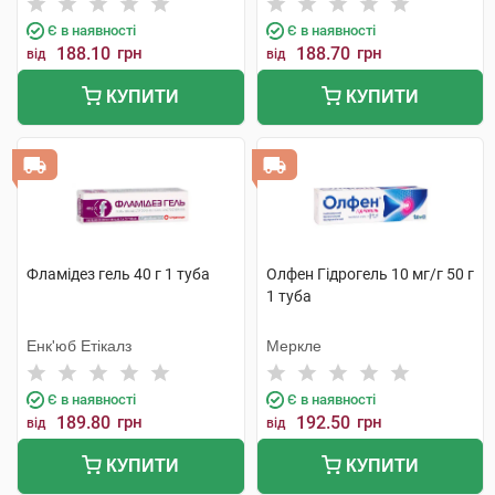
Є в наявності
Є в наявності
188.10
грн
188.70
грн
від
від
КУПИТИ
КУПИТИ
Фламідез гель 40 г 1 туба
Олфен Гідрогель 10 мг/г 50 г
1 туба
Енк'юб Етікалз
Меркле
Є в наявності
Є в наявності
189.80
грн
192.50
грн
від
від
КУПИТИ
КУПИТИ