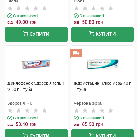
Віола
Віола
Є в наявності
Є в наявності
49.00
грн
50.80
грн
від
від
КУПИТИ
КУПИТИ
Диклофенак Здоров'я гель 1
Індометацин Плюс мазь 40 г
% 50 г 1 туба
1 туба
Здоров'я ФК
Червона зірка
Є в наявності
Є в наявності
53.40
грн
65.90
грн
від
від
КУПИТИ
КУПИТИ