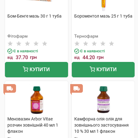
Бом-Бенге мазь 30 г 1 туба
Бороментол мазь 25 г 1 туба
Фітофарм
Тернофарм
Є в наявності
Є в наявності
37.70
грн
44.20
грн
від
від
КУПИТИ
КУПИТИ
Меновазин Arbor Vitae
Камфорна олія олія для
розчин зовнішній 40 мл 1
зовнішнього застосування
флакон
10 % 30 мл 1 флакон