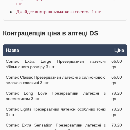
шт
Джайдес внутрішньоматкова система 1 шт
Контрацепція ціна в аптеці DS
Назва
Ціна
Contex Extra Large Презервативи латексні
66.80
збільшеного розміру 3 шт
грн
Contex Classic Презервативи латексні з силіконовою
66.80
змазкою класичні 3 шт
грн
Contex Long Love Презервативи латексні з
79.20
анестетиком 3 шт
грн
Contex Lights Презервативи латексні особливо тонкі
79.20
3 шт
грн
Contex Extra Sensation Презервативи латексні з
79.20