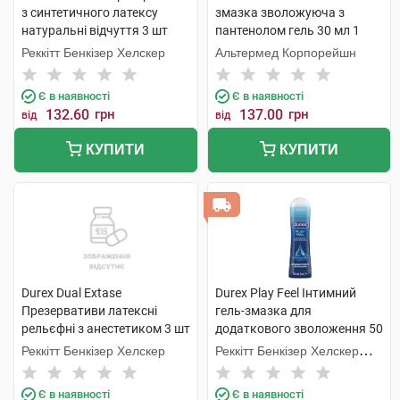
з синтетичного латексу
змазка зволожуюча з
натуральні відчуття 3 шт
пантенолом гель 30 мл 1
туба
Реккітт Бенкізер Хелскер
Альтермед Корпорейшн
Є в наявності
Є в наявності
132.60
грн
137.00
грн
від
від
КУПИТИ
КУПИТИ
Durex Dual Extase
Durex Play Feel Інтимний
Презервативи латексні
гель-змазка для
рельєфні з анестетиком 3 шт
додаткового зволоження 50
мл 1 флакон
Реккітт Бенкізер Хелскер
Реккітт Бенкізер Хелскер
Мануфектурінг
Є в наявності
Є в наявності