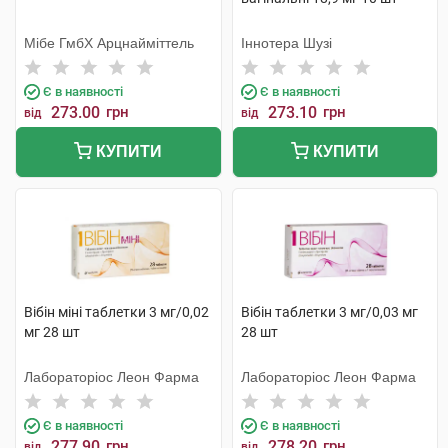
Мібе ГмбХ Арцнайміттель
Іннотера Шузі
Є в наявності
Є в наявності
273.00
грн
273.10
грн
від
від
КУПИТИ
КУПИТИ
Вібін міні таблетки 3 мг/0,02
Вібін таблетки 3 мг/0,03 мг
мг 28 шт
28 шт
Лабораторіос Леон Фарма
Лабораторіос Леон Фарма
Є в наявності
Є в наявності
277.90
грн
278.20
грн
від
від