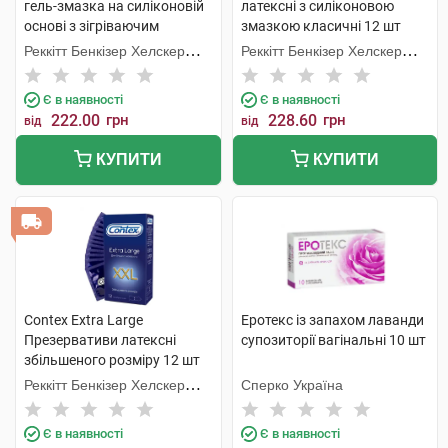
гель-змазка на силіконовій
латексні з силіконовою
основі з зігріваючим
змазкою класичні 12 шт
ефектом 50 мл 1 флакон
Реккітт Бенкізер Хелскер
Реккітт Бенкізер Хелскер
Мануфектурінг
Мануфектурінг
Є в наявності
Є в наявності
222.00
грн
228.60
грн
від
від
КУПИТИ
КУПИТИ
Contex Extra Large
Еротекс із запахом лаванди
Презервативи латексні
супозиторії вагінальні 10 шт
збільшеного розміру 12 шт
Реккітт Бенкізер Хелскер
Сперко Україна
Мануфектурінг
Є в наявності
Є в наявності