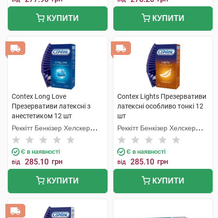
КУПИТИ
КУПИТИ
Contex Long Love
Contex Lights Презервативи
Презервативи латексні з
латексні особливо тонкі 12
анестетиком 12 шт
шт
Реккітт Бенкізер Хелскер
Реккітт Бенкізер Хелскер
Мануфектурінг
Мануфектурінг
Є в наявності
Є в наявності
285.10
грн
285.10
грн
від
від
КУПИТИ
КУПИТИ