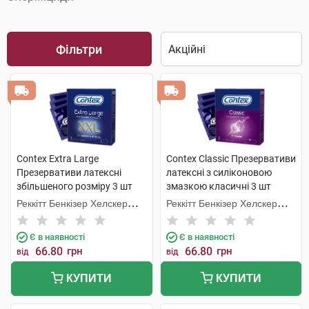
Фільтри
Contex Extra Large
Contex Classic Презервативи
Презервативи латексні
латексні з силіконовою
збільшеного розміру 3 шт
змазкою класичні 3 шт
Реккітт Бенкізер Хелскер
Реккітт Бенкізер Хелскер
Мануфектурінг
Мануфектурінг
Є в наявності
Є в наявності
66.80
грн
66.80
грн
від
від
КУПИТИ
КУПИТИ