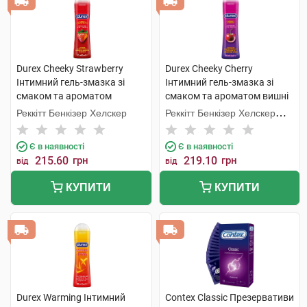
Durex Cheeky Strawberry
Durex Cheeky Cherry
Інтимний гель-змазка зі
Інтимний гель-змазка зі
смаком та ароматом
смаком та ароматом вишні
полуниці 50 мл 1 флакон
50 мл 1 флакон
Реккітт Бенкізер Хелскер
Реккітт Бенкізер Хелскер
Мануфектурінг
Є в наявності
Є в наявності
215.60
грн
219.10
грн
від
від
КУПИТИ
КУПИТИ
Durex Warming Інтимний
Contex Classic Презервативи