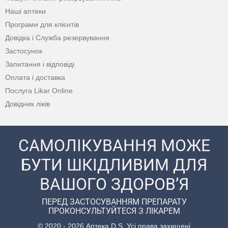
Наші аптеки
Програми для клієнтів
Довідка і Служба резервування
Застосунок
Запитання і відповіді
Оплата і доставка
Послуга Likar Online
Довідник ліків
САМОЛІКУВАННЯ МОЖЕ
БУТИ ШКІДЛИВИМ ДЛЯ
ВАШОГО ЗДОРОВ’Я
ПЕРЕД ЗАСТОСУВАННЯМ ПРЕПАРАТУ
ПРОКОНСУЛЬТУЙТЕСЯ З ЛІКАРЕМ
© 2020 - 2026 Аптека D.S. Усі права захищені