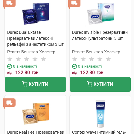
Durex Dual Extase
Durex Invisible Презервативи
Презервативи латексні
латексні ультратонкі 3 шт
рельєфні з анестетиком 3 шт
Реккітт Бенкізер Хелскер
Реккітт Бенкізер Хелскер
Є в наявності
Є в наявності
122.80
грн
122.80
грн
від
від
КУПИТИ
КУПИТИ
Durex Real Feel Презервативи
Contex Wave Інтимний гель-