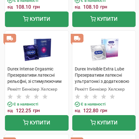
Є в наявності
Є в наявності
108.10
грн
108.10
грн
від
від
КУПИТИ
КУПИТИ
Durex Intense Orgasmic
Durex Invisible Extra Lube
Презервативи латексні
Презервативи латексні
рельєфні, зі стимулюючим
ультратонкі з додатковою
гелем-змазкою 3 шт
змазкою 3 шт
Реккітт Бенкізер Хелскер
Реккітт Бенкізер Хелскер
Є в наявності
Є в наявності
122.25
грн
122.80
грн
від
від
КУПИТИ
КУПИТИ