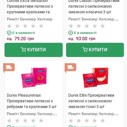
Contex Extra Sensation
Durex Classic Презервативи
Презервативи латексні з
латексні з силіконовою
крупними крапками та
змазкою класичні 3 шт
ребрами 3 шт
Реккітт Бенкізер Хелскер
Реккітт Бенкізер Хелскер
Мануфектурінг
Є в наявності
Є в наявності
79.20
грн
93.00
грн
від
від
КУПИТИ
КУПИТИ
Durex Pleasuremax
Durex Elite Презервативи
Презервативи латексні з
латексні з силіконовою
ребрами та крапками 3 шт
змазкою тонкі 3 шт
Реккітт Бенкізер Хелскер
Реккітт Бенкізер Хелскер
Мануфектурінг
Мануфектурінг