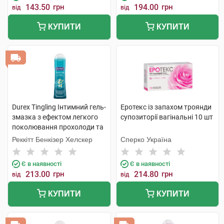
143.50
грн
194.00
грн
від
від
КУПИТИ
КУПИТИ
Durex Tingling Інтимний гель-
Еротекс із запахом троянди
змазка з ефектом легкого
супозиторії вагінальні 10 шт
поколювання прохолоди та
зігрівання 50 мл 1 туба
Реккітт Бенкізер Хелскер
Сперко Україна
Є в наявності
Є в наявності
213.00
грн
214.80
грн
від
від
КУПИТИ
КУПИТИ