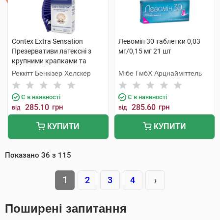
Contex Extra Sensation
Левомін 30 таблетки 0,03
Презервативи латексні з
мг/0,15 мг 21 шт
крупними крапками та
ребрами 12 шт
Реккітт Бенкізер Хелскер
Мібе ГмбХ Арцнайміттель
Є в наявності
Є в наявності
285.10
грн
285.60
грн
від
від
КУПИТИ
КУПИТИ
Показано
36
з
115
1
2
3
4
›
Поширені запитання