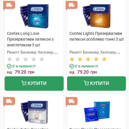
Contex Long Love
Contex Lights Презервативи
Презервативи латексні з
латексні особливо тонкі 3 шт
анестетиком 3 шт
Реккітт Бенкізер Хелскер
Реккітт Бенкізер Хелскер
Мануфектурінг
Мануфектурінг
Є в наявності
Є в наявності
79.20
грн
79.20
грн
від
від
КУПИТИ
КУПИТИ