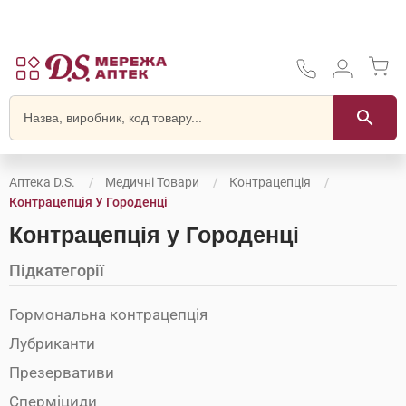
Аптека D.S.
Медичні Товари
Контрацепція
Контрацепція У Городенці
Контрацепція у Городенці
Підкатегорії
Гормональна контрацепція
Лубриканти
Презервативи
Сперміциди