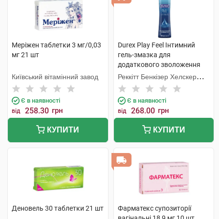
Меріжен таблетки 3 мг/0,03
Durex Play Feel Інтимний
мг 21 шт
гель-змазка для
додаткового зволоження
100 мл флакон
Київський вітамінний завод
Реккітт Бенкізер Хелскер
Мануфектурінг
Є в наявності
Є в наявності
258.30
грн
268.00
грн
від
від
КУПИТИ
КУПИТИ
Деновель 30 таблетки 21 шт
Фарматекс супозиторії
вагінальні 18,9 мг 10 шт