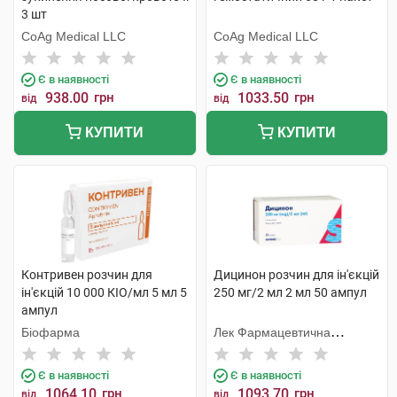
3 шт
CoAg Medical LLC
CoAg Medical LLC
Є в наявності
Є в наявності
938.00
грн
1033.50
грн
від
від
КУПИТИ
КУПИТИ
Контривен розчин для
Дицинон розчин для ін'єкцій
ін'єкцій 10 000 КІО/мл 5 мл 5
250 мг/2 мл 2 мл 50 ампул
ампул
Біофарма
Лек Фармацевтична
компанія
Є в наявності
Є в наявності
1064.10
грн
1093.70
грн
від
від