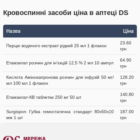
Кровоспинні засоби ціна в аптеці DS
Назва
Ціна
23.60
Перцю водяного екстракт рідкий 25 мл 1 флакон
грн
64.90
Етамзилат розчин для ін'єкцій 12,5 % 2 мл 10 ампул
грн
Кислота Амінокапронова розчин для інфузій 50 мг/
128.20
мл 100 мл 1 флакон
грн
140.80
Етамзилат-КВ таблетки 250 мг 50 шт
грн
Surgispon Губка гемостатична стандарт 80х50х10
187.00
мм 1 шт
грн