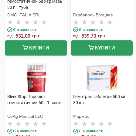
гемостатичний бар'єр мазь
30 г 1 туба
DMG ITALIA SRL
Гербаполь Вроцлав
Є в наявності
Є в наявності
532.00
грн
539.70
грн
від
від
КУПИТИ
КУПИТИ
BleedStop Порошок
Гемотран таблетки 500 мг
гемостатичний 60 г 1 пакет
30 шт
CoAg Medical LLC
Фармак
Є в наявності
Є в наявності