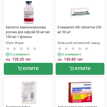
Кислота Амінокапронова
Етамзилат-КВ таблетки 250
розчин для інфузій 50 мг/мл
мг 50 шт
100 мл 1 флакон
Юрія-Фарм
Київський вітамінний завод
Є в наявності
Є в наявності
128.20
грн
140.80
грн
від
від
КУПИТИ
КУПИТИ