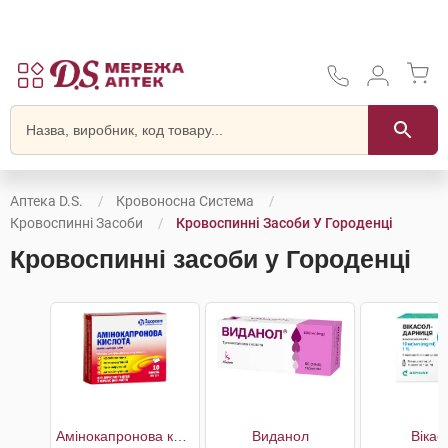
Аптека D.S.
Кровоносна Система
Кровоспинні Засоби
Кровоспинні Засоби У Городенці
Кровоспинні засоби у Городенці
Амінокапронова кислота
Виданол
Вікас