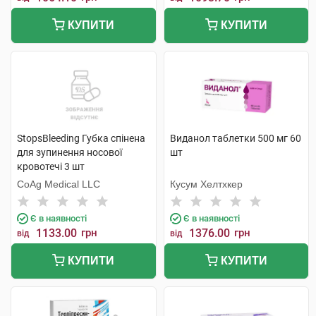
КУПИТИ
КУПИТИ
StopsBleeding Губка спінена
Виданол таблетки 500 мг 60
для зупинення носової
шт
кровотечі 3 шт
CoAg Medical LLC
Кусум Хелтхкер
Є в наявності
Є в наявності
1133.00
грн
1376.00
грн
від
від
КУПИТИ
КУПИТИ