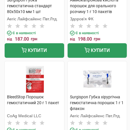
Surgispon Губка
Амінокапронова кислота
гемостатична стандарт
порошок для орального
80х50х10 мм 1 шт
розчину 1 г 10 пакетів
Аегіс Лайфсайенс Пвт.Лтд.
Здоров'я ФК
Є в наявності
Є в наявності
187.00
грн
198.00
грн
від
від
КУПИТИ
КУПИТИ
BleedStop Порошок
Surgispon Губка хірургічна
гемостатичний 20 г 1 пакет
гемостатична порошок 1 г 1
флакон
CoAg Medical LLC
Аегіс Лайфсайенс Пвт.Лтд.
Є в наявності
Є в наявності