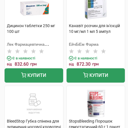
Дицинон таблетки 250 мг
Канавіт розчин для ін'єкцій
100 шт
10 мг/мл 1 мл 5 ампул
Лек Фармацевтична
ЕйчБіЕм Фарма
компанія
Є в наявності
Є в наявності
832.60
грн
872.30
грн
від
від
КУПИТИ
КУПИТИ
BleedStop Губка спінена для
StopsBleeding Порошок
зупинення носової кровотечі
гемостатичний 60 г 1 пакет