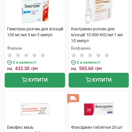
Гемотран розчин для ін'єкцій
Контривен розчин для
100 мг/мл 5 мл 5 ампул
ін'єкцій 10 000 КІО/мл 1 мл
10 ампул
Фармак
Біофарма
Є в наявності
Є в наявності
432.30
грн
505.60
грн
від
від
КУПИТИ
КУПИТИ
Емофікс мазь
Фоксіджен таблетки 20 шт