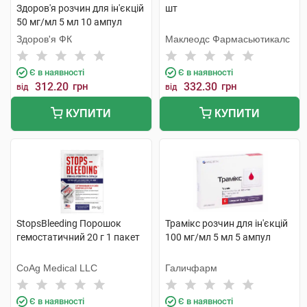
Здоров'я розчин для ін'єкцій
шт
50 мг/мл 5 мл 10 ампул
Здоров'я ФК
Маклеодс Фармасьютикалс
Є в наявності
Є в наявності
312.20
грн
332.30
грн
від
від
КУПИТИ
КУПИТИ
StopsBleeding Порошок
Трамікс розчин для ін'єкцій
гемостатичний 20 г 1 пакет
100 мг/мл 5 мл 5 ампул
CoAg Medical LLC
Галичфарм
Є в наявності
Є в наявності