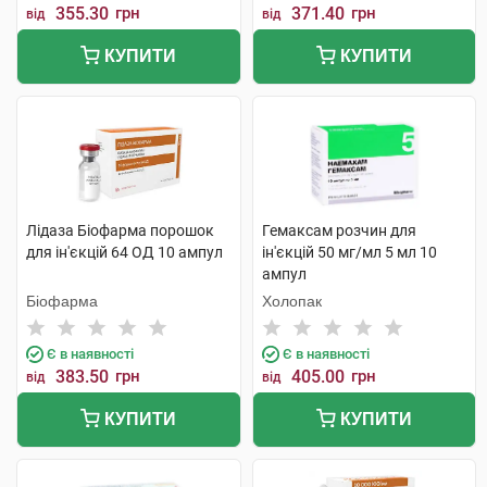
355.30
грн
371.40
грн
від
від
КУПИТИ
КУПИТИ
Лідаза Біофарма порошок
Гемаксам розчин для
для ін'єкцій 64 ОД 10 ампул
ін'єкцій 50 мг/мл 5 мл 10
ампул
Біофарма
Холопак
Є в наявності
Є в наявності
383.50
грн
405.00
грн
від
від
КУПИТИ
КУПИТИ