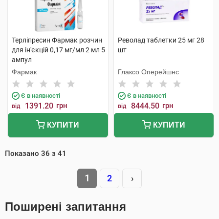
Терліпресин Фармак розчин
Револад таблетки 25 мг 28
для ін'єкцій 0,17 мг/мл 2 мл 5
шт
ампул
Фармак
Глаксо Оперейшнс
Є в наявності
Є в наявності
1391.20
грн
8444.50
грн
від
від
КУПИТИ
КУПИТИ
Показано
36
з
41
1
2
›
Поширені запитання