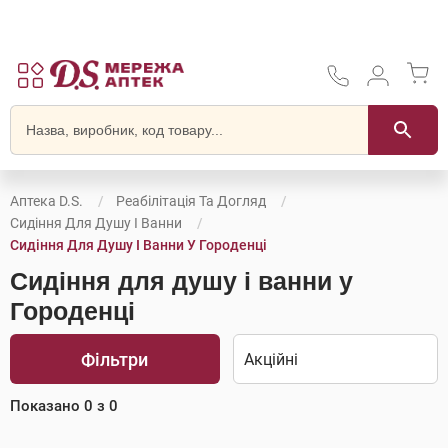
Аптека D.S.
Реабілітація Та Догляд
Сидіння Для Душу І Ванни
Сидіння Для Душу І Ванни У Городенці
Сидіння для душу і ванни у
Городенці
Фільтри
Показано
0
з
0