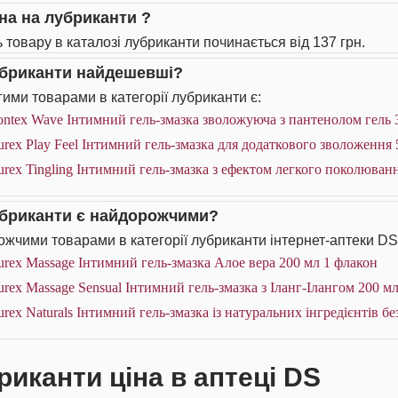
іна на лубриканти ?
ь товару в каталозі лубриканти починається від 137 грн.
убриканти найдешевші?
ими товарами в категорії лубриканти є:
ntex Wave Інтимний гель-змазка зволожуюча з пантенолом гель 3
rex Play Feel Інтимний гель-змазка для додаткового зволоження 
rex Tingling Інтимний гель-змазка з ефектом легкого поколюванн
убриканти є найдорожчими?
жчими товарами в категорії лубриканти інтернет-аптеки DS
rex Massage Інтимний гель-змазка Алое вера 200 мл 1 флакон
rex Massage Sensual Інтимний гель-змазка з Іланг-Ілангом 200 м
rex Naturals Інтимний гель-змазка із натуральних інгредієнтів бе
риканти ціна в аптеці DS