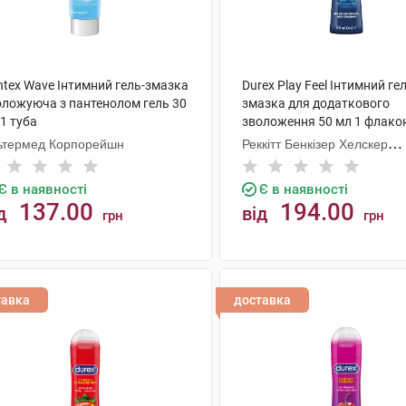
ntex Wave Інтимний гель-змазка
Durex Play Feel Інтимний ге
оложуюча з пантенолом гель 30
змазка для додаткового
1 туба
зволоження 50 мл 1 флако
ьтермед Корпорейшн
Реккітт Бенкізер Хелскер
Мануфектурінг
Є в наявності
Є в наявності
137.00
194.00
д
від
грн
грн
КУПИТИ
КУПИТИ
тавка
доставка