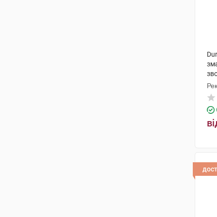
Dur
зм
зв
Рек
Ма
ві
дос