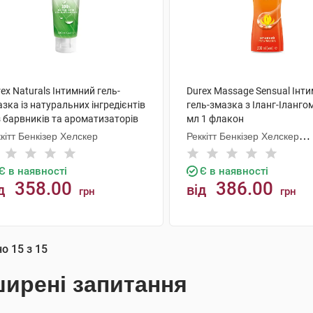
ex Naturals Інтимний гель-
Durex Massage Sensual Інт
зка із натуральних інгредієнтів
гель-змазка з Іланг-Іланго
з барвників та ароматизаторів
мл 1 флакон
 мл 1 туба
кітт Бенкізер Хелскер
Реккітт Бенкізер Хелскер
Мануфектурінг
Є в наявності
Є в наявності
358.00
386.00
д
від
грн
грн
КУПИТИ
КУПИТИ
но
15
з
15
ирені запитання