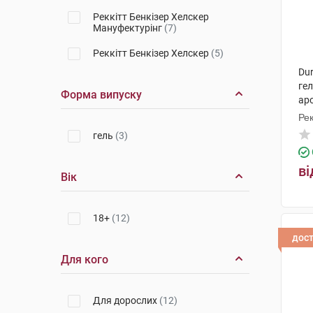
Реккітт Бенкізер Хелскер
Мануфектурінг
(7)
Реккітт Бенкізер Хелскер
(5)
Dur
гел
Форма випуску
ар
фл
Рек
гель
(3)
ві
Вік
18+
(12)
дос
Для кого
Для дорослих
(12)