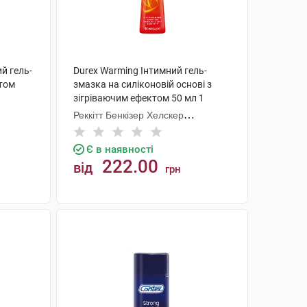
ий гель-
Durex Warming Інтимний гель-
атом
змазка на силіконовій основі з
зігріваючим ефектом 50 мл 1
флакон
Реккітт Бенкізер Хелскер
Мануфектурінг
Є в наявності
222.00
від
грн
КУПИТИ