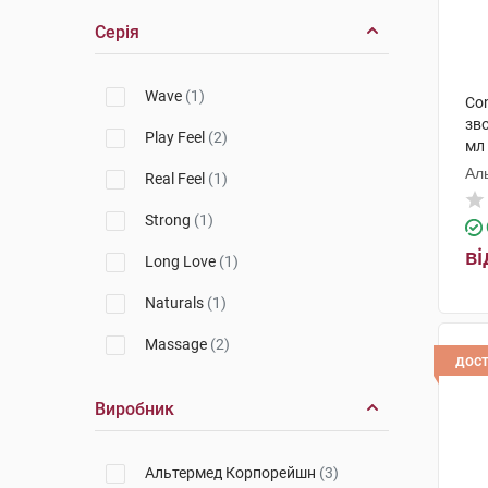
Серія
Wave
(1)
Co
зв
Play Feel
(2)
мл 
Ал
Real Feel
(1)
Strong
(1)
ві
Long Love
(1)
Naturals
(1)
Massage
(2)
дос
Виробник
Альтермед Корпорейшн
(3)