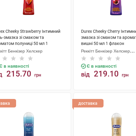
ex Cheeky Strawberry Інтимний
Durex Cheeky Cherry Інтимн
ь-змазка зі смаком та
змазка зі смаком та аром
оматом полуниці 50 мл 1
вишні 50 мл 1 флакон
акон
кітт Бенкізер Хелскер
Реккітт Бенкізер Хелскер
Мануфектурінг
Є в наявності
Є в наявності
215.70
219.10
д
від
грн
грн
КУПИТИ
КУПИТИ
тавка
доставка