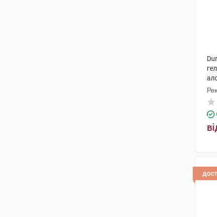
Dur
ге
ало
Рек
ві
дос