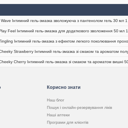
 Wave Інтимний гель-змазка зволожуюча з пантенолом гель 30 мл 1
Play Feel Інтимний гель-змазка для додаткового зволоження 50 мл 
Tingling Інтимний гель-змазка з ефектом легкого поколювання прохо
Cheeky Strawberry Інтимний гель-змазка зі смаком та ароматом пол
Cheeky Cherry Інтимний гель-змазка зі смаком та ароматом вишні 5
ю
Корисно знати
Наш блог
Пошук і онлайн-резервування ліків
Наші аптеки
Програми для клієнтів