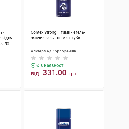
ль-
Contex Strong Інтимний гель-
ові для
змазка гель 100 мл 1 туба
ня 50
Альтермед Корпорейшн
Є в наявності
331.00
від
грн
КУПИТИ