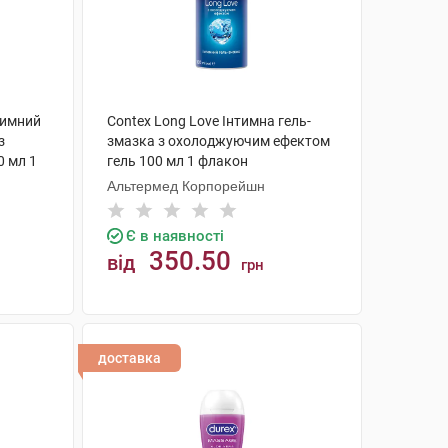
нтимний
Contex Long Love Інтимна гель-
з
змазка з охолоджуючим ефектом
0 мл 1
гель 100 мл 1 флакон
Альтермед Корпорейшн
Є в наявності
350.50
від
грн
КУПИТИ
доставка