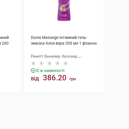
имний
Durex Massage Інтимний гель-
м 200
змазка Алое вера 200 мл 1 флакон
Реккітт Бенкізер Хелскер
Мануфектурінг
Є в наявності
386.20
від
грн
КУПИТИ