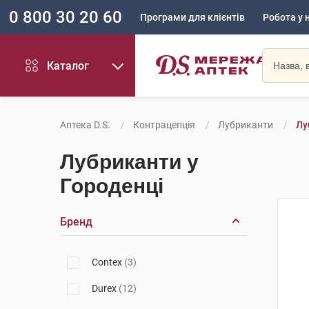
0 800 30 20 60
Програми для клієнтів
Робота у 
Каталог
Аптека D.S.
Контрацепція
Лубриканти
Лу
Лубриканти у
Городенці
Бренд
Contex
(3)
Durex
(12)