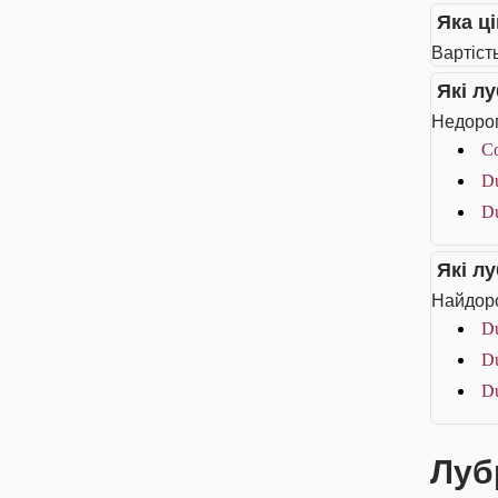
Яка ц
Вартіст
Які л
Недорог
Co
Du
Du
Які л
Найдоро
Du
Du
Du
Луб