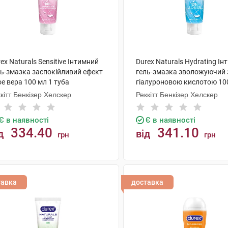
ex Naturals Sensitive Інтимний
Durex Naturals Hydrating І
ль-змазка заспокійливий ефект
гель-змазка зволожуючий 
е вера 100 мл 1 туба
гіалуроновою кислотою 10
туба
кітт Бенкізер Хелскер
Реккітт Бенкізер Хелскер
Є в наявності
Є в наявності
334.40
341.10
д
від
грн
грн
КУПИТИ
КУПИТИ
тавка
доставка