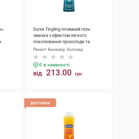
ль-
Durex Tingling Інтимний гель-
змазка з ефектом легкого
н
поколювання прохолоди та
зігрівання 50 мл 1 туба
Реккітт Бенкізер Хелскер
Є в наявності
213.00
від
грн
КУПИТИ
доставка