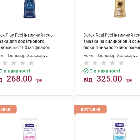
ex Play Feel Інтимний гель-
Durex Real Feel Інтимний ге
азка для додаткового
змазка на силиконовій осн
оложення 100 мл флакон
більш тривалого зволожен
мл 1 флакон
кітт Бенкізер Хелскер
Реккітт Бенкізер Хелскер
нуфектурінг
Мануфектурінг
Є в наявності
Є в наявності
268.00
325.00
д
від
грн
грн
КУПИТИ
КУПИТИ
тавка
доставка