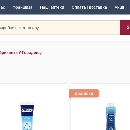
нас
Франшиза
Наші аптеки
Оплата і доставка
Акції
З
бриканти У Городенці
доставка