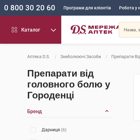
0 800 30 20 60
Програми для клієнтів
Робота у 
Каталог
Аптека D.S.
Знеболюючі Засоби
Препарати Ві
Препарати від
головного болю у
Городенці
Бренд
Дарниця
(6)