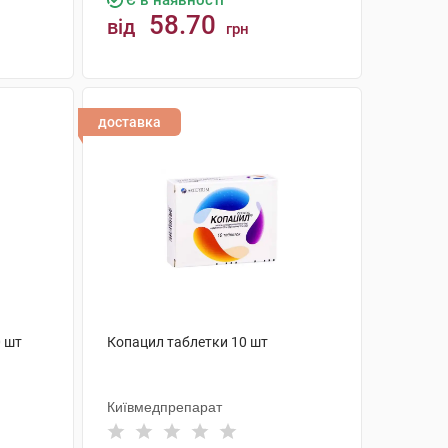
Є в наявності
58.70
від
грн
КУПИТИ
доставка
0 шт
Копацил таблетки 10 шт
Київмедпрепарат