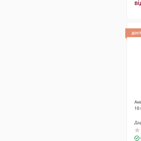
ві
Каталент Джермані Ебербах
(3)
Байєр Біттерфельд
(1)
Лек Фармацевтична компанія
дос
(2)
Реккітт Бенкізер Хелскер
(2)
Алкалоїд АД-Скоп'є
(1)
Фамар
(3)
Балканфарма-Дупниця
(1)
Сан Фармасьютикал Індастріз
(1)
Ан
10
Корпорація Здоров'я
(1)
Ронтіс Хеллас Медікал енд
Да
Фармасьютікал Продактс С.А.
(1)