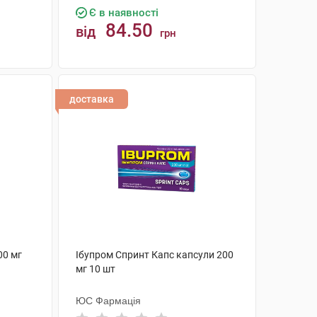
Є в наявності
84.50
від
грн
КУПИТИ
доставка
00 мг
Ібупром Спринт Капс капсули 200
мг 10 шт
ЮС Фармація