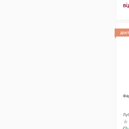
Біофарма Ілач
(1)
ві
Інтерхім
(1)
Олів Хелскер
(2)
дос
Технолог
(1)
Толл Мануфактурінг Сервісез
(1)
Гріндекс
(1)
Аббві
(1)
Мега Лайфсайенсіз
(2)
Фар
Лу