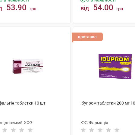
Є в наявності
Є в наявності
53.90
54.00
д
від
грн
грн
КУПИТИ
КУПИТИ
доставка
фальгін таблетки 10 шт
Ібупром таблетки 200 мг 1
рщагівський ХФЗ
ЮС Фармація