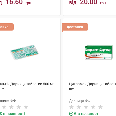
16.60
20.00
д
від
грн
грн
КУПИТИ
КУПИТИ
тавка
доставка
альгін Дарниця таблетки 500 мг
Цитрамон Дарниця таблет
 шт
шт
рниця ФФ
Дарниця ФФ
Є в наявності
Є в наявності