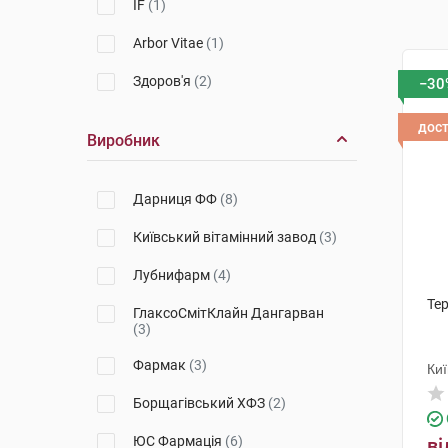
IF
(1)
Arbor Vitae
(1)
Здоров'я
(2)
−30
дос
Виробник
Дарниця ФФ
(8)
Київський вітамінний завод
(3)
Лубнифарм
(4)
Тер
ГлаксоСмітКлайн Дангарван
(3)
Фармак
(3)
Киї
Борщагівський ХФЗ
(2)
ЮС Фармація
(6)
ві