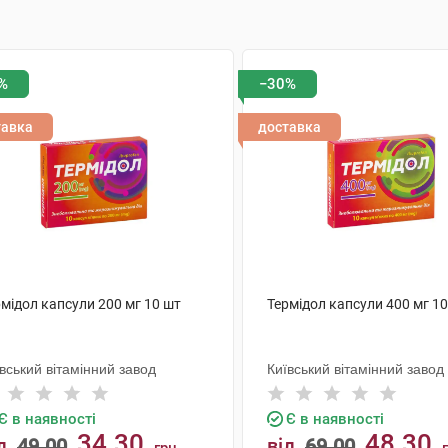
%
−30%
тавка
доставка
мідол капсули 200 мг 10 шт
Термідол капсули 400 мг 1
вський вітамінний завод
Київський вітамінний завод
Є в наявності
Є в наявності
34.30
48.30
д
49.00
від
69.00