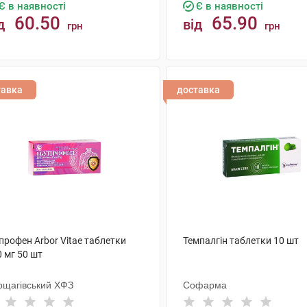
Є в наявності
Є в наявності
60.50
65.90
д
від
грн
грн
КУПИТИ
КУПИТИ
тавка
доставка
профен Arbor Vitae таблетки
Темпалгін таблетки 10 шт
 мг 50 шт
рщагівський ХФЗ
Софарма