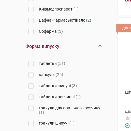
Київмедпрепарат
(1)
Бафна Фармасьютікалс
(2)
дос
Софарма
(3)
Здоров'я ФК
(2)
Форма випуску
Джелтек Приват Лімітед
(3)
таблетки
(51)
Монфарм
(1)
капсули
(25)
Евертоджен Лайф Саєнсиз
(2)
таблетки шипучі
(3)
Рекітт Бенкізер Хелскер
Інтернешнл
(7)
Ци
таблетки розчинні
(1)
Польфарма
(1)
гранули для орального розчину
Да
(1)
КРКА
(4)
гранули шипучі
(1)
Гелтек Прайвет Лімітед
(1)