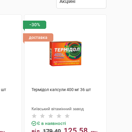
−30%
доставка
0 шт
Термідол капсули 400 мг 36 шт
Київський вітамінний завод
Є в наявності
125.58
від
179.40