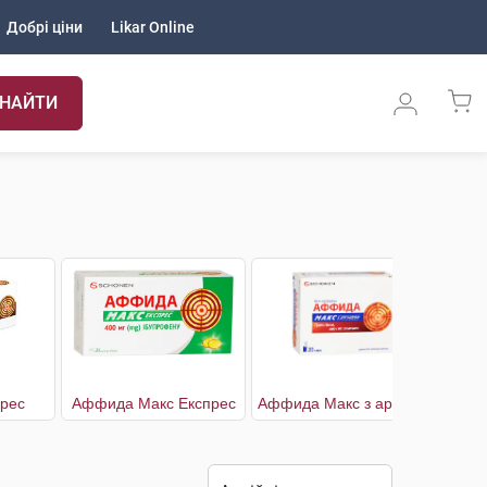
Добрі ціни
Likar Online
НАЙТИ
рес
Аффида Макс Експрес
Аффида Макс з аргініном