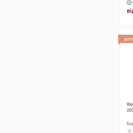
ві
дос
Ібу
200
Бо