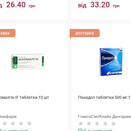
26.40
33.20
д
від
грн
грн
КУПИТИ
КУПИТИ
тавка
доставка
малгін IF таблетки 10 шт
Панадол таблетки 500 мг 1
бнифарм
ГлаксоСмітКлайн Дангарва