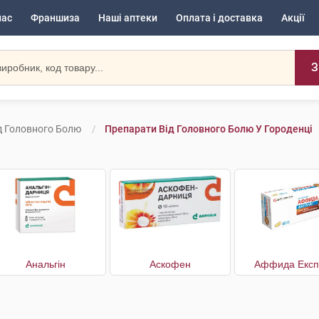
нас
Франшиза
Наші аптеки
Оплата і доставка
Акції
З
д Головного Болю
Препарати Від Головного Болю У Городенці
Анальгін
Аскофен
Аффида Експ