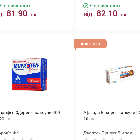
Є в наявності
Є в наявності
81.90
82.10
д
від
грн
грн
КУПИТИ
КУПИТИ
доставка
упрофен Здоров'я капсули 400
Аффида Експрес капсули 2
20 шт
10 шт
оров'я ФК
Джелтек Приват Лімітед