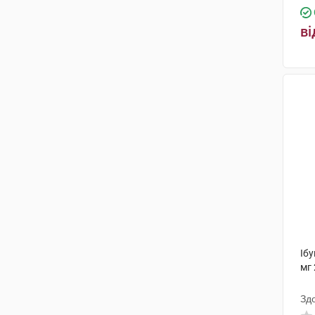
ві
Іб
мг 
Зд