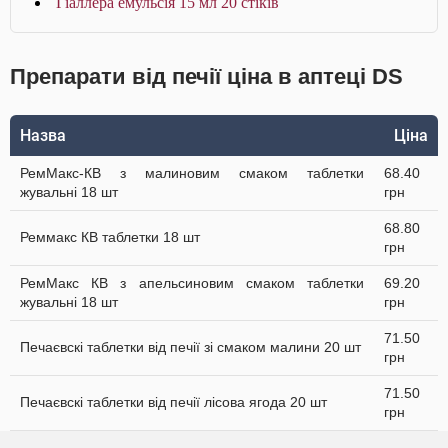
Гіаллера емульсія 15 мл 20 стіків
Препарати від печії ціна в аптеці DS
Назва
Ціна
РемМакс-КВ з малиновим смаком таблетки
68.40
жувальні 18 шт
грн
68.80
Реммакс КВ таблетки 18 шт
грн
РемМакс КВ з апельсиновим смаком таблетки
69.20
жувальні 18 шт
грн
71.50
Печаєвскі таблетки від печії зі смаком малини 20 шт
грн
71.50
Печаєвскі таблетки від печії лісова ягода 20 шт
грн