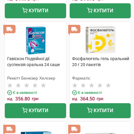
КУПИТИ
КУПИТИ
Гавіскон Подвійної дії
Фосфалюгель гель оральний
суспензія оральна 24 саше
20 г 20 пакетів
Реккітт Бенкізер Хелскер
Фарматіс
Є в наявності
Є в наявності
356.80
грн
364.50
грн
від
від
КУПИТИ
КУПИТИ