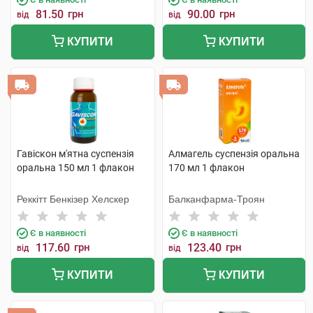
81.50
грн
90.00
грн
від
від
КУПИТИ
КУПИТИ
Гавіскон м'ятна суспензія
Алмагель суспензія оральна
оральна 150 мл 1 флакон
170 мл 1 флакон
Реккітт Бенкізер Хелскер
Балканфарма-Троян
Є в наявності
Є в наявності
117.60
грн
123.40
грн
від
від
КУПИТИ
КУПИТИ