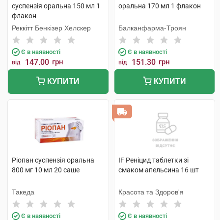
суспензія оральна 150 мл 1
оральна 170 мл 1 флакон
флакон
Реккітт Бенкізер Хелскер
Балканфарма-Троян
Є в наявності
Є в наявності
147.00
грн
151.30
грн
від
від
КУПИТИ
КУПИТИ
Ріопан суспензія оральна
IF Реніцид таблетки зі
800 мг 10 мл 20 саше
смаком апельсина 16 шт
Такеда
Красота та Здоров'я
Є в наявності
Є в наявності