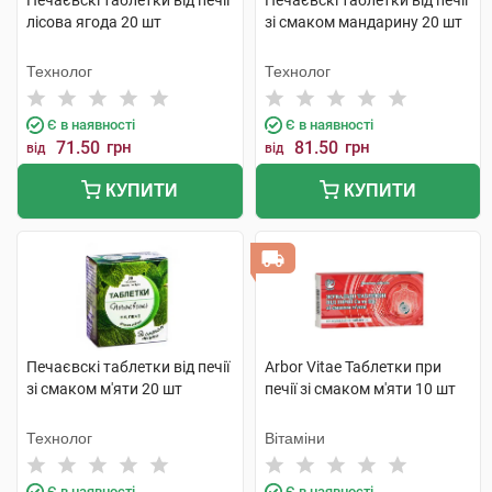
Печаєвскі таблетки від печії
Печаєвскі таблетки від печії
лісова ягода 20 шт
зі смаком мандарину 20 шт
Технолог
Технолог
Є в наявності
Є в наявності
71.50
грн
81.50
грн
від
від
КУПИТИ
КУПИТИ
Печаєвскі таблетки від печії
Arbor Vitae Таблетки при
зі смаком м'яти 20 шт
печії зі смаком м'яти 10 шт
Технолог
Вітаміни
Є в наявності
Є в наявності