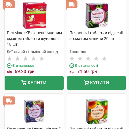
РемМакс КВ з апельсиновим
Печаєвскі таблетки від печії
смаком таблетки жувальні
зі смаком малини 20 шт
18 шт
Київський вітамінний завод
Технолог
Є в наявності
Є в наявності
69.20
грн
71.50
грн
від
від
КУПИТИ
КУПИТИ