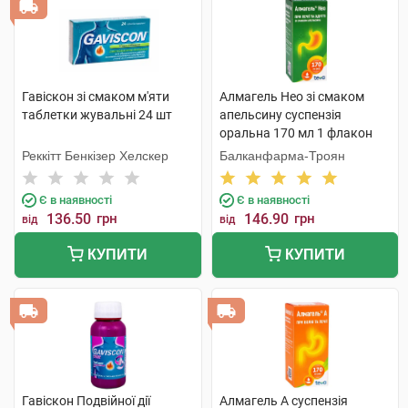
Гавіскон зі смаком м'яти
Алмагель Нео зі смаком
таблетки жувальні 24 шт
апельсину суспензія
оральна 170 мл 1 флакон
Реккітт Бенкізер Хелскер
Балканфарма-Троян
Є в наявності
Є в наявності
136.50
грн
146.90
грн
від
від
КУПИТИ
КУПИТИ
Гавіскон Подвійної дії
Алмагель А суспензія