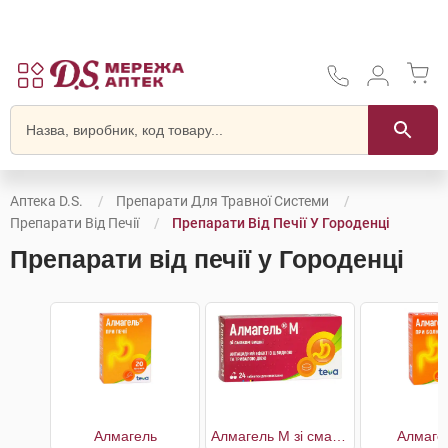
Аптека D.S.
Препарати Для Травної Системи
Препарати Від Печії
Препарати Від Печії У Городенці
Препарати від печії у Городенці
Алмагель
Алмагель M зі смаком вишні
Алмаге