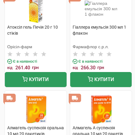
Атоксіл гель Печія 20 г 10
Гіаллера емульсія 300 мл 1
стіків
флакон
Орісіл-фарм
Фармафлор с.р.л.
Є в наявності
Є в наявності
261.40
грн
266.30
грн
від
від
КУПИТИ
КУПИТИ
Алмагель суспензія оральна
Алмагель А суспензія
10 мл 20 пакетиків
оральна 10 мл 20 пакетів