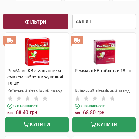
Фільтри
РемМакс-КВ з малиновим
Реммакс КВ таблетки 18 шт
смаком таблетки жувальні
18 шт
Київський вітамінний завод
Київський вітамінний завод
Є в наявності
Є в наявності
68.40
грн
68.80
грн
від
від
КУПИТИ
КУПИТИ