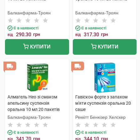
Балканфарма-Троян
Балканфарма-Троян
Є в наявності
Є в наявності
290.30
грн
317.30
грн
від
від
КУПИТИ
КУПИТИ
Алмагель Нео зі смаком
Гавіскон форте з запахом
апельсину суспензія
м'яти суспензія оральна 20
оральна 10 мл 20 пакетів
саше
Балканфарма-Троян
Реккітт Бенкізер Хелскер
Є в наявності
Є в наявності
341.70
грн
344.10
грн
від
від