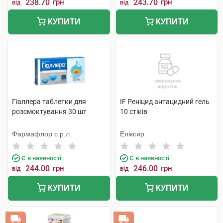
238.70
грн
243.70
грн
від
від
КУПИТИ
КУПИТИ
Гіаллера таблетки для
IF Реніцид антацидний гель
розсмоктування 30 шт
10 стіків
Фармафлор с.р.л.
Еліксир
Є в наявності
Є в наявності
244.00
грн
246.00
грн
від
від
КУПИТИ
КУПИТИ