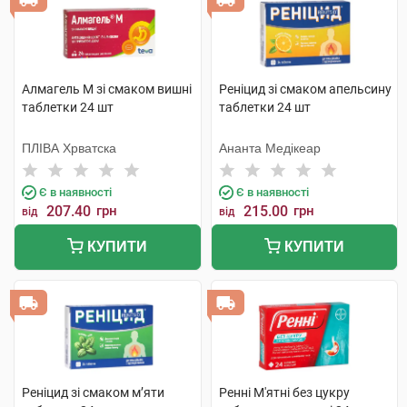
Алмагель M зі смаком вишні
Реніцид зі смаком апельсину
таблетки 24 шт
таблетки 24 шт
ПЛІВА Хрватска
Ананта Медікеар
Є в наявності
Є в наявності
207.40
грн
215.00
грн
від
від
КУПИТИ
КУПИТИ
Реніцид зі смаком м’яти
Ренні М'ятні без цукру