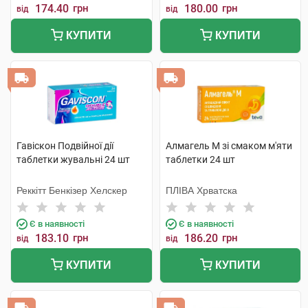
174.40
грн
180.00
грн
від
від
КУПИТИ
КУПИТИ
Гавіскон Подвійної дії
Алмагель М зі смаком м'яти
таблетки жувальні 24 шт
таблетки 24 шт
Реккітт Бенкізер Хелскер
ПЛІВА Хрватска
Є в наявності
Є в наявності
183.10
грн
186.20
грн
від
від
КУПИТИ
КУПИТИ