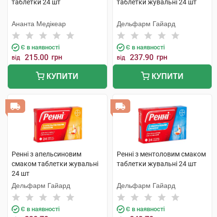
таблетки 24 шт
таблетки жувальні 24 шт
Ананта Медікеар
Дельфарм Гайард
Є в наявності
Є в наявності
215.00
грн
237.90
грн
від
від
КУПИТИ
КУПИТИ
Ренні з апельсиновим
Ренні з ментоловим смаком
смаком таблетки жувальні
таблетки жувальні 24 шт
24 шт
Дельфарм Гайард
Дельфарм Гайард
Є в наявності
Є в наявності