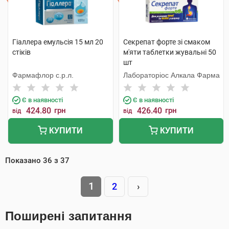
Гіаллера емульсія 15 мл 20
Секрепат форте зі смаком
стіків
м'яти таблетки жувальні 50
шт
Фармафлор с.р.л.
Лабораторіос Алкала Фарма
Є в наявності
Є в наявності
424.80
грн
426.40
грн
від
від
КУПИТИ
КУПИТИ
Показано
36
з
37
1
2
›
Поширені запитання