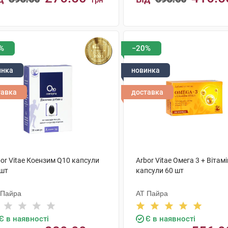
грн
КУПИТИ
КУПИТИ
%
−20%
инка
новинка
тавка
доставка
or Vitae Коензим Q10 капсули
Arbor Vitae Омега 3 + Вітамі
 шт
капсули 60 шт
 Пайра
АТ Пайра
Є в наявності
Є в наявності