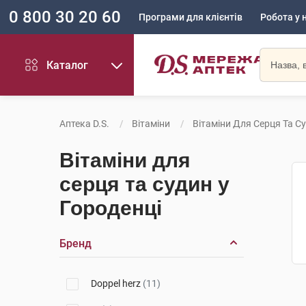
0 800 30 20 60
Програми для клієнтів
Робота у 
Каталог
Аптека D.S.
Вітаміни
Вітаміни Для Серця Та С
Вітаміни для
серця та судин у
Городенці
Бренд
Doppel herz
(11)