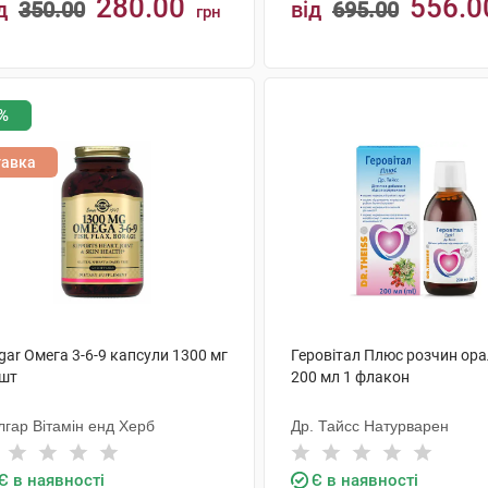
280.00
556.0
д
350.00
від
695.00
грн
КУПИТИ
КУПИТИ
%
тавка
gar Омега 3-6-9 капсули 1300 мг
Геровітал Плюс розчин ор
 шт
200 мл 1 флакон
лгар Вітамін енд Херб
Др. Тайсс Натурварен
Є в наявності
Є в наявності