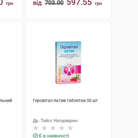
0
597.55
від
703.00
грн
грн
КУПИТИ
альний
Геровітал Актив таблетки 30 шт
Др. Тайсс Натурварен
Є в наявності