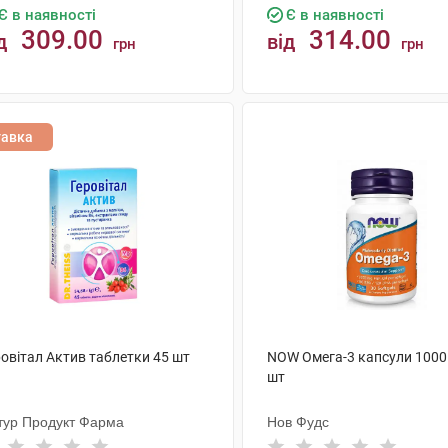
Є в наявності
Є в наявності
309.00
314.00
д
від
грн
грн
КУПИТИ
КУПИТИ
тавка
ровітал Актив таблетки 45 шт
NOW Омега-3 капсули 1000
шт
тур Продукт Фарма
Нов Фудс