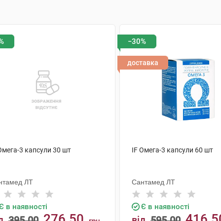
%
−30%
доставка
Омега-3 капсули 30 шт
IF Омега-3 капсули 60 шт
нтамед ЛТ
Сантамед ЛТ
Є в наявності
Є в наявності
276.50
416.5
д
395.00
від
595.00