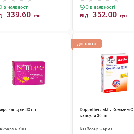
Є в наявності
Є в наявності
339.60
352.00
д
від
грн
грн
КУПИТИ
КУПИТИ
доставка
верс капсули 30 шт
Doppel herz aktiv Коензим 
капсули 30 шт
ніфарма Київ
Квайссер Фарма