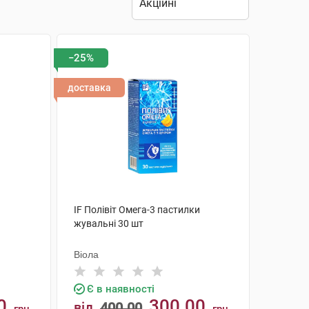
−25%
доставка
IF Полівіт Омега-3 пастилки
жувальні 30 шт
Віола
Є в наявності
0
300.00
від
400.00