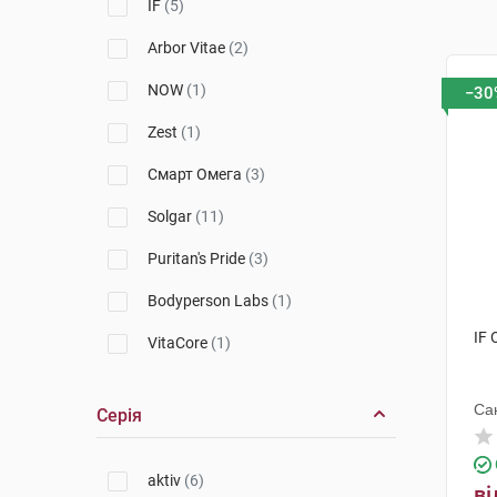
IF
(5)
Arbor Vitae
(2)
NOW
(1)
−30
Zest
(1)
Смарт Омега
(3)
Solgar
(11)
Puritan's Pride
(3)
Bodyperson Labs
(1)
IF 
VitaCore
(1)
NatHealth
(1)
Са
Серія
aktiv
(6)
ві