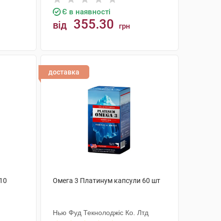
Є в наявності
355.30
від
грн
КУПИТИ
доставка
Q10
Омега 3 Платинум капсули 60 шт
Нью Фуд Текнолоджіс Ко. Лтд