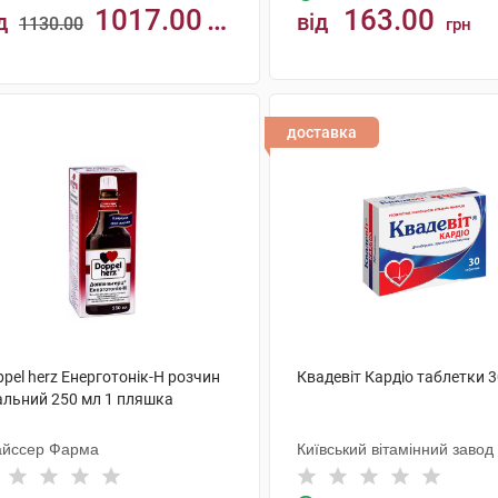
1017.00
163.00
д
від
1130.00
грн
н
КУПИТИ
КУПИТИ
доставка
pel herz Енерготонік-H розчин
Квадевіт Кардіо таблетки 
альний 250 мл 1 пляшка
айссер Фарма
Київський вітамінний завод