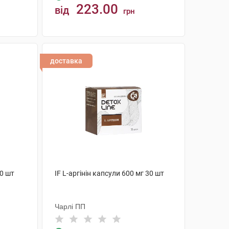
223.00
від
грн
КУПИТИ
доставка
30 шт
IF L-аргінін капсули 600 мг 30 шт
Чарлі ПП