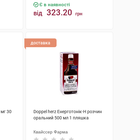
Є в наявності
323.20
від
грн
КУПИТИ
доставка
 мг 30
Doppel herz Енерготонік-H розчин
оральний 500 мл 1 пляшка
Квайссер Фарма