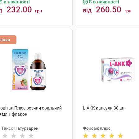
Є в наявності
Є в наявності
232.00
260.50
д
від
грн
грн
КУПИТИ
КУПИТИ
тавка
ровітал Плюс розчин оральний
L-AKK капсули 30 шт
0 мл 1 флакон
. Тайсс Натурварен
Форсаж плюс