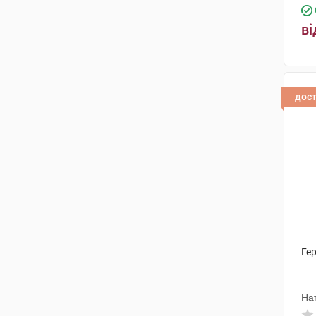
ві
дос
Ге
На