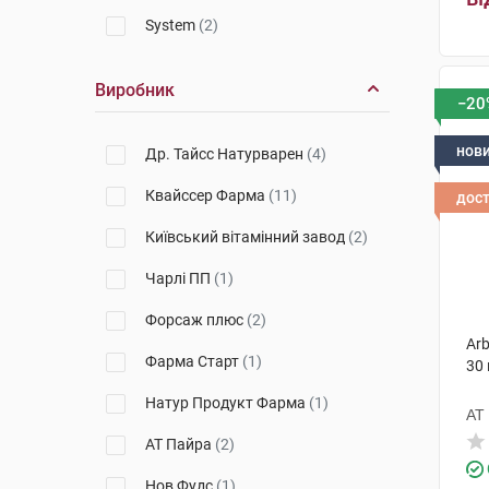
System
(2)
Виробник
−20
нов
Др. Тайсс Натурварен
(4)
Квайссер Фарма
(11)
дос
Київський вітамінний завод
(2)
Чарлі ПП
(1)
Форсаж плюс
(2)
Arb
Фарма Старт
(1)
30
Натур Продукт Фарма
(1)
АТ
АТ Пайра
(2)
Нов Фудс
(1)