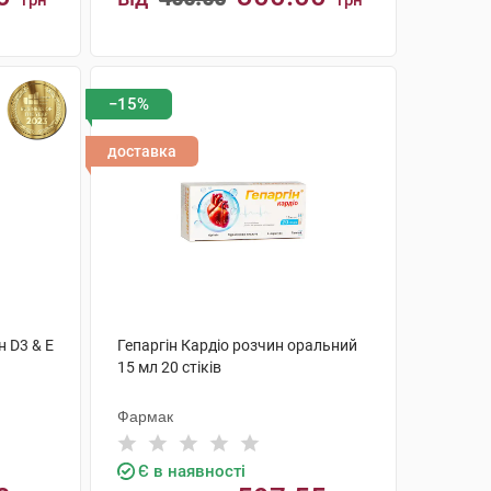
грн
грн
КУПИТИ
−15%
доставка
н D3 & Е
Гепаргін Кардіо розчин оральний
15 мл 20 стіків
Фармак
Є в наявності