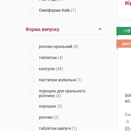
ві
Омніфарма Київ
(1)
Нью Фуд Текнолоджіс Ко. Лтд
(1)
Форма випуску
−10
ХС Кловер
(1)
дос
розчин оральний
(8)
Вітаміни
(1)
таблетки
(4)
Сантамед ЛТ
(2)
капсули
(48)
Честер Медікал Солюшнс
(3)
пастилки жувальні
(1)
Віола
(1)
порошок для орального
Нутрімед
(3)
Sol
розчину
(4)
60
Солгар Вітамін енд Херб
(11)
порошок
(3)
Кенді
(1)
Со
розчин
(2)
Puritan's Pride
(3)
таблетки шипучі
(1)