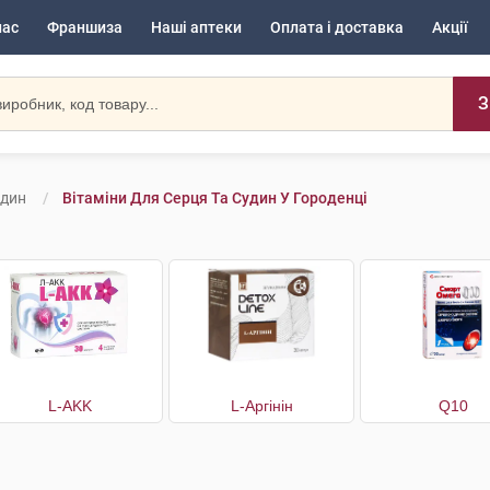
нас
Франшиза
Наші аптеки
Оплата і доставка
Акції
З
удин
Вітаміни Для Серця Та Судин У Городенці
L-AKK
L-Аргінін
Q10