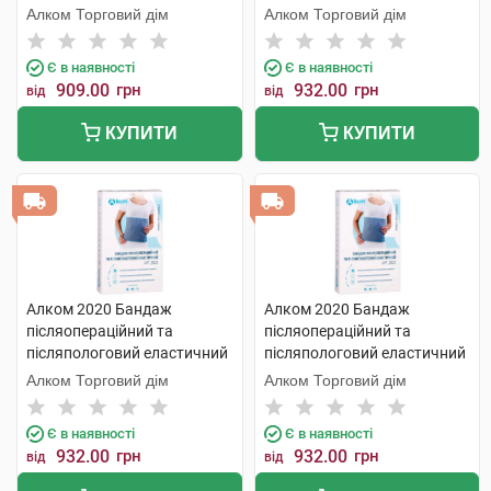
розмір 3 1 шт
Алком Торговий дім
Алком Торговий дім
Є в наявності
Є в наявності
909.00
грн
932.00
грн
від
від
КУПИТИ
КУПИТИ
Алком 2020 Бандаж
Алком 2020 Бандаж
післяопераційний та
післяопераційний та
післяпологовий еластичний
післяпологовий еластичний
розмір 4 1 шт
розмір 2 1 шт
Алком Торговий дім
Алком Торговий дім
Є в наявності
Є в наявності
932.00
грн
932.00
грн
від
від