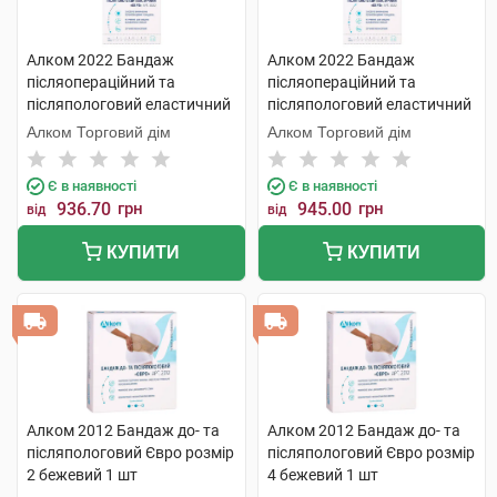
Алком 2022 Бандаж
Алком 2022 Бандаж
післяопераційний та
післяопераційний та
післяпологовий еластичний
післяпологовий еластичний
Євро розмір 3 1 шт
Євро розмір 4 1 шт
Алком Торговий дім
Алком Торговий дім
Є в наявності
Є в наявності
936.70
грн
945.00
грн
від
від
КУПИТИ
КУПИТИ
Алком 2012 Бандаж до- та
Алком 2012 Бандаж до- та
післяпологовий Євро розмір
післяпологовий Євро розмір
2 бежевий 1 шт
4 бежевий 1 шт