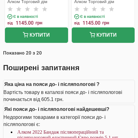
Алком Торговий дім
Алком Торговий дім
Є в наявності
Є в наявності
1145.00
грн
1145.00
грн
від
від
КУПИТИ
КУПИТИ
Показано
20
з
20
Поширені запитання
Яка ціна на пояси до- і післяпологові ?
Вартість товару в каталозі пояси до- і післяпологові
починається від 605.1 грн.
Які пояси до- і післяпологові найдешевші?
Недорогими товарами в категорії пояси до- і
післяпологові є:
Алком 2022 Бандаж післяопераційний та
післяпологовий еластичний Євро розмір 5 1 шт