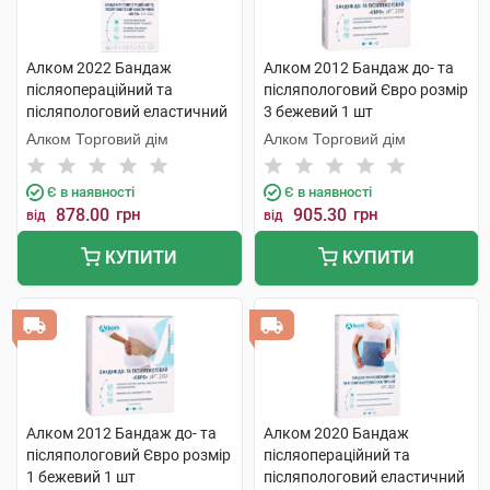
Алком 2022 Бандаж
Алком 2012 Бандаж до- та
післяопераційний та
післяпологовий Євро розмір
післяпологовий еластичний
3 бежевий 1 шт
Євро розмір 7 1 шт
Алком Торговий дім
Алком Торговий дім
Є в наявності
Є в наявності
878.00
грн
905.30
грн
від
від
КУПИТИ
КУПИТИ
Алком 2012 Бандаж до- та
Алком 2020 Бандаж
післяпологовий Євро розмір
післяопераційний та
1 бежевий 1 шт
післяпологовий еластичний