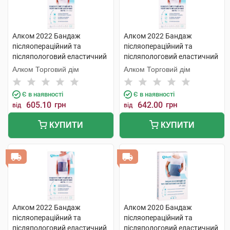
Алком 2022 Бандаж
Алком 2022 Бандаж
післяопераційний та
післяопераційний та
післяпологовий еластичний
післяпологовий еластичний
Євро розмір 5 1 шт
Євро розмір 5 1 шт
Алком Торговий дім
Алком Торговий дім
Є в наявності
Є в наявності
605.10
грн
642.00
грн
від
від
КУПИТИ
КУПИТИ
Алком 2022 Бандаж
Алком 2020 Бандаж
післяопераційний та
післяопераційний та
післяпологовий еластичний
післяпологовий еластичний