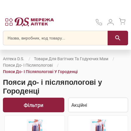
Аптека D.S.
Товари Для Вагітних Та Годуючих Мам
Пояси До- І Післяпологові
Пояси До- І Післяпологові У Городенці
Пояси до- і післяпологові у
Городенці
Фільтри