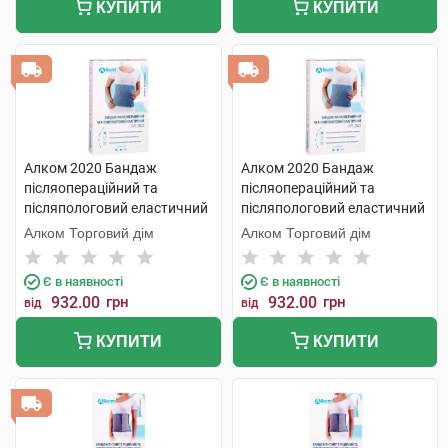
КУПИТИ
КУПИТИ
Алком 2020 Бандаж
Алком 2020 Бандаж
післяопераційний та
післяопераційний та
післяпологовий еластичний
післяпологовий еластичний
розмір 5 1 шт
розмір 6 1 шт
Алком Торговий дім
Алком Торговий дім
Є в наявності
Є в наявності
932.00
грн
932.00
грн
від
від
КУПИТИ
КУПИТИ