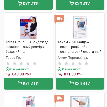
КУПИТИ
КУПИТИ
Toros-Group 113 Бандаж до-
Алком 2020 Бандаж
післяпологовий розмір 4
післяопераційний та
бежевий 1 шт
післяпологовий еластичний
розмір 8 1 шт
Торос-Груп
Алком Торговий дім
Є в наявності
Є в наявності
840.00
грн
871.00
грн
від
від
КУПИТИ
КУПИТИ