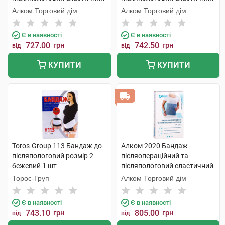
Євро розмір 2 1 шт
розмір 1 1 шт
Алком Торговий дім
Алком Торговий дім
Є в наявності
Є в наявності
727.00
грн
742.50
грн
від
від
КУПИТИ
КУПИТИ
Toros-Group 113 Бандаж до-
Алком 2020 Бандаж
післяпологовий розмір 2
післяопераційний та
бежевий 1 шт
післяпологовий еластичний
розмір 7 1 шт
Торос-Груп
Алком Торговий дім
Є в наявності
Є в наявності
743.10
грн
805.00
грн
від
від