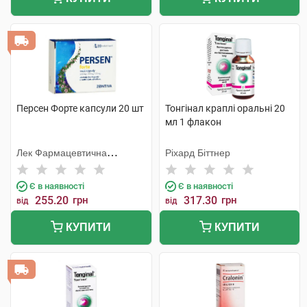
Персен Форте капсули 20 шт
Тонгінал краплі оральні 20
мл 1 флакон
Лек Фармацевтична
Ріхард Біттнер
компанія
Є в наявності
Є в наявності
255.20
грн
317.30
грн
від
від
КУПИТИ
КУПИТИ