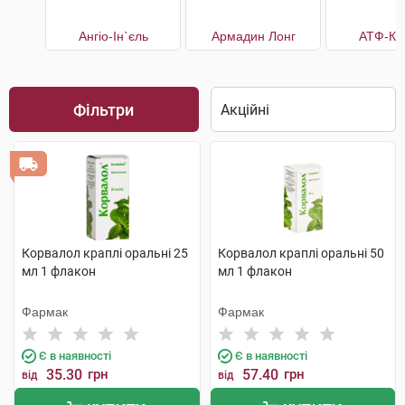
Ангіо-Ін`єль
Армадин Лонг
АТФ-Ка
Фільтри
Корвалол краплі оральні 25
Корвалол краплі оральні 50
мл 1 флакон
мл 1 флакон
Фармак
Фармак
Є в наявності
Є в наявності
35.30
грн
57.40
грн
від
від