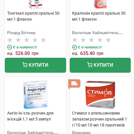
Тонгінал краплі оральні 50
Кралонін краплі оральні 30
мл 1 флакон
мл 1 флакон
Ріхард Біттнер
Біологіше Хайльміттель
Хеель
Є в наявності
Є в наявності
526.00
грн
635.40
грн
від
від
КУПИТИ
КУПИТИ
Ангіо-Ін`єль розчин для
Стимол з апельсиновим
ін'єкцій 1,1 мл 5 ампул
запахом розчин оральний 1
г/10 мл 10 мл 18 пакетиків
Біологіше Хайльміттель
Біокодекс