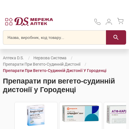
Аптека D.S.
Нервова Система
Препарати При Вегето-Судинній Дистонії
Препарати При Вегето-Судинній Дистонії У Городенці
Препарати при вегето-судинній
дистонії у Городенці