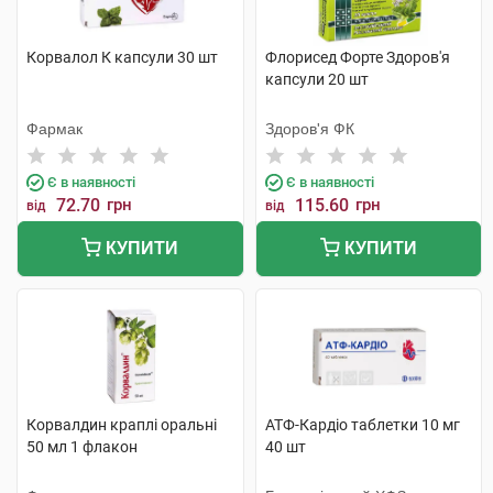
Корвалол К капсули 30 шт
Флорисед Форте Здоров'я
капсули 20 шт
Фармак
Здоров'я ФК
Є в наявності
Є в наявності
72.70
грн
115.60
грн
від
від
КУПИТИ
КУПИТИ
Корвалдин краплі оральні
АТФ-Кардіо таблетки 10 мг
50 мл 1 флакон
40 шт