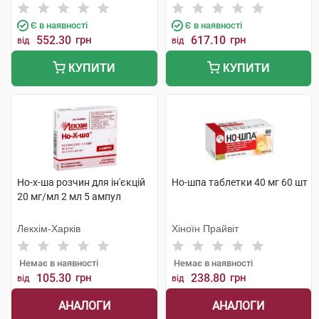
Є в наявності
Є в наявності
552.30
грн
617.10
грн
від
від
КУПИТИ
КУПИТИ
Но-х-ша розчин для ін'єкцій
Но-шпа таблетки 40 мг 60 шт
20 мг/мл 2 мл 5 ампул
Лекхім-Харків
Хіноїн Прайвіт
Немає в наявності
Немає в наявності
105.30
грн
238.80
грн
від
від
АНАЛОГИ
АНАЛОГИ