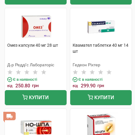
Омез капсули 40 мг 28 шт
Квамател таблетки 40 мг 14
шт
Д-р Редді'с Лабораторіс
Гедеон Ріхтер
Є в наявності
Є в наявності
250.80
грн
299.90
грн
від
від
КУПИТИ
КУПИТИ