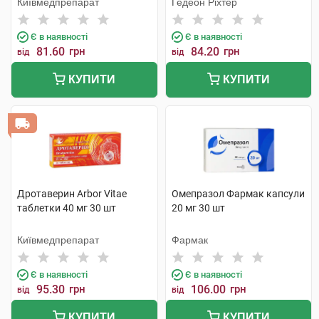
Київмедпрепарат
Гедеон Ріхтер
Є в наявності
Є в наявності
81.60
грн
84.20
грн
від
від
КУПИТИ
КУПИТИ
Дротаверин Arbor Vitae
Омепразол Фармак капсули
таблетки 40 мг 30 шт
20 мг 30 шт
Київмедпрепарат
Фармак
Є в наявності
Є в наявності
95.30
грн
106.00
грн
від
від
КУПИТИ
КУПИТИ