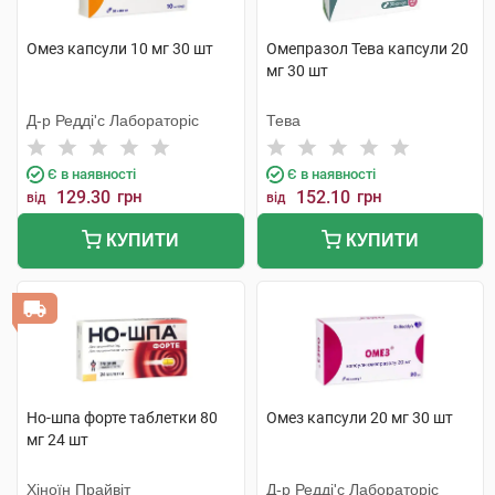
Омез капсули 10 мг 30 шт
Омепразол Тева капсули 20
мг 30 шт
Д-р Редді'с Лабораторіс
Тева
Є в наявності
Є в наявності
129.30
грн
152.10
грн
від
від
КУПИТИ
КУПИТИ
Но-шпа форте таблетки 80
Омез капсули 20 мг 30 шт
мг 24 шт
Хіноїн Прайвіт
Д-р Редді'с Лабораторіс