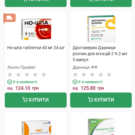
Но-шпа таблетки 40 мг 24 шт
Дротаверин Дарниця
розчин для ін'єкцій 2 % 2 мл
5 ампул
Хіноїн Прайвіт
Дарниця ФФ
Є в наявності
Є в наявності
124.10
грн
125.80
грн
від
від
КУПИТИ
КУПИТИ