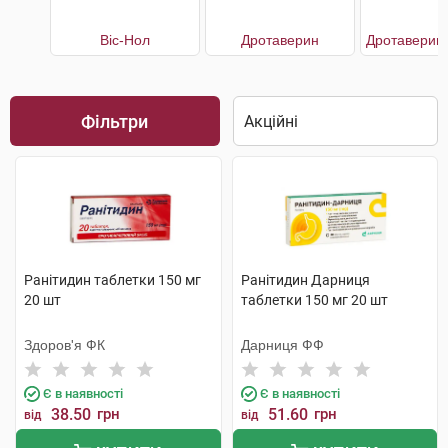
Віс-Нол
Дротаверин
Фільтри
Ранітидин таблетки 150 мг
Ранітидин Дарниця
20 шт
таблетки 150 мг 20 шт
Здоров'я ФК
Дарниця ФФ
Є в наявності
Є в наявності
38.50
грн
51.60
грн
від
від