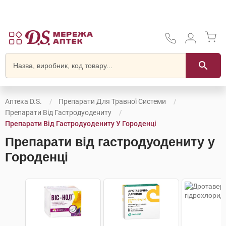
Аптека D.S.
Препарати Для Травної Системи
Препарати Від Гастродуодениту
Препарати Від Гастродуодениту У Городенці
Препарати від гастродуодениту у
Городенці