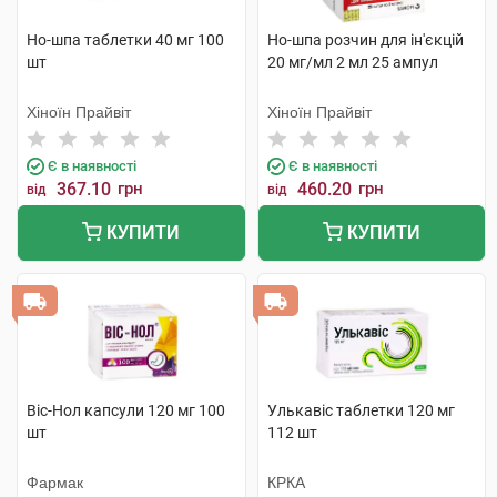
Но-шпа таблетки 40 мг 100
Но-шпа розчин для ін'єкцій
шт
20 мг/мл 2 мл 25 ампул
Хіноїн Прайвіт
Хіноїн Прайвіт
Є в наявності
Є в наявності
367.10
грн
460.20
грн
від
від
КУПИТИ
КУПИТИ
Віс-Нол капсули 120 мг 100
Улькавіс таблетки 120 мг
шт
112 шт
Фармак
КРКА