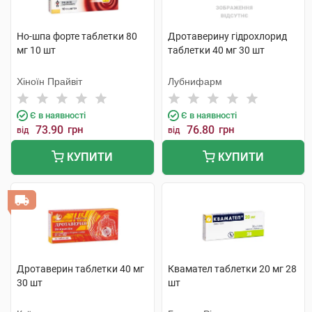
Но-шпа форте таблетки 80
Дротаверину гідрохлорид
мг 10 шт
таблетки 40 мг 30 шт
Хіноїн Прайвіт
Лубнифарм
Є в наявності
Є в наявності
73.90
грн
76.80
грн
від
від
КУПИТИ
КУПИТИ
Дротаверин таблетки 40 мг
Квамател таблетки 20 мг 28
30 шт
шт