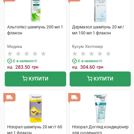
Альгопікс шампунь 200 мл 1
Дермазол шампунь 20 мг/
флакон
мл 100 мл 1 флакон
Медика
Кусум Хелтхкер
Є в наявності
Є в наявності
283.50
грн
304.60
грн
від
від
КУПИТИ
КУПИТИ
Нізорал шампунь 20 мг/г 60
Нізорал Догляд кондиціонер
мл 1 флакон
для щоденного