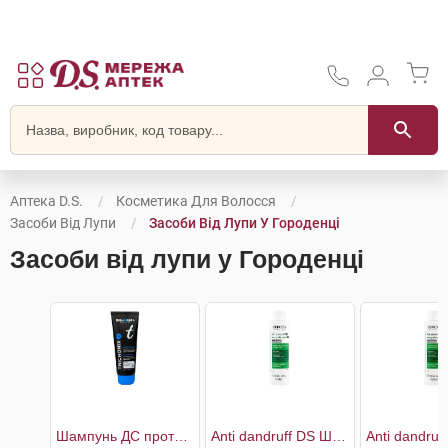
Аптека D.S.
Косметика Для Волосся
Засоби Від Лупи
Засоби Від Лупи У Городенці
Засоби від лупи у Городенці
Шампунь ДС проти легкої і помірної лупи
Anti dandruff DS Шампунь проти лупи для нормального, жирного волосся та подразненої шкіри голови