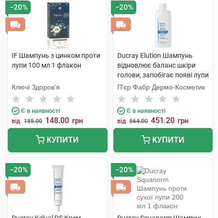
−20%
−20%
IF Шампунь з цинком проти
Ducray Elution Шампунь
лупи 100 мл 1 флакон
відновлює баланс шкіри
голови, запобігає появі лупи
200 мл 1 флакон
Ключі Здоров'я
П'єр Фабр Дермо-Косметик
Є в наявності
Є в наявності
148.00
451.20
грн
грн
від
185.00
від
564.00
КУПИТИ
КУПИТИ
−20%
−20%