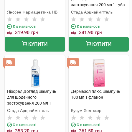
застосування 200 мл 1 туба
Янссен Фармацевтика НВ
Стада Арцнайміттель
Є в наявності
Є в наявності
319.90
грн
341.90
грн
від
від
КУПИТИ
КУПИТИ
Нізорал Догляд шампунь
Дермазол плюс шампунь
для щоденного
100 мл 1 флакон
застосування 200 мл 1
флакон
Стада Арцнайміттель
Кусум Хелтхкер
Є в наявності
Є в наявності
353.20
грн
361.50
грн
від
від