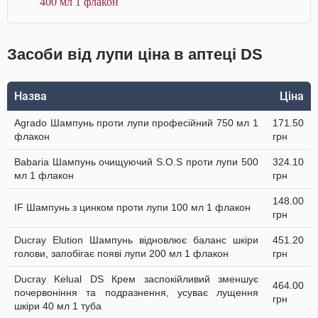
400 мл 1 флакон
Засоби від лупи ціна в аптеці DS
Назва
Ціна
Agrado Шампунь проти лупи професійний 750 мл 1
171.50
флакон
грн
Babaria Шампунь очищуючий S.O.S проти лупи 500
324.10
мл 1 флакон
грн
148.00
IF Шампунь з цинком проти лупи 100 мл 1 флакон
грн
Ducray Elution Шампунь відновлює баланс шкіри
451.20
голови, запобігає появі лупи 200 мл 1 флакон
грн
Ducray Kelual DS Крем заспокійливий зменшує
464.00
почервоніння та подразнення, усуває лущення
грн
шкіри 40 мл 1 туба