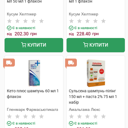
мл 50 мл 1 флакон
мл 1 флакон
Кусум Хелтхкер
Кусум Хелтхкер
Є в наявності
Є в наявності
202.30
грн
228.40
грн
від
від
КУПИТИ
КУПИТИ
Кето плюс шампунь 60 мл 1
Сульсена шампунь-пілінг
флакон
150 мл + паста 2% 75 мл 1
набір
Гленмарк Фармасьютикалз
Амальгама Люкс
Є в наявності
Є в наявності