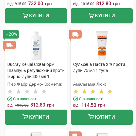
732.00
812.80
грн
грн
від
915.00
від
1016.00
КУПИТИ
КУПИТИ
−20%
Ducray Kelual Скванорм
Сульсена Паста 2 % проти
Шампунь регулюючий проти
лупи 75 мл 1 туба
жирної лупи 400 мл 1
флакон
П'єр Фабр Дермо-Косметик
Амальгама Люкс
Є в наявності
Є в наявності
812.80
грн
114.50
грн
від
1016.00
від
КУПИТИ
КУПИТИ