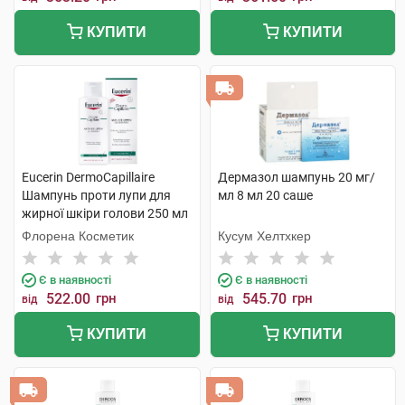
КУПИТИ
КУПИТИ
Eucerin DermoCapillaire
Дермазол шампунь 20 мг/
Шампунь проти лупи для
мл 8 мл 20 саше
жирної шкіри голови 250 мл
1 флакон
Флорена Косметик
Кусум Хелтхкер
Є в наявності
Є в наявності
522.00
грн
545.70
грн
від
від
КУПИТИ
КУПИТИ