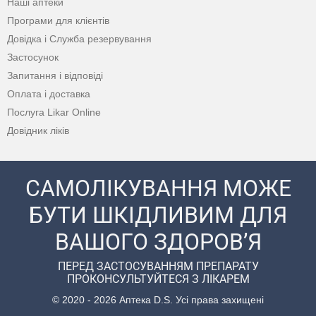
Наші аптеки
Програми для клієнтів
Довідка і Служба резервування
Застосунок
Запитання і відповіді
Оплата і доставка
Послуга Likar Online
Довідник ліків
САМОЛІКУВАННЯ МОЖЕ
БУТИ ШКІДЛИВИМ ДЛЯ
ВАШОГО ЗДОРОВ’Я
ПЕРЕД ЗАСТОСУВАННЯМ ПРЕПАРАТУ
ПРОКОНСУЛЬТУЙТЕСЯ З ЛІКАРЕМ
© 2020 - 2026 Аптека D.S. Усі права захищені