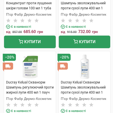
Концентрат проти лущення
Шампунь зволожувальний
шкіри голови 100 мл 1 туба
проти сухої лупи 400 мл 1
пауч
П'єр Фабр Дермо-Косметик
П'єр Фабр Дермо-Косметик
Є в наявності
Є в наявності
685.60
732.00
грн
грн
від
857.00
від
915.00
КУПИТИ
КУПИТИ
−20%
−20%
Ducray Kelual Скванорм
Ducray Kelual Скванорм
Шампунь регулюючий проти
Шампунь зволожувальний
жирної лупи 400 мл 1 пауч
проти сухої лупи 400 мл 1
флакон
П'єр Фабр Дермо-Косметик
П'єр Фабр Дермо-Косметик
Є в наявності
Є в наявності