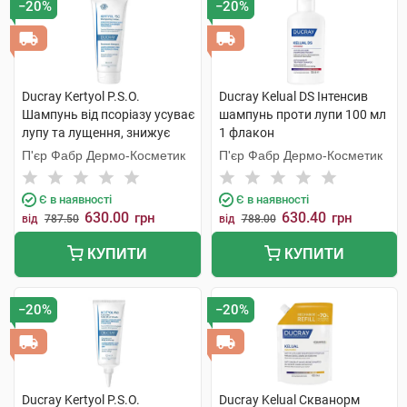
−20%
−20%
Ducray Kertyol P.S.O.
Ducray Kelual DS Інтенсив
Шампунь від псоріазу усуває
шампунь проти лупи 100 мл
лупу та лущення, знижує
1 флакон
почервоніння 200 мл 1 туба
П'єр Фабр Дермо-Косметик
П'єр Фабр Дермо-Косметик
Є в наявності
Є в наявності
630.00
630.40
грн
грн
від
787.50
від
788.00
КУПИТИ
КУПИТИ
−20%
−20%
Ducray Kertyol Р.S.О.
Ducray Kelual Скванорм