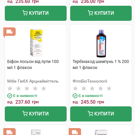
235.60
грн
236.00
грн
від
від
КУПИТИ
КУПИТИ
Біфон лосьон від лупи 100
Тербінакод шампунь 1 % 200
мл 1 флакон
мл 1 флакон
Мібе ГмбХ Арцнайміттель
ФітоБіоТехнології
Є в наявності
Є в наявності
237.60
грн
245.50
грн
від
від
КУПИТИ
КУПИТИ