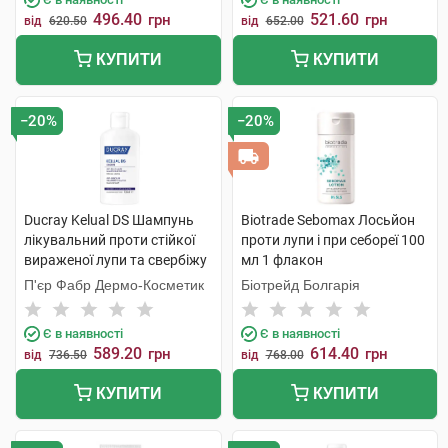
496.40
521.60
грн
грн
від
620.50
від
652.00
КУПИТИ
КУПИТИ
−20%
−20%
Ducray Kelual DS Шампунь
Biotrade Sebomax Лосьйон
лікувальний проти стійкої
проти лупи і при себореї 100
вираженої лупи та свербіжу
мл 1 флакон
100 мл 1 флакон
П'єр Фабр Дермо-Косметик
Біотрейд Болгарія
Є в наявності
Є в наявності
589.20
614.40
грн
грн
від
736.50
від
768.00
КУПИТИ
КУПИТИ