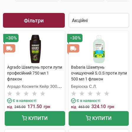
Фільтри
−30%
−30%
Agrado Шампунь проти лупи
Babaria Шампунь
професійний 750 мл 1
очищуючий S.O.S проти лупи
флакон
500 мл 1 флакон
Аградо Косметік Кейр 3000
Беріоска С.Л.
С.Л.У.
Є в наявності
Є в наявності
171.50
324.10
грн
грн
від
245.00
від
463.00
КУПИТИ
КУПИТИ