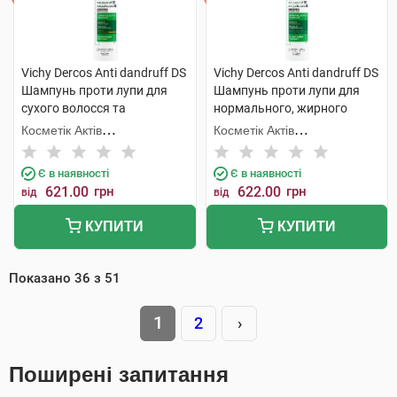
Vichy Dercos Anti dandruff DS
Vichy Dercos Anti dandruff DS
Шампунь проти лупи для
Шампунь проти лупи для
сухого волосся та
нормального, жирного
подразненої шкіри голови
волосся та подразненої
Косметік Актів
Косметік Актів
200 мл 1 флакон
шкіри голови 200 мл 1
Інтернаціональ
Інтернаціональ
флакон
Є в наявності
Є в наявності
621.00
грн
622.00
грн
від
від
КУПИТИ
КУПИТИ
Показано
36
з
51
1
2
›
Поширені запитання