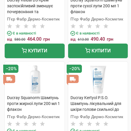
Ducray Kelual DS Крем
Ducray Squanorm Шампунь
заспокійливий зменшує
проти сухої лупи 200 мл 1
почервоніння та
флакон
подразнення, усуває
П'єр Фабр Дермо-Косметик
П'єр Фабр Дермо-Косметик
лущення шкіри 40 мл 1 туба
Є в наявності
Є в наявності
464.00
490.40
грн
грн
від
580.00
від
613.00
КУПИТИ
КУПИТИ
−20%
−20%
Ducray Squanorm Шампунь
Ducray Kertyol Р.S.О.
проти жирної лупи 200 мл 1
Шампунь лікувальний для
флакон
шкіри голови схильної до
псоріазу 125 мл 1 туба
П'єр Фабр Дермо-Косметик
П'єр Фабр Дермо-Косметик
Є в наявності
Є в наявності