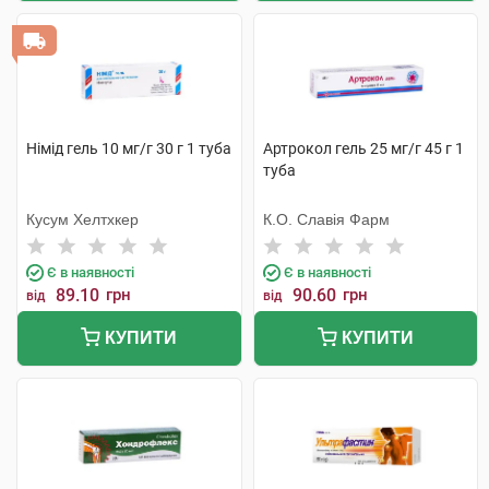
Німід гель 10 мг/г 30 г 1 туба
Артрокол гель 25 мг/г 45 г 1
туба
Кусум Хелтхкер
К.О. Славія Фарм
Є в наявності
Є в наявності
89.10
грн
90.60
грн
від
від
КУПИТИ
КУПИТИ