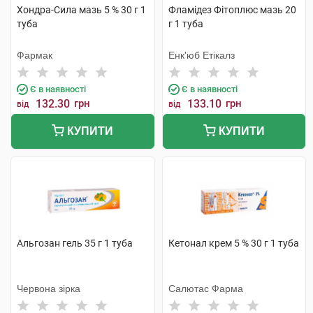
Хондра-Сила мазь 5 % 30 г 1
Фламідез Фітоплюс мазь 20
туба
г 1 туба
Фармак
Енк'юб Етікалз
Є в наявності
Є в наявності
132.30
грн
133.10
грн
від
від
КУПИТИ
КУПИТИ
Альгозан гель 35 г 1 туба
Кетонал крем 5 % 30 г 1 туба
Червона зірка
Салютас Фарма