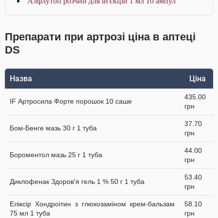
Алфлутоп розчин для ін'єкцій 1 мл 10 ампул
Препарати при артрозі ціна в аптеці
DS
Назва
Ціна
435.00
IF Артросила Форте порошок 10 саше
грн
37.70
Бом-Бенге мазь 30 г 1 туба
грн
44.00
Бороментол мазь 25 г 1 туба
грн
53.40
Диклофенак Здоров'я гель 1 % 50 г 1 туба
грн
Еліксір Хондроітин з глюкозаміном крем-бальзам
58.10
75 мл 1 туба
грн