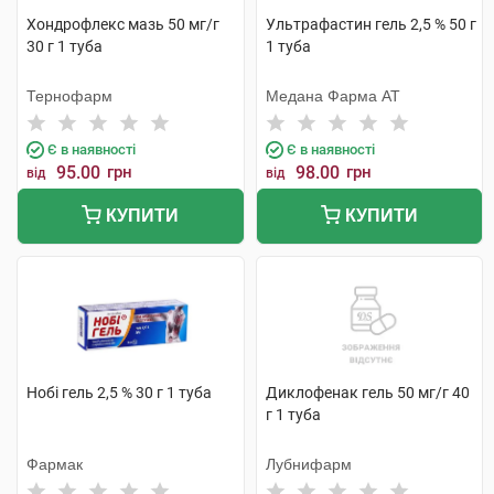
Хондрофлекс мазь 50 мг/г
Ультрафастин гель 2,5 % 50 г
30 г 1 туба
1 туба
Тернофарм
Медана Фарма АТ
Є в наявності
Є в наявності
95.00
грн
98.00
грн
від
від
КУПИТИ
КУПИТИ
Нобі гель 2,5 % 30 г 1 туба
Диклофенак гель 50 мг/г 40
г 1 туба
Фармак
Лубнифарм