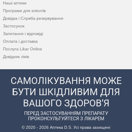
Наші аптеки
Програми для клієнтів
Довідка і Служба резервування
Застосунок
Запитання і відповіді
Оплата і доставка
Послуга Likar Online
Довідник ліків
САМОЛІКУВАННЯ МОЖЕ
БУТИ ШКІДЛИВИМ ДЛЯ
ВАШОГО ЗДОРОВ’Я
ПЕРЕД ЗАСТОСУВАННЯМ ПРЕПАРАТУ
ПРОКОНСУЛЬТУЙТЕСЯ З ЛІКАРЕМ
© 2020 - 2026 Аптека D.S. Усі права захищені