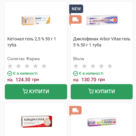
NEW
Кетонал гель 2,5 % 50 г 1
Диклофенак Arbor Vitae гель
туба
5 % 50 г 1 туба
Салютас Фарма
Віола
Є в наявності
Є в наявності
124.30
грн
130.70
грн
від
від
КУПИТИ
КУПИТИ