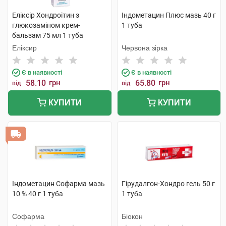
Еліксір Хондроітин з
Індометацин Плюс мазь 40 г
глюкозаміном крем-
1 туба
бальзам 75 мл 1 туба
Еліксир
Червона зірка
Є в наявності
Є в наявності
58.10
грн
65.80
грн
від
від
КУПИТИ
КУПИТИ
Індометацин Софарма мазь
Гірудалгон-Хондро гель 50 г
10 % 40 г 1 туба
1 туба
Софарма
Біокон