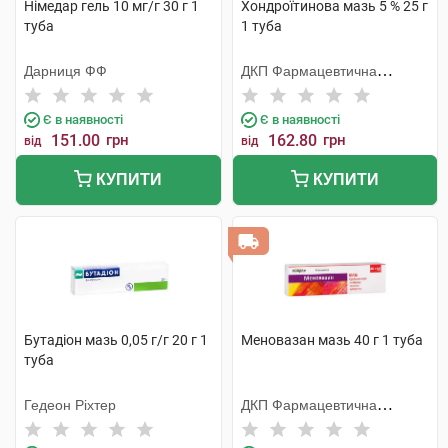
Німедар гель 10 мг/г 30 г 1
Хондроїтинова мазь 5 % 25 г
туба
1 туба
Дарниця ФФ
ДКП Фармацевтична
фабрика
Є в наявності
Є в наявності
151.00
грн
162.80
грн
від
від
КУПИТИ
КУПИТИ
Бутадіон мазь 0,05 г/г 20 г 1
Меновазан мазь 40 г 1 туба
туба
Гедеон Ріхтер
ДКП Фармацевтична
фабрика