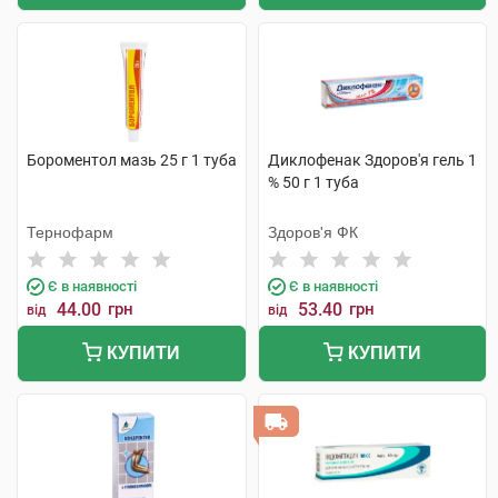
Бороментол мазь 25 г 1 туба
Диклофенак Здоров'я гель 1
% 50 г 1 туба
Тернофарм
Здоров'я ФК
Є в наявності
Є в наявності
44.00
грн
53.40
грн
від
від
КУПИТИ
КУПИТИ