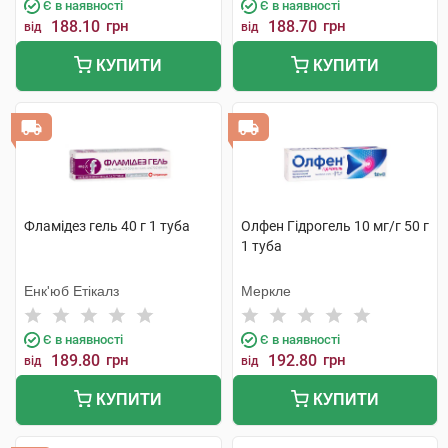
Є в наявності
Є в наявності
188.10
грн
188.70
грн
від
від
КУПИТИ
КУПИТИ
Фламідез гель 40 г 1 туба
Олфен Гідрогель 10 мг/г 50 г
1 туба
Енк'юб Етікалз
Меркле
Є в наявності
Є в наявності
189.80
грн
192.80
грн
від
від
КУПИТИ
КУПИТИ