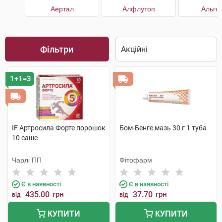
Аертал
Алфлутоп
Альго
Фільтри
1+1=3
IF Артросила Форте порошок
Бом-Бенге мазь 30 г 1 туба
10 саше
Чарлі ПП
Фітофарм
Є в наявності
Є в наявності
435.00
грн
37.70
грн
від
від
КУПИТИ
КУПИТИ