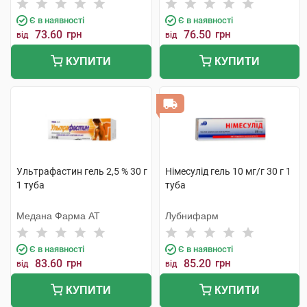
Є в наявності
Є в наявності
73.60
грн
76.50
грн
від
від
КУПИТИ
КУПИТИ
Ультрафастин гель 2,5 % 30 г
Німесулід гель 10 мг/г 30 г 1
1 туба
туба
Медана Фарма АТ
Лубнифарм
Є в наявності
Є в наявності
83.60
грн
85.20
грн
від
від
КУПИТИ
КУПИТИ