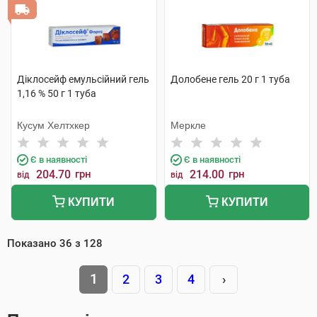
Діклосейф емульсійний гель
Долобене гель 20 г 1 туба
1,16 % 50 г 1 туба
Кусум Хелтхкер
Меркле
Є в наявності
Є в наявності
204.70
грн
214.00
грн
від
від
КУПИТИ
КУПИТИ
Показано
36
з
128
1
2
3
4
›