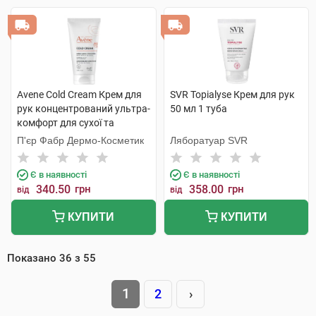
Avene Cold Cream Крем для
SVR Topialyse Крем для рук
рук концентрований ультра-
50 мл 1 туба
комфорт для сухої та
пошкодженої шкіри 50 мл 1
П'єр Фабр Дермо-Косметик
Ляборатуар SVR
туба
Є в наявності
Є в наявності
340.50
грн
358.00
грн
від
від
КУПИТИ
КУПИТИ
Показано
36
з
55
1
2
›