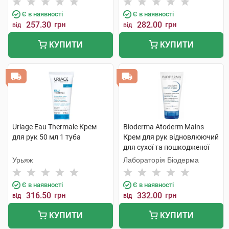
Є в наявності
Є в наявності
257.30
грн
282.00
грн
від
від
КУПИТИ
КУПИТИ
Uriage Eau Thermale Крем
Bioderma Atoderm Mains
для рук 50 мл 1 туба
Крем для рук відновлюючий
для сухої та пошкодженої
шкіри 50 мл 1 туба
Урьяж
Лабораторія Біодерма
Є в наявності
Є в наявності
316.50
грн
332.00
грн
від
від
КУПИТИ
КУПИТИ