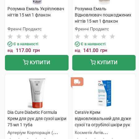
Розумна Емаль Укріплювач
Розумна Емаль
нігтів 15 мл 1 флакон
Відновлювач пошкоджених
нігтів 15 мл 1 флакон
Френчі Продактс
Френчі Продактс
Є в наявності
Є в наявності
117.00
грн
141.00
грн
від
від
КУПИТИ
КУПИТИ
Dia Cure Diabetic Formula
CeraVe Крем
Крем для рук для сухої шкіри
відновлювальний для дуже
75 мл 1 туба
сухої та огрубілої шкіри рук
50 мл 1 туба
Артеріум Корпорація (
Косметік Актів
КМП+Галичфарм)
Інтернаціональ