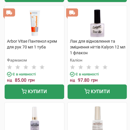
Arbor Vitae Пантенол крем
Лак для відновлення та
для рук 70 мл 1 туба
зміцнення нігтів Kalyon 12 мл
1 флакон
Фармаком
Каліон
Є в наявності
Є в наявності
85.00
грн
97.80
грн
від
від
КУПИТИ
КУПИТИ