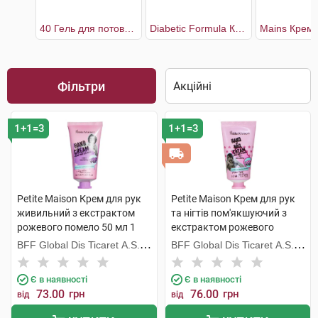
40 Гель для потовщених та пошкоджених нігтів
Diabetic Formula Крем для рук для сухої шкіри
Фільтри
1+1=3
1+1=3
Petite Maison Крем для рук
Petite Maison Крем для рук
живильний з екстрактом
та нігтів пом'якшуючий з
рожевого помело 50 мл 1
екстрактом рожевого
туба
помело 50 мл 1 туба
BFF Global Dis Ticaret A.S.
BFF Global Dis Ticaret A.S.
(Туреччина)
(Туреччина)
Є в наявності
Є в наявності
73.00
грн
76.00
грн
від
від