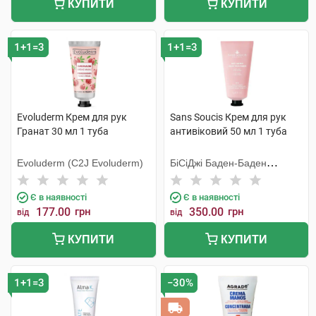
КУПИТИ
КУПИТИ
1+1=3
1+1=3
Evoluderm Крем для рук
Sans Soucis Крем для рук
Гранат 30 мл 1 туба
антивіковий 50 мл 1 туба
Evoluderm (C2J Evoluderm)
БіСіДжі Баден-Баден
Косметікс Груп Гмбх
Є в наявності
Є в наявності
177.00
грн
350.00
грн
від
від
КУПИТИ
КУПИТИ
1+1=3
−30%