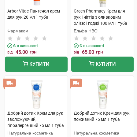
Arbor Vitae Пантенол крем
Green Pharmacy Крем для
для рук 20 мл 1 туба
рук і нігтів з оливковим
олією і годжі 100 мл 1 туба
Фармаком
Ельфа НВО
Є в наявності
Є в наявності
45.00
грн
65.00
грн
від
від
КУПИТИ
КУПИТИ
Добрий дотик Крем для рук
Добрий дотик Крем для рук
зволожуючий,
поживний 75 мл 1 туба
гіпоалергенний 75 мл 1 туба
Натуральна косметика
Натуральна косметика