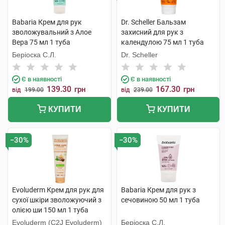
Babaria Крем для рук
Dr. Scheller Бальзам
зволожувальний з Алое
захисний для рук з
Вера 75 мл 1 туба
календулою 75 мл 1 туба
Беріоска С.Л.
Dr. Scheller
Є в наявності
Є в наявності
139.30
167.30
грн
грн
від
199.00
від
239.00
КУПИТИ
КУПИТИ
−30%
−30%
Evoluderm Крем для рук для
Babaria Крем для рук з
сухої шкіри зволожуючий з
сечовиною 50 мл 1 туба
олією ши 150 мл 1 туба
Evoluderm (C2J Evoluderm)
Беріоска С.Л.