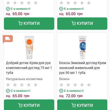
Є в наявності
Є в наявності
65.00
грн
65.00
грн
від
від
КУПИТИ
КУПИТИ
Добрий дотик Крем для рук
Біокон Зимовий догляд Крем
комплексний догляд 75 мл 1
захисний живильний для
туба
рук 90 мл 1 туба
Натуральна косметика
Біокон
Є в наявності
Є в наявності
65.00
грн
72.00
грн
від
від
КУПИТИ
КУПИТИ