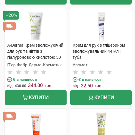
−20%
A-Derma Крем зволожуючий
Крем для рук з гліцерином
для рук та нігтів з
зволожувальний 44 мл 1
гіалуроновою кислотою 50
туба
мл 1 туба
П'єр Фабр Дермо-Косметик
Аромат
Є в наявності
Є в наявності
344.00
грн
22.50
грн
від
430.00
від
КУПИТИ
КУПИТИ