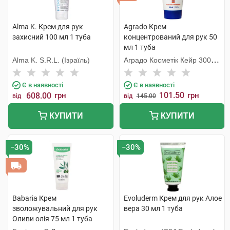
Alma K. Крем для рук
Agrado Крем
захисний 100 мл 1 туба
концентрований для рук 50
мл 1 туба
Alma K. S.R.L. (Ізраїль)
Аградо Косметік Кейр 3000
С.Л.У.
Є в наявності
Є в наявності
101.50
608.00
грн
грн
від
від
145.00
КУПИТИ
КУПИТИ
−30%
−30%
Babaria Крем
Evoluderm Крем для рук Алое
зволожувальний для рук
вера 30 мл 1 туба
Оливи олія 75 мл 1 туба