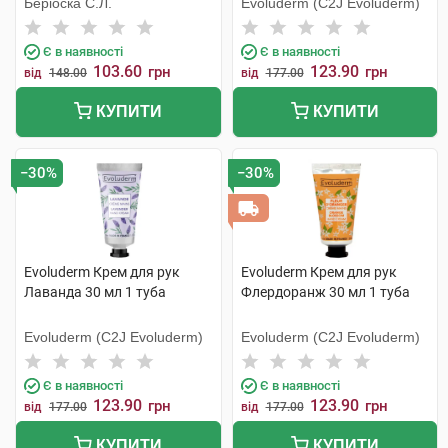
Беріоска С.Л.
Evoluderm (C2J Evoluderm)
Є в наявності
Є в наявності
103.60
123.90
грн
грн
від
148.00
від
177.00
КУПИТИ
КУПИТИ
−30%
−30%
Evoluderm Крем для рук
Evoluderm Крем для рук
Лаванда 30 мл 1 туба
Флердоранж 30 мл 1 туба
Evoluderm (C2J Evoluderm)
Evoluderm (C2J Evoluderm)
Є в наявності
Є в наявності
123.90
123.90
грн
грн
від
177.00
від
177.00
КУПИТИ
КУПИТИ