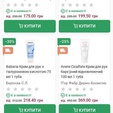
Є в наявності
Є в наявності
175.00
199.50
грн
грн
від
250.00
від
285.00
КУПИТИ
КУПИТИ
−30%
−25%
Babaria Крем для рук з
Avene Cicalfate Крем для рук
гіалуроновою кислотою 75
барє'рний відновлюючий
мл 1 туба
100 мл 1 туба
Беріоска С.Л.
П'єр Фабр Дермо-Косметик
Є в наявності
Є в наявності
218.40
369.00
грн
грн
від
312.00
від
492.00
КУПИТИ
КУПИТИ