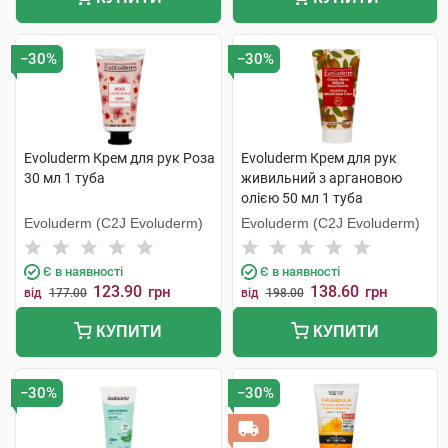
−30%
−30%
Evoluderm Крем для рук Роза
Evoluderm Крем для рук
30 мл 1 туба
живильний з аргановою
олією 50 мл 1 туба
Evoluderm (C2J Evoluderm)
Evoluderm (C2J Evoluderm)
Є в наявності
Є в наявності
123.90
138.60
грн
грн
від
177.00
від
198.00
КУПИТИ
КУПИТИ
−30%
−30%