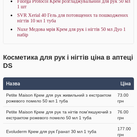
Filorga Protocol Крем розгладжувальний для рук 50 мл
1 шт
SVR Xerial 40 Гель для потовщених та пошкоджених
нігтів 10 мл 1 туба
Nuxe Медова мрія Крем для рук і нігтів 50 мл Дуо 1
набір
Косметика для рук і нігтів ціна в аптеці
DS
Назва
Ціна
Petite Maison Крем для рук живильний з екстрактом
73.00
рожевого помело 50 мл 1 туба
грн
Petite Maison Крем для рук та нігтів пом'якшуючий з
76.00
екстрактом рожевого помело 50 мл 1 туба
грн
177.00
Evoluderm Крем для рук Гранат 30 мл 1 туба
грн