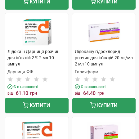
КУПИТИ
КУПИТИ
Лідокаїн Дарниця розчин
Лідокаїну гідрохлорид
для ін'єкцій 2 % 2 мл 10
розчин для ін'єкцій 20 мг/мл
ампул
2 мл 10 ампул
Дарниця ФФ
Галичфарм
Є в наявності
Є в наявності
61.10
грн
64.40
грн
від
від
КУПИТИ
КУПИТИ