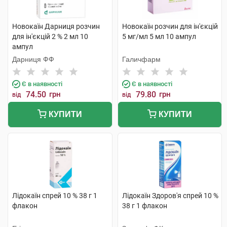
Новокаїн Дарниця розчин
Новокаїн розчин для ін'єкцій
для ін'єкцій 2 % 2 мл 10
5 мг/мл 5 мл 10 ампул
ампул
Дарниця ФФ
Галичфарм
Є в наявності
Є в наявності
74.50
грн
79.80
грн
від
від
КУПИТИ
КУПИТИ
Лідокаїн спрей 10 % 38 г 1
Лідокаїн Здоров'я спрей 10 %
флакон
38 г 1 флакон