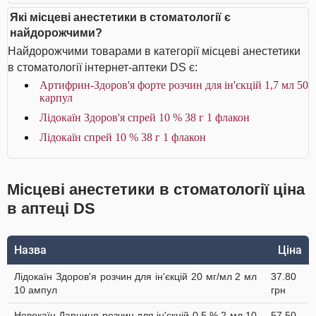
Які місцеві анестетики в стоматології є
найдорожчими?
Найдорожчими товарами в категорії місцеві анестетики
в стоматології інтернет-аптеки DS є:
Артифрин-Здоров'я форте розчин для ін'єкцій 1,7 мл 50
карпул
Лідокаїн Здоров'я спрей 10 % 38 г 1 флакон
Лідокаїн спрей 10 % 38 г 1 флакон
Місцеві анестетики в стоматології ціна
в аптеці DS
Назва
Ціна
Лідокаїн Здоров'я розчин для ін'єкцій 20 мг/мл 2 мл
37.80
10 ампул
грн
Новокаїн Дарниця розчин для ін'єкцій 0,5 % 2 мл 10
57.50