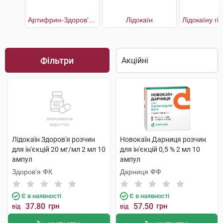
Артифрин-Здоров'я форте
Лідокаїн
Фільтри
Лідокаїн Здоров'я розчин
Новокаїн Дарниця розчин
для ін'єкцій 20 мг/мл 2 мл 10
для ін'єкцій 0,5 % 2 мл 10
ампул
ампул
Здоров'я ФК
Дарниця ФФ
Є в наявності
Є в наявності
37.80
грн
57.50
грн
від
від