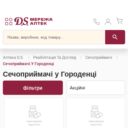
Аптека D.S.
Реабілітація Та Догляд
Сечоприймачі
Сечоприймачі У Городенці
Сечоприймачі у Городенці
Фільтри