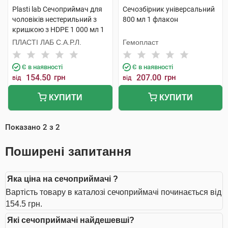
Plasti lab Сечоприймач для
Сечозбірник універсальний
чоловіків нестерильний з
800 мл 1 флакон
кришкою з HDPE 1 000 мл 1
шт
ПЛАСТІ ЛАБ С.А.Р.Л.
Гемопласт
Є в наявності
Є в наявності
154.50
грн
207.00
грн
від
від
КУПИТИ
КУПИТИ
Показано
2
з
2
Поширені запитання
Яка ціна на сечоприймачі ?
Вартість товару в каталозі сечоприймачі починається від
154.5 грн.
Які сечоприймачі найдешевші?